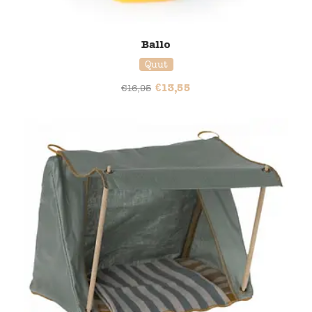
Ballo
Quut
€
13,55
€
16,95