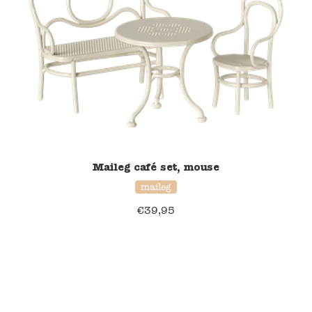
Maileg café set, mouse
maileg
€
39,95