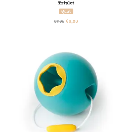
Triplet
Quut
€
6,35
€
7,95
20% korting