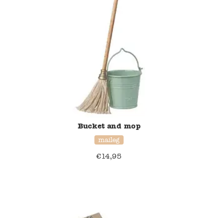
Namaki
Maileg
Terra Kids
Souza!
Tikiri
Bucket and mop
Stockmar
maileg
€
14,95
Quut
Uitverkoop
service