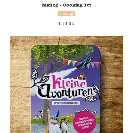
Maileg - Cooking set
maileg
€
19,95