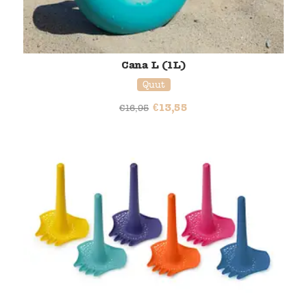
Cana L (1L)
Quut
€
13,55
€
16,95
20% korting