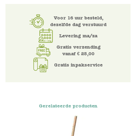
Blockwallah
Voor 16 uur besteld,
Green Toys
dezelfde dag verstuurd
Djeco
Levering ma/za
Gratis verzending
Hey Clay
vanaf € 25,00
Jabadabado
Gratis inpakservice
Janod
Koh-I-Noor
Lyra
Gerelateerde producten
Maileg
Mushie