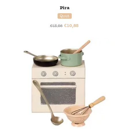
Pira
Quut
€
10,85
€
13,56