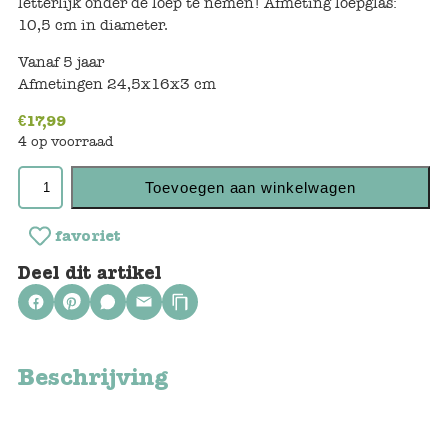
letterlijk onder de loep te nemen! Afmeting loepglas:
10,5 cm in diameter.
Voertuigen
Vanaf 5 jaar
Afmetingen 24,5x16x3 cm
Knutselen
€
17,99
4 op voorraad
Kleding
Toevoegen aan winkelwagen
Verkleedkleren
favoriet
Tassen
Deel dit artikel
Petten & Zonnebrillen
Sieraden en accessoires
Beschrijving
Merken