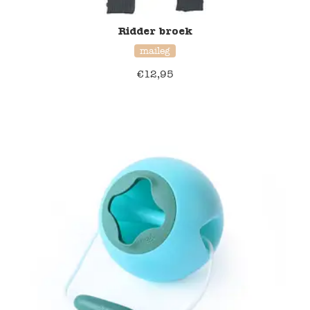
Ridder broek
maileg
€
12,95
20% korting