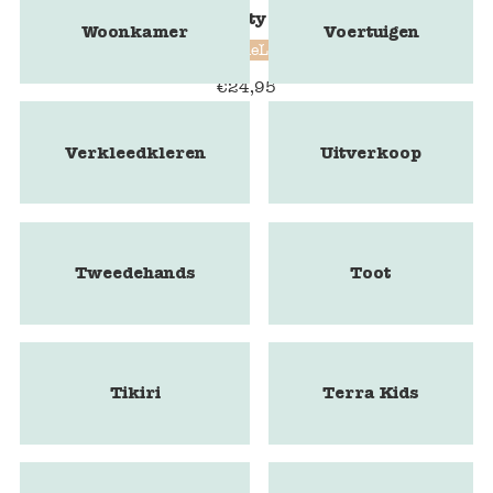
BubbleLab Party Fun edition
Woonkamer
Voertuigen
BubbleLab
€
24,95
Verkleedkleren
Uitverkoop
Tweedehands
Toot
Tikiri
Terra Kids