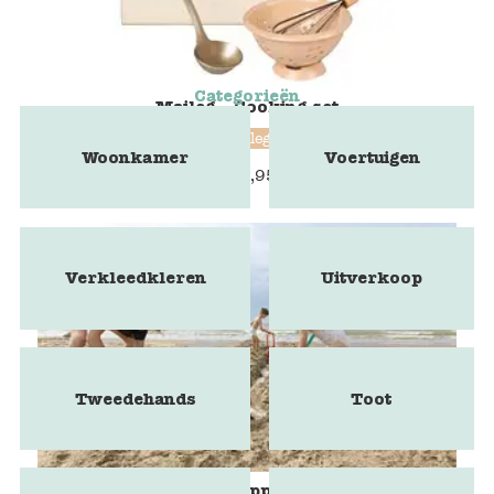
Categorieën
Maileg - Cooking set
maileg
Woonkamer
Voertuigen
€
19,95
20% korting
Verkleedkleren
Uitverkoop
Tweedehands
Toot
Scoppi