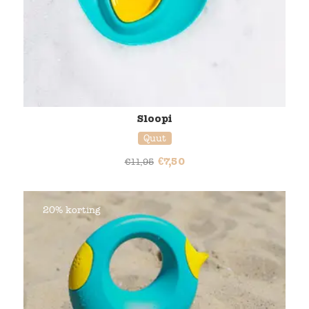
Sloopi
Quut
€
7,50
€
11,95
20% korting