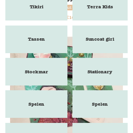
Tikiri
Terra Kids
Quut
€
16,75
€
20,95
Tassen
Suncoat girl
Stockmar
Stationary
Spelen
Spelen