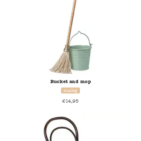
Namaki
Maileg
Terra Kids
Souza!
Tikiri
Bucket and mop
Stockmar
maileg
€
14,95
Quut
Uitverkoop
service