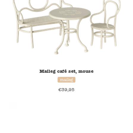
Maileg café set, mouse
maileg
€
39,95