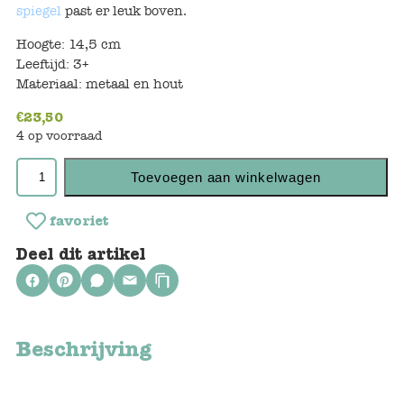
Keuken
spiegel
past er leuk boven.
Hoogte: 14,5 cm
Kinderkamer
Leeftijd: 3+
Materiaal: metaal en hout
Slaapkamer
€
23,50
Outdoor
4 op voorraad
Woonkamer
Toevoegen aan winkelwagen
Poppen
favoriet
Deel dit artikel
Gezelschapsspelletjes en puzzels
Buiten speelgoed
Beschrijving
Bad/Strand
Onderweg