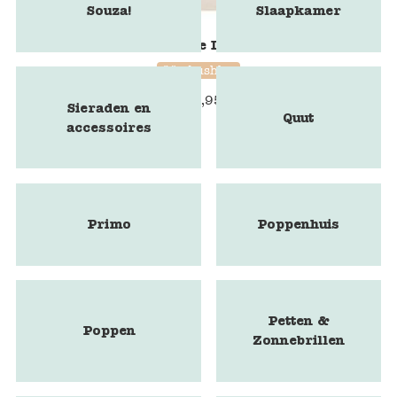
Souza!
Slaapkamer
Marbushka - The Lost Necklace
Marbushka
€
25,95
Sieraden en
Quut
accessoires
Primo
Poppenhuis
Petten &
Poppen
Zonnebrillen