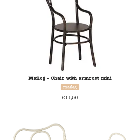
Verzending en bezorging
Over ons
Contact
Maileg - Chair with armrest mini
maileg
€
11,50