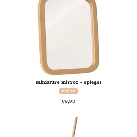
Blockwallah
Green Toys
Djeco
Hey Clay
Jabadabado
Janod
Miniature mirror - spiegel
maileg
Koh-I-Noor
€
9,95
Lyra
Maileg
Mushie