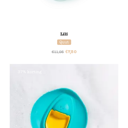
Lili
Quut
€
7,50
€
11,95
37% korting