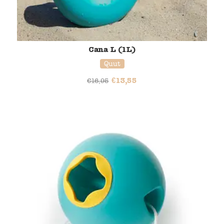
Cana L (1L)
Quut
€
13,55
€
16,95
20% korting