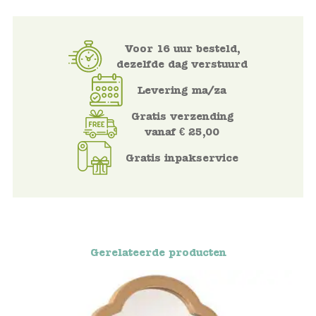
Voertuigen
Voor 16 uur besteld,
dezelfde dag verstuurd
Knutselen
Levering ma/za
Kleding
Gratis verzending
vanaf € 25,00
Verkleedkleren
Gratis inpakservice
Tassen
Petten & Zonnebrillen
Sieraden en accessoires
Gerelateerde producten
Merken