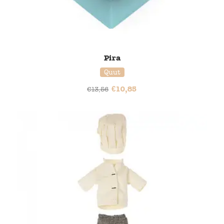
Pira
Quut
€
10,85
€
13,56