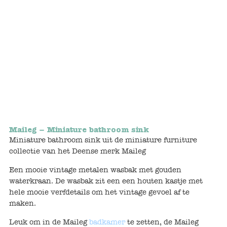
Bunnies
Muisjes
Baby
Little brother & sister
Big brother & sister
Maileg – Miniature bathroom sink
Mum & Dad
Miniature bathroom sink uit de miniature furniture
collectie van het Deense merk Maileg
Poppenhuis en accessoires
Een mooie vintage metalen wasbak met gouden
waterkraan. De wasbak zit een een houten kastje met
Huizen en bonusrooms
hele mooie verfdetails om het vintage gevoel af te
maken.
Badkamer
Leuk om in de Maileg
badkamer
te zetten, de Maileg