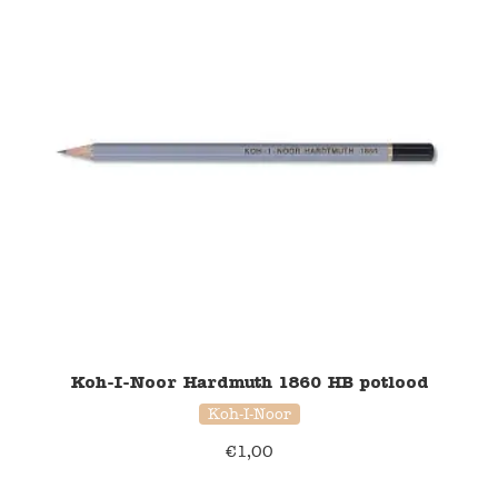
Koh-I-Noor Hardmuth 1860 HB potlood
Koh-I-Noor
€
1,00