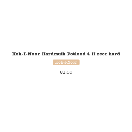
Koh-I-Noor Hardmuth Potlood 4 H zeer hard
Koh-I-Noor
€
1,00