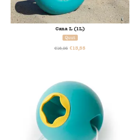
Cana L (1L)
Quut
€
13,55
€
16,95
20% korting