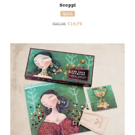
Scoppi
Quut
€
16,75
€
20,95