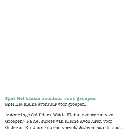
Bunnies
Muisjes
Baby
Little brother & sister
Big brother & sister
Mum & Dad
Poppenhuis en accessoires
Spel Het kleine avontuur voor groepen
Spel Het kleine avontuur voor groepen.
Huizen en bonusrooms
Auteur Inge Schilders. Wat is Kleine Avonturen voor
Badkamer
Groepen? Na het succes van Kleine Avonturen voor
Ouder en Kind is er nu een vervolg gegeven aan dit spel.