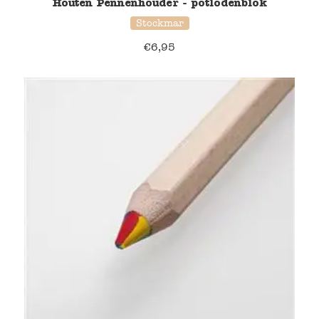
Houten Pennenhouder - potlodenblok
Stockmar
€
6,95