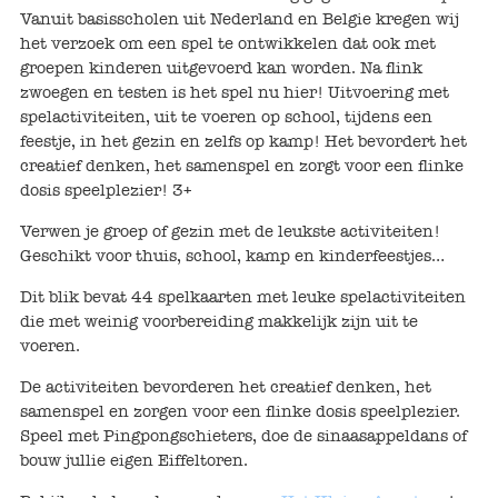
Keuken
Vanuit basisscholen uit Nederland en Belgie kregen wij
het verzoek om een spel te ontwikkelen dat ook met
Kinderkamer
groepen kinderen uitgevoerd kan worden. Na flink
zwoegen en testen is het spel nu hier! Uitvoering met
Slaapkamer
spelactiviteiten, uit te voeren op school, tijdens een
feestje, in het gezin en zelfs op kamp! Het bevordert het
Outdoor
creatief denken, het samenspel en zorgt voor een flinke
dosis speelplezier! 3+
Woonkamer
Verwen je groep of gezin met de leukste activiteiten!
Geschikt voor thuis, school, kamp en kinderfeestjes…
Poppen
Dit blik bevat 44 spelkaarten met leuke spelactiviteiten
die met weinig voorbereiding makkelijk zijn uit te
Gezelschapsspelletjes en puzzels
voeren.
Buiten speelgoed
De activiteiten bevorderen het creatief denken, het
samenspel en zorgen voor een flinke dosis speelplezier.
Bad/Strand
Speel met Pingpongschieters, doe de sinaasappeldans of
bouw jullie eigen Eiffeltoren.
Onderweg