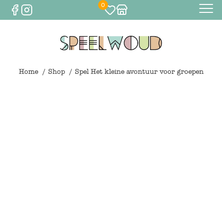
0
Baby
Eten & drinken
Home
Shop
Spel Het kleine avontuur voor groepen
Bijtspeelgoed
Spelen
0
€
0,00
Knuffels
Spelen
Houten speelgoed
Maileg