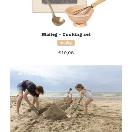
Maileg - Cooking set
maileg
€
19,95
20% korting