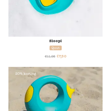
Sloopi
Quut
€
7,50
€
11,95
20% korting