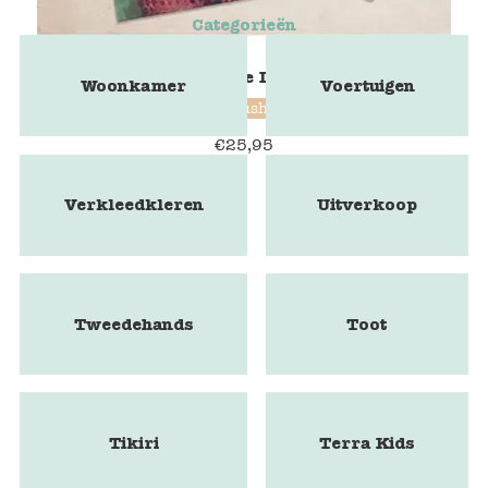
Categorieën
Marbushka - The Lost Necklace
Woonkamer
Voertuigen
Marbushka
€
25,95
Verkleedkleren
Uitverkoop
Tweedehands
Toot
Tikiri
Terra Kids