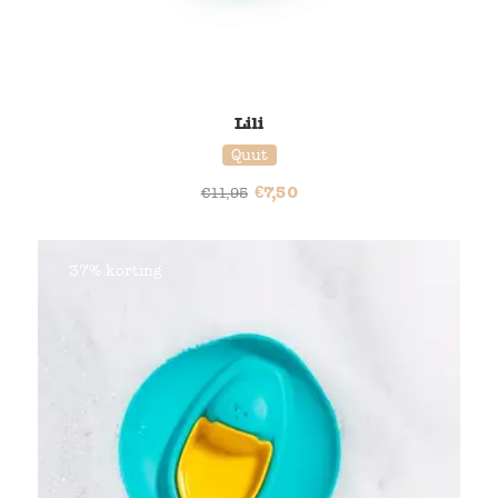
Lili
Quut
€
7,50
€
11,95
37% korting