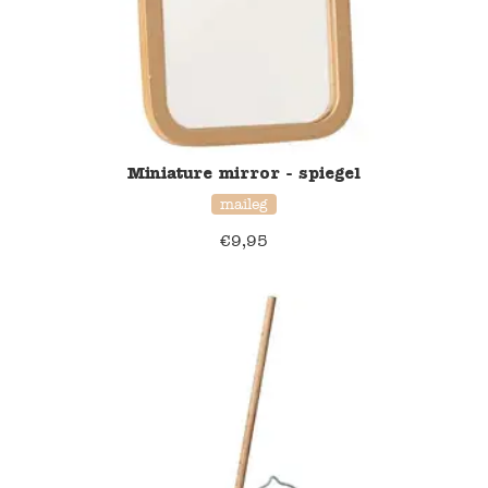
Namaki
Maileg
Terra Kids
Miniature mirror - spiegel
maileg
Souza!
€
9,95
Tikiri
Stockmar
Quut
Uitverkoop
service