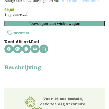
Bekijk ook de andere spelen van
Het Kleine Avontuur
!
Voertuigen
€
9,95
1 op voorraad
Knutselen
Toevoegen aan winkelwagen
favoriet
Kleding
Deel dit artikel
Verkleedkleren
Tassen
Beschrijving
Petten & Zonnebrillen
Sieraden en accessoires
Merken
Voor 16 uur besteld,
dezelfde dag verstuurd