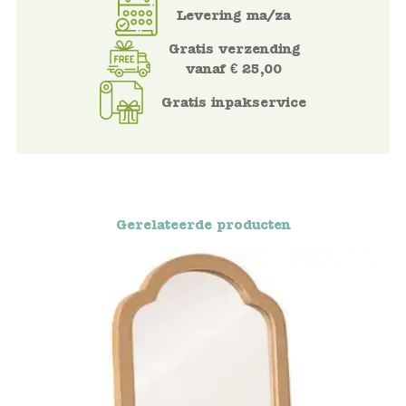
Blockwallah
Levering ma/za
Gratis verzending
Green Toys
vanaf € 25,00
Djeco
Gratis inpakservice
Hey Clay
Jabadabado
Gerelateerde producten
Janod
Koh-I-Noor
Lyra
Maileg
Mushie