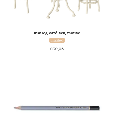
Maileg café set, mouse
maileg
€
39,95