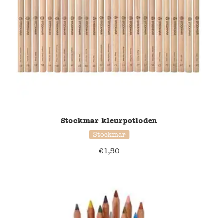
Stockmar kleurpotloden
Stockmar
€
1,50