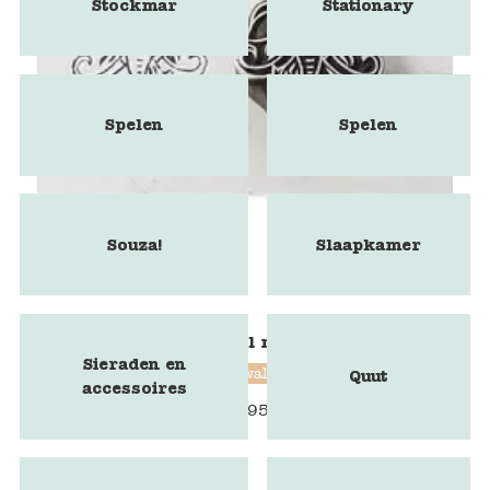
Stockmar
Stationary
Spelen
Spelen
Souza!
Slaapkamer
Blokstempel mammoet
Sieraden en
Blockwallah
Quut
accessoires
€
9,95