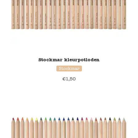
Stockmar kleurpotloden
Stockmar
€
1,50