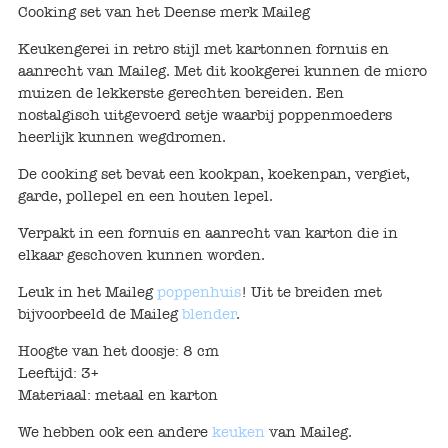
Keuken
Cooking set van het Deense merk Maileg
Keukengerei in retro stijl met kartonnen fornuis en
Kinderkamer
aanrecht van Maileg. Met dit kookgerei kunnen de micro
muizen de lekkerste gerechten bereiden. Een
Slaapkamer
nostalgisch uitgevoerd setje waarbij poppenmoeders
heerlijk kunnen wegdromen.
Outdoor
De cooking set bevat een kookpan, koekenpan, vergiet,
Woonkamer
garde, pollepel en een houten lepel.
Verpakt in een fornuis en aanrecht van karton die in
Poppen
elkaar geschoven kunnen worden.
Leuk in het Maileg
poppenhuis
! Uit te breiden met
Gezelschapsspelletjes en puzzels
bijvoorbeeld de Maileg
blender
.
Buiten speelgoed
Hoogte van het doosje: 8 cm
Leeftijd: 3+
Bad/Strand
Materiaal: metaal en karton
We hebben ook een andere
keuken
van Maileg.
Onderweg