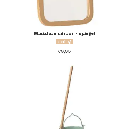
Namaki
Maileg
Miniature mirror - spiegel
Terra Kids
maileg
€
9,95
Souza!
Tikiri
Stockmar
Quut
Uitverkoop
service