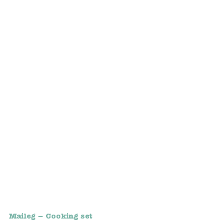
Bunnies
Muisjes
Baby
Little brother & sister
Big brother & sister
Mum & Dad
Poppenhuis en accessoires
Huizen en bonusrooms
Badkamer
Maileg – Cooking set