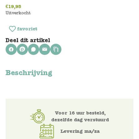
€
19,95
Voertuigen
Uitverkocht
favoriet
Knutselen
Deel dit artikel
Kleding
Verkleedkleren
Beschrijving
Tassen
Petten & Zonnebrillen
Sieraden en accessoires
Voor 16 uur besteld,
dezelfde dag verstuurd
Merken
Levering ma/za