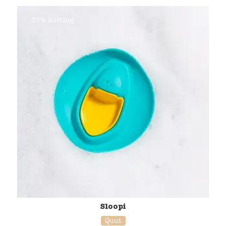
37% korting
Sloopi
Quut