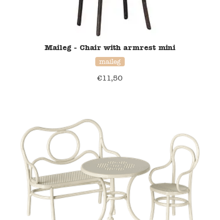
Maileg - Chair with armrest mini
maileg
€
11,50