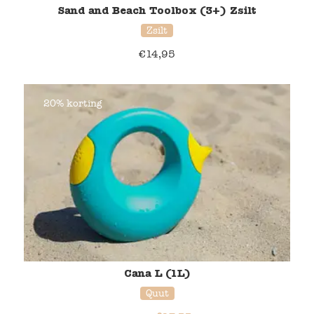
Sand and Beach Toolbox (3+) Zsilt
Zsilt
€
14,95
20% korting
Cana L (1L)
Quut