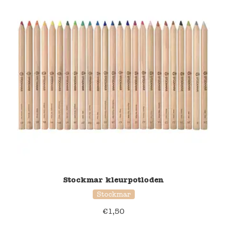
Stockmar kleurpotloden
Stockmar
€
1,50