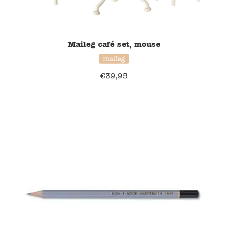
Maileg café set, mouse
maileg
€
39,95