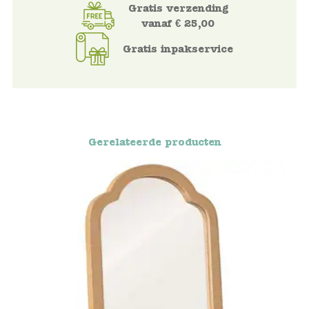
Gratis verzending
Blockwallah
vanaf € 25,00
Green Toys
Gratis inpakservice
Djeco
Hey Clay
Jabadabado
Gerelateerde producten
Janod
Koh-I-Noor
Lyra
Maileg
Mushie