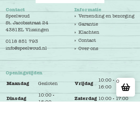
Contact
Informatie
Speelwoud
Verzending en bezorging
St. Jacobsstraat 24
Garantie
4381EL Vlissingen
Klachten
Contact
0118 851 793
info@speelwoud.nl
Over ons
Openingstijden
10:00 -
0
Maandag
Gesloten
Vrijdag
16:00
10:00 -
Dinsdag
Zaterdag
10:00 - 17:00
16:00
10:00 -
Woensdag
Zondag
Gesloten
16:00
10:00 -
Donderdag
16:00