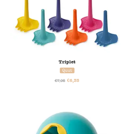
Triplet
Quut
€
6,35
€
7,95
20% korting