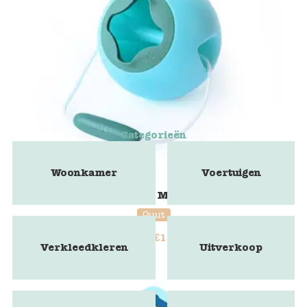
Categorieën
Woonkamer
Voertuigen
Ballo Mini
Quut
€
11,15
€
13,95
Verkleedkleren
Uitverkoop
20% korting