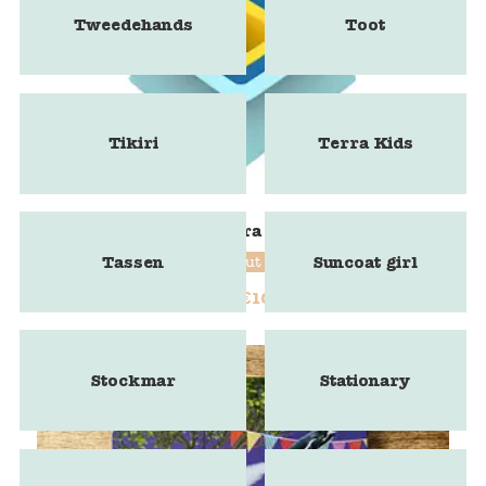
Tweedehands
Toot
Tikiri
Terra Kids
Pira
Tassen
Suncoat girl
Quut
€
10,85
€
13,56
Stockmar
Stationary