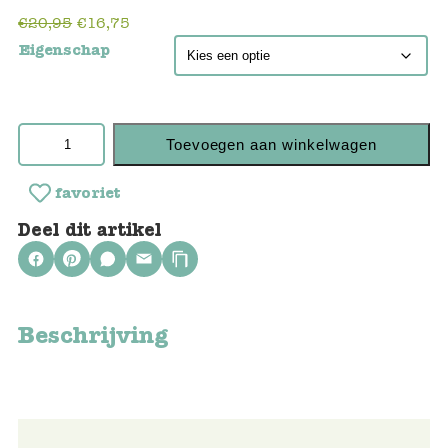
Blockwallah
€
20,95
€
16,75
Eigenschap
Green Toys
Djeco
Toevoegen aan winkelwagen
Hey Clay
favoriet
Jabadabado
Deel dit artikel
Janod
Koh-I-Noor
Beschrijving
Lyra
Maileg
Mushie