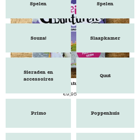
Spelen
Spelen
Souza!
Slaapkamer
Sieraden en
Quut
accessoires
Spel Het kleine avontuur voor groepen
€
9,95
Primo
Poppenhuis