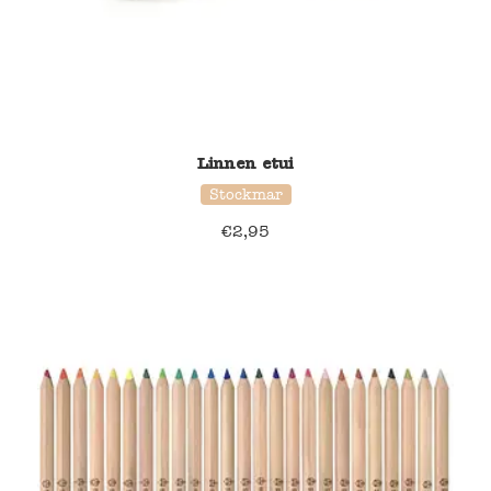
Linnen etui
Stockmar
€
2,95