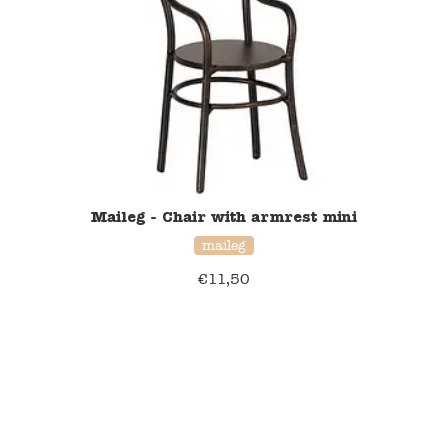
Verzending en bezorging
Over ons
Contact
Maileg - Chair with armrest mini
maileg
€
11,50