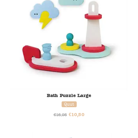
Bath Puzzle Large
Quut
€
10,50
€
16,95