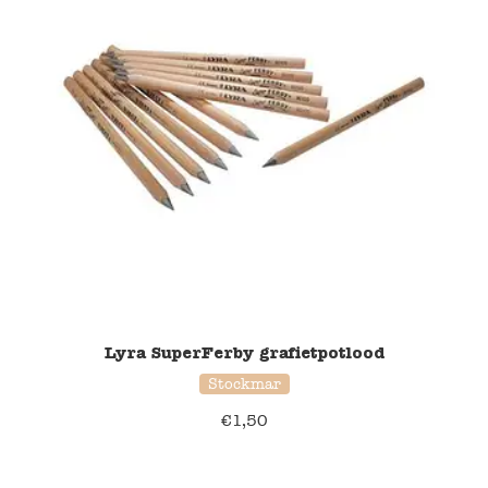
Lyra SuperFerby grafietpotlood
Stockmar
€
1,50