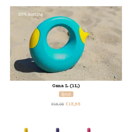
20% korting
Cana L (1L)
Quut
€
13,55
€
16,95
20% korting