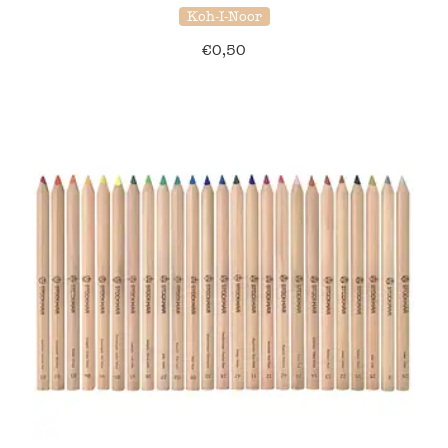
Koh-I-Noor
€
0,50