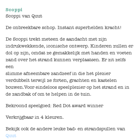
Scoppi
Voertuigen
Scoppi van Quut
De onbreekbare schop. Instant superhelden kracht!
Knutselen
De Scoppi trekt meteen de aandacht met zijn
Kleding
indrukwekkende, iconische ontwerp. Kinderen zullen er
dol op zijn, omdat ze gemakkelijk met handen en voeten
zand over het strand kunnen verplaatsen. Er zit zelfs
Verkleedkleren
een
slimme afneembare zandzeef in die het plezier
Tassen
verdubbelt terwijl ze forten, grachten en kastelen
bouwen.Voor eindeloos speelplezier op het strand en in
Petten & Zonnebrillen
de zandbak of om te helpen in de tuin.
Bekroond speelgoed: Red Dot award winner
Sieraden en accessoires
Verkrijgbaar in 4 kleuren.
Merken
Bekijk ook de andere leuke bad- en strandspullen van
Quut