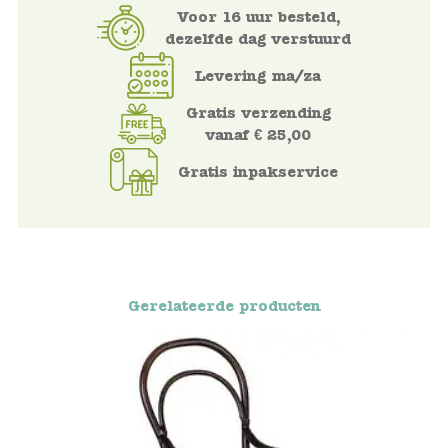
Voor 16 uur besteld,
dezelfde dag verstuurd
Namaki
Levering ma/za
Maileg
Gratis verzending
vanaf € 25,00
Terra Kids
Gratis inpakservice
Souza!
Tikiri
Stockmar
Gerelateerde producten
Quut
Uitverkoop
service