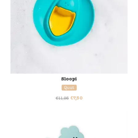
Sloopi
Quut
€
7,50
€
11,95
38% korting