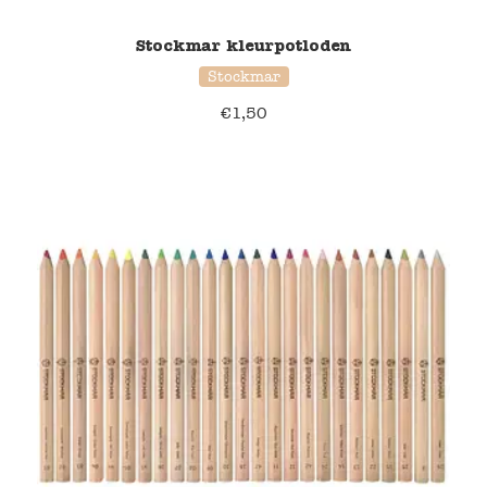
Stockmar kleurpotloden
Stockmar
€
1,50