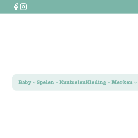
Baby
Spelen
Knutselen
Kleding
Merken
0
€
0,00