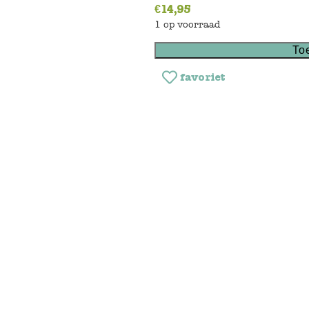
€
14,95
1 op voorraad
To
favoriet