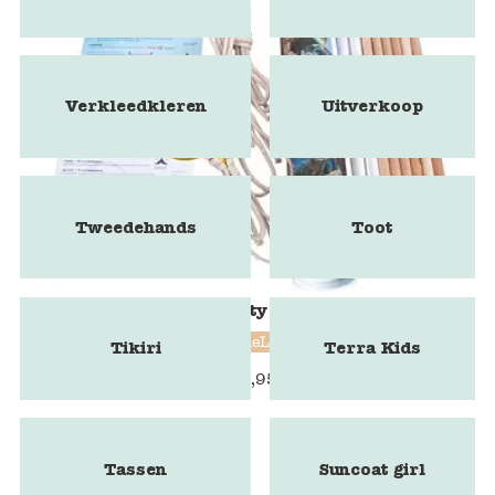
Verkleedkleren
Uitverkoop
Tweedehands
Toot
BubbleLab Party Fun edition
BubbleLab
Tikiri
Terra Kids
€
24,95
Tassen
Suncoat girl