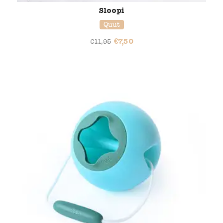
Sloopi
Quut
€
7,50
€
11,95
20% korting