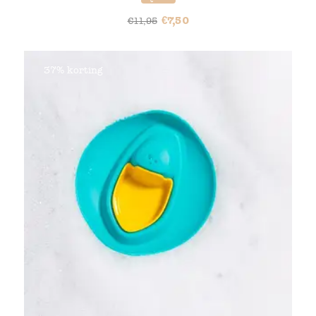
€
7,50
€
11,95
37% korting