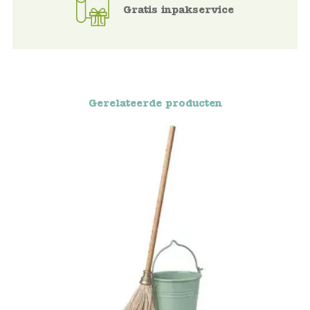
Gratis inpakservice
Voertuigen
Knutselen
Kleding
Gerelateerde producten
Verkleedkleren
Tassen
Petten & Zonnebrillen
Sieraden en accessoires
Merken