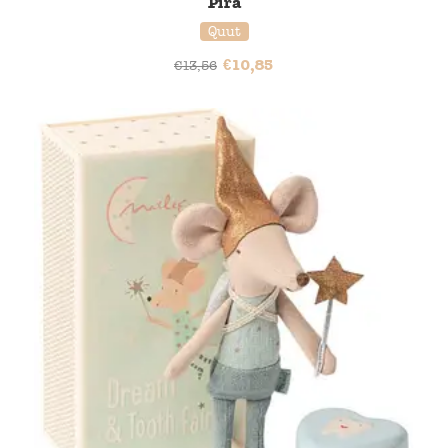
Pira
Quut
€
10,85
€
13,56