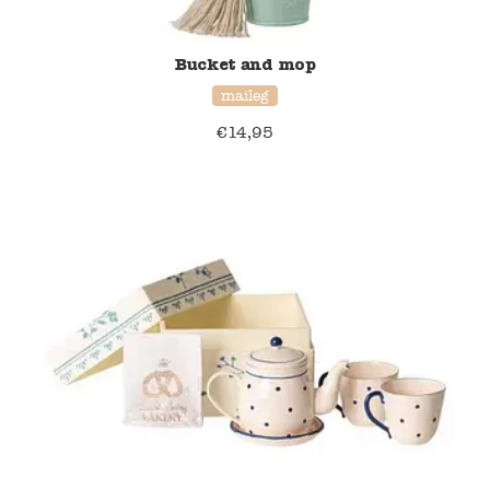
Blockwallah
Bucket and mop
Green Toys
maileg
Djeco
€
14,95
Hey Clay
Jabadabado
Janod
Koh-I-Noor
Lyra
Maileg
Mushie