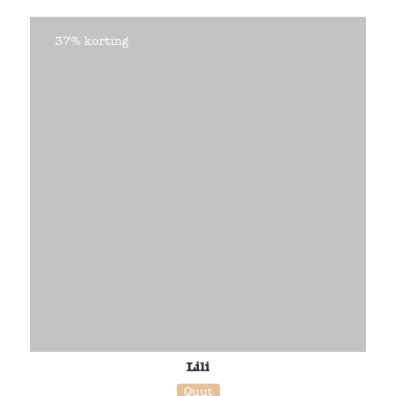
37% korting
Lili
Quut