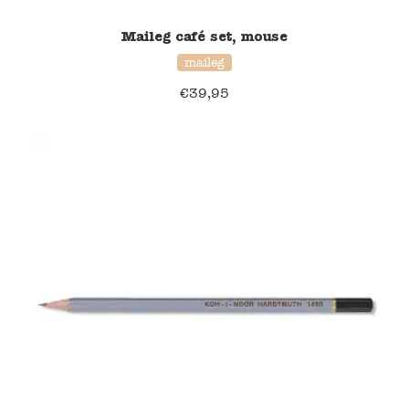
Maileg café set, mouse
Verzending en bezorging
maileg
Over ons
€
39,95
Contact