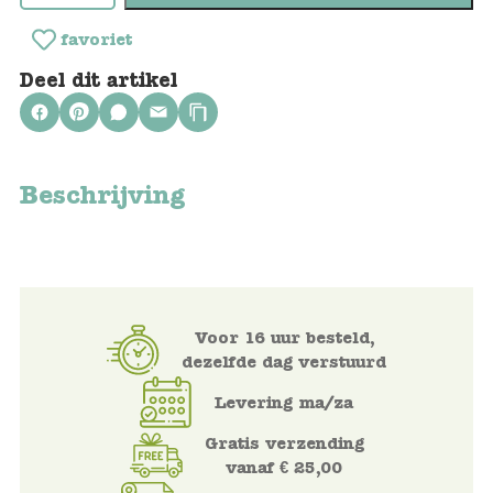
Keuken
favoriet
Kinderkamer
Deel dit artikel
Slaapkamer
Outdoor
Beschrijving
Woonkamer
Poppen
Gezelschapsspelletjes en puzzels
Voor 16 uur besteld,
dezelfde dag verstuurd
Buiten speelgoed
Levering ma/za
Bad/Strand
Gratis verzending
vanaf € 25,00
Onderweg