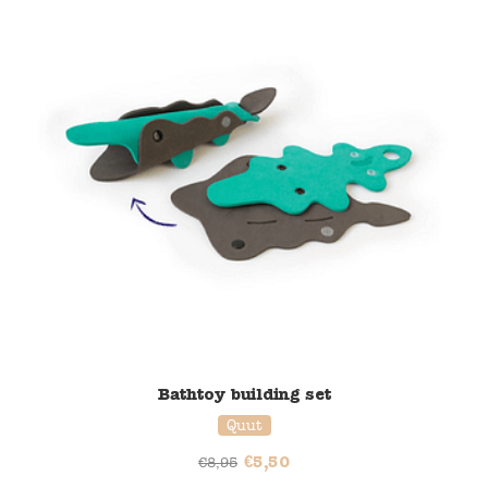
Bathtoy building set
Quut
€
5,50
€
8,95