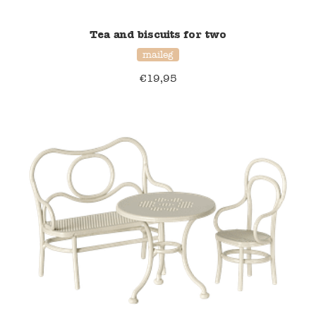
Namaki
Tea and biscuits for two
maileg
Maileg
€
19,95
Terra Kids
Souza!
Tikiri
Stockmar
Quut
Uitverkoop
service