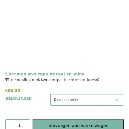
Bunnies
Muisjes
Baby
Little brother & sister
Big brother & sister
Thermos and cups koraal en mint
Mum & Dad
Thermosfles met twee cups, in mint en koraal.
€
24,00
Poppenhuis en accessoires
Eigenschap
Huizen en bonusrooms
Badkamer
Toevoegen aan winkelwagen