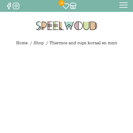
0
Baby
Eten & drinken
Home
Shop
Thermos and cups koraal en mint
Bijtspeelgoed
Spelen
0
€
0,00
Knuffels
Spelen
Houten speelgoed
Maileg