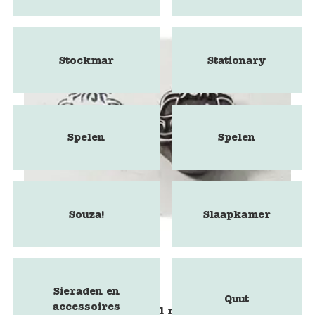
Stockmar
Stationary
Spelen
Spelen
Souza!
Slaapkamer
Sieraden en
Quut
accessoires
Blokstempel mammoet