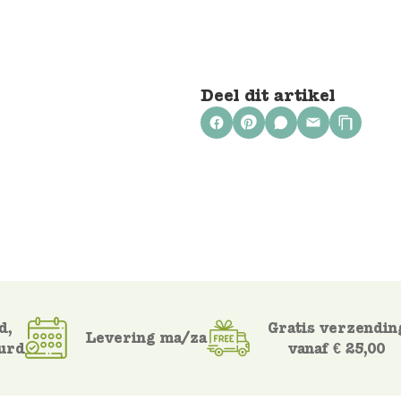
Deel dit artikel
d,
Gratis verzendin
Levering ma/za
urd
vanaf € 25,00