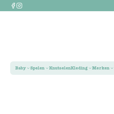
Baby
Spelen
Knutselen
Kleding
Merken
0
€
0,00