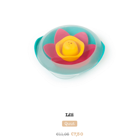
37% korting
Lili
Quut
€
7,50
€
11,95