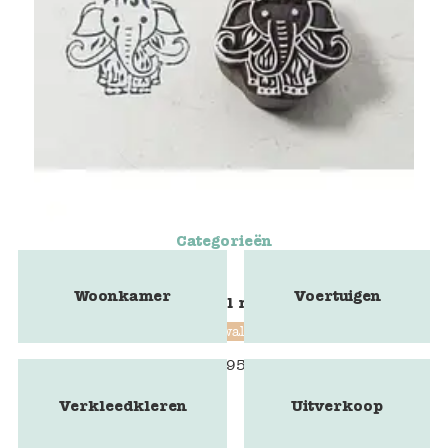
Categorieën
Woonkamer
Voertuigen
Blokstempel mammoet
Blockwallah
€
9,95
Verkleedkleren
Uitverkoop