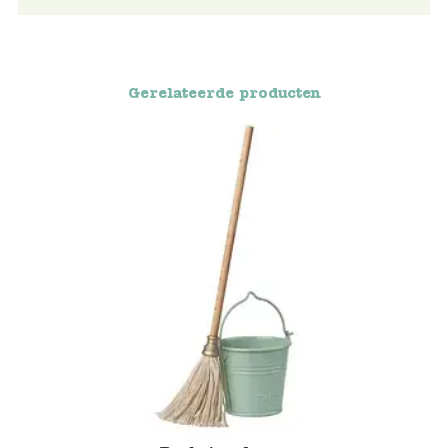
Voertuigen
Gerelateerde producten
Knutselen
Kleding
Verkleedkleren
Tassen
Petten & Zonnebrillen
Sieraden en accessoires
Merken