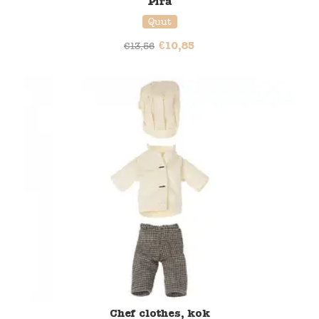
Pira
Quut
€
10,85
€
13,56
Chef clothes, kok