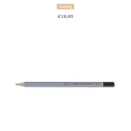
maileg
Namaki
€
19,95
Maileg
Terra Kids
Souza!
Tikiri
Stockmar
Quut
Uitverkoop
service