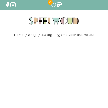
0
Baby
Eten & drinken
Home
Shop
Maileg – Pyjama voor dad mouse
Bijtspeelgoed
Spelen
0
€
0,00
Knuffels
Spelen
Houten speelgoed
Maileg