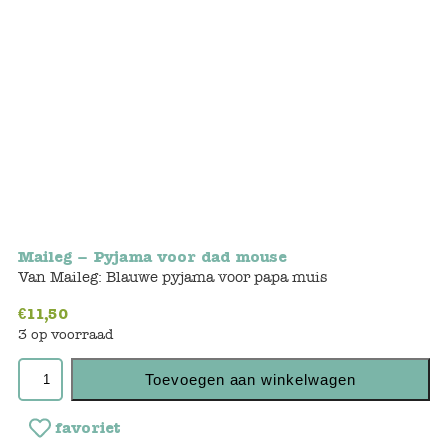
Bunnies
Muisjes
Baby
Little brother & sister
Big brother & sister
Maileg – Pyjama voor dad mouse
Mum & Dad
Van Maileg: Blauwe pyjama voor papa muis
€
11,50
Poppenhuis en accessoires
3 op voorraad
Huizen en bonusrooms
Toevoegen aan winkelwagen
Badkamer
favoriet