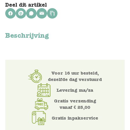
Keuken
Deel dit artikel
Kinderkamer
Slaapkamer
Beschrijving
Outdoor
Woonkamer
Poppen
Voor 16 uur besteld,
dezelfde dag verstuurd
Gezelschapsspelletjes en puzzels
Levering ma/za
Buiten speelgoed
Gratis verzending
vanaf € 25,00
Bad/Strand
Gratis inpakservice
Onderweg