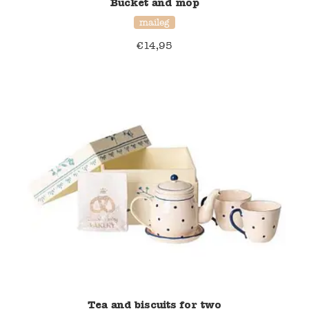
Bucket and mop
Blockwallah
maileg
Green Toys
€
14,95
Djeco
Hey Clay
Jabadabado
Janod
Koh-I-Noor
Lyra
Maileg
Tea and biscuits for two
Mushie