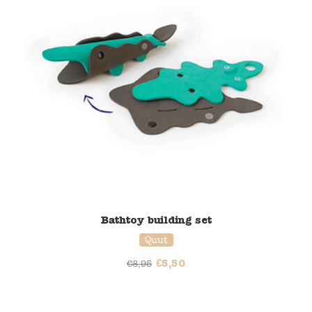
Bathtoy building set
Quut
€
5,50
€
8,95