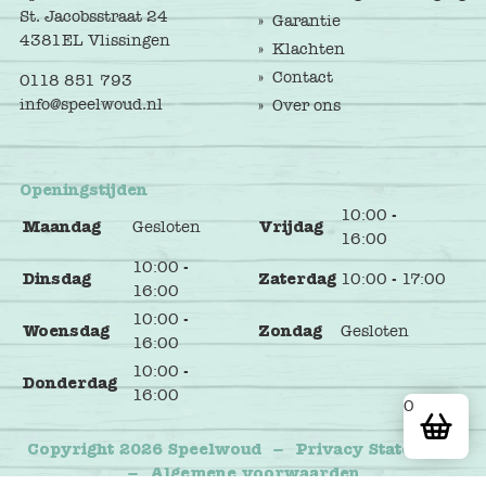
St. Jacobsstraat 24
Garantie
4381EL Vlissingen
Klachten
Contact
0118 851 793
info@speelwoud.nl
Over ons
Openingstijden
10:00 -
Maandag
Gesloten
Vrijdag
16:00
10:00 -
Dinsdag
Zaterdag
10:00 - 17:00
16:00
10:00 -
Woensdag
Zondag
Gesloten
16:00
10:00 -
Donderdag
16:00
0
Copyright 2026 Speelwoud
–
Privacy Statement
–
Algemene voorwaarden