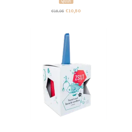
Quut
€
10,50
€
16,95