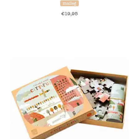
maileg
€
19,95