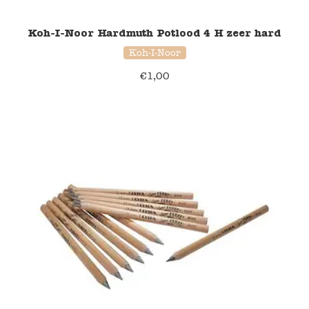
Koh-I-Noor Hardmuth Potlood 4 H zeer hard
Verzending en bezorging
Koh-I-Noor
Over ons
€
1,00
Contact