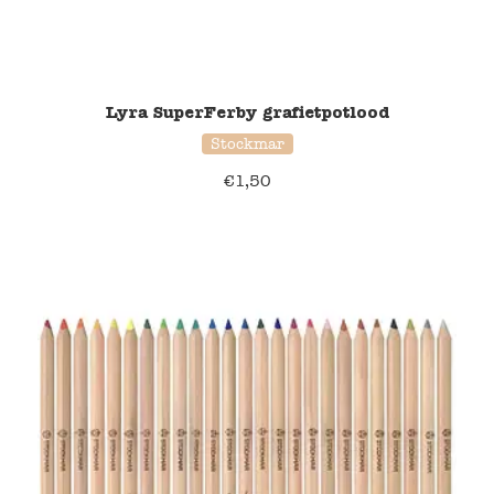
Lyra SuperFerby grafietpotlood
Stockmar
€
1,50