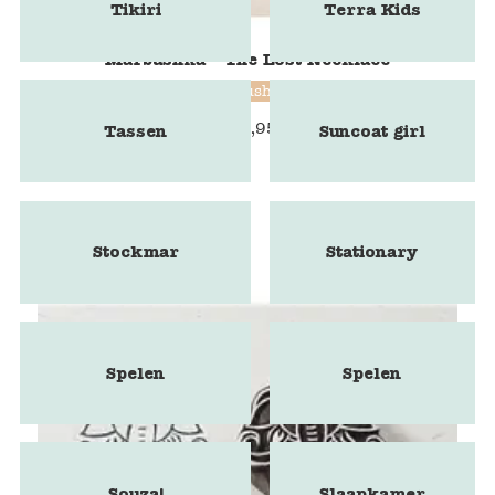
Tikiri
Terra Kids
Marbushka - The Lost Necklace
Marbushka
€
25,95
Tassen
Suncoat girl
Stockmar
Stationary
Spelen
Spelen
Souza!
Slaapkamer