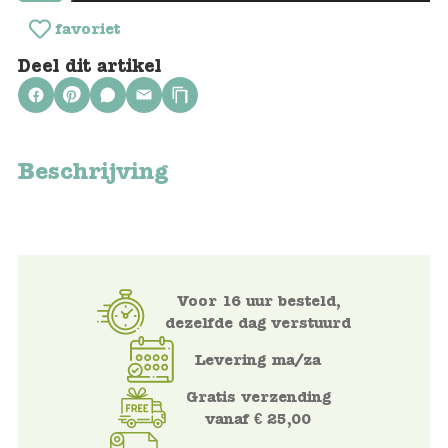
favoriet
Voertuigen
Deel dit artikel
Knutselen
Kleding
Beschrijving
Verkleedkleren
Tassen
Petten & Zonnebrillen
Voor 16 uur besteld,
dezelfde dag verstuurd
Sieraden en accessoires
Levering ma/za
Gratis verzending
Merken
vanaf € 25,00