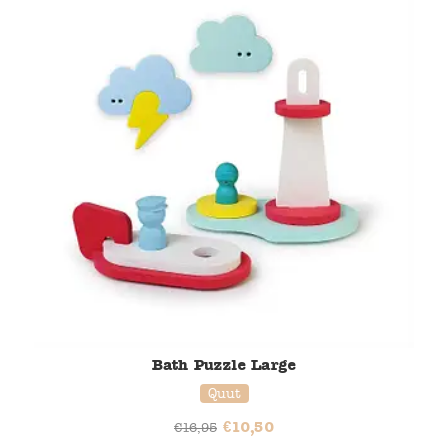
Bath Puzzle Large
Quut
€
10,50
€
16,95