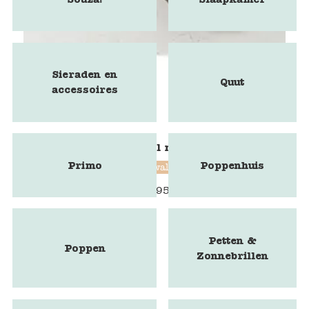
Sieraden en
Quut
accessoires
Blokstempel mammoet
Primo
Poppenhuis
Blockwallah
€
9,95
Petten &
Poppen
Zonnebrillen