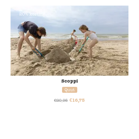
20% korting
Scoppi
Quut
€
16,75
€
20,95