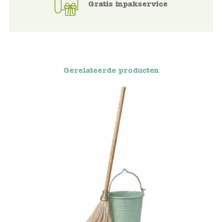
Gratis inpakservice
Blockwallah
Green Toys
Djeco
Gerelateerde producten
Hey Clay
Jabadabado
Janod
Koh-I-Noor
Lyra
Maileg
Mushie