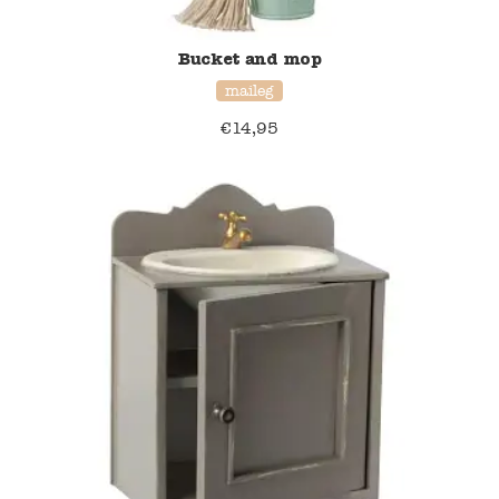
Namaki
Bucket and mop
maileg
Maileg
€
14,95
Terra Kids
Souza!
Tikiri
Stockmar
Quut
Uitverkoop
service