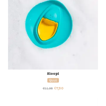
Sloopi
Quut
€
7,50
€
11,95
38% korting