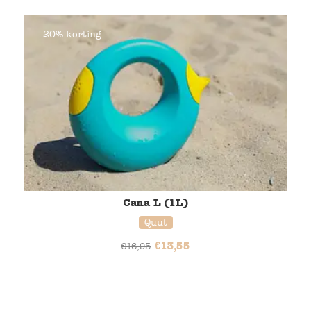
20% korting
Cana L (1L)
Quut
€
13,55
€
16,95
20% korting