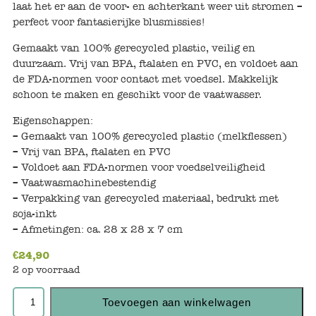
Keuken
laat het er aan de voor- en achterkant weer uit stromen –
perfect voor fantasierijke blusmissies!
Kinderkamer
Gemaakt van 100% gerecycled plastic, veilig en
duurzaam. Vrij van BPA, ftalaten en PVC, en voldoet aan
Slaapkamer
de FDA-normen voor contact met voedsel. Makkelijk
schoon te maken en geschikt voor de vaatwasser.
Outdoor
Eigenschappen:
Woonkamer
– Gemaakt van 100% gerecycled plastic (melkflessen)
– Vrij van BPA, ftalaten en PVC
– Voldoet aan FDA-normen voor voedselveiligheid
Poppen
– Vaatwasmachinebestendig
– Verpakking van gerecycled materiaal, bedrukt met
Gezelschapsspelletjes en puzzels
soja-inkt
– Afmetingen: ca. 28 x 28 x 7 cm
Buiten speelgoed
€
24,90
2 op voorraad
Bad/Strand
Toevoegen aan winkelwagen
Onderweg