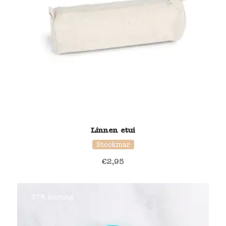
Linnen etui
Stockmar
€
2,95
37% korting