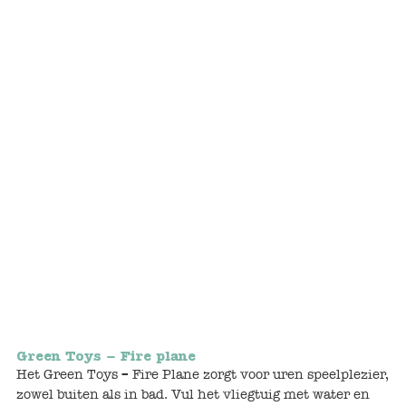
Bunnies
Muisjes
Baby
Little brother & sister
Big brother & sister
Mum & Dad
Poppenhuis en accessoires
Huizen en bonusrooms
Green Toys – Fire plane
Badkamer
Het Green Toys – Fire Plane zorgt voor uren speelplezier,
zowel buiten als in bad. Vul het vliegtuig met water en