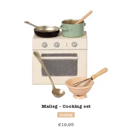
Maileg - Cooking set
maileg
€
19,95