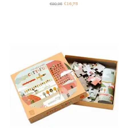
€
16,75
€
20,95