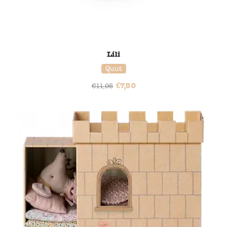
Lili
Quut
€
7,50
€
11,95