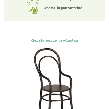
Gratis inpakservice
Voertuigen
Knutselen
Kleding
Gerelateerde producten
Verkleedkleren
Tassen
Petten & Zonnebrillen
Sieraden en accessoires
Merken