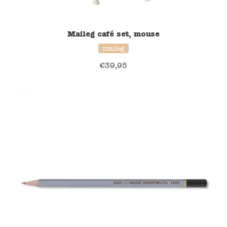
Namaki
Maileg café set, mouse
Maileg
maileg
€
39,95
Terra Kids
Souza!
Tikiri
Stockmar
Quut
Uitverkoop
service