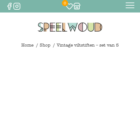
0
Baby
Eten & drinken
Home
Shop
Vintage viltstiften – set van 5
Bijtspeelgoed
Spelen
0
€
0,00
Knuffels
Spelen
Houten speelgoed
Maileg