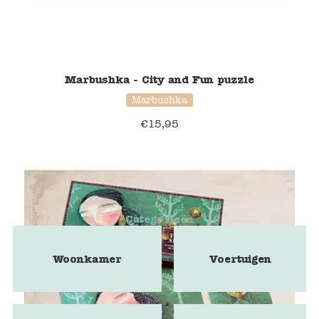
Marbushka - City and Fun puzzle
Marbushka
€
15,95
Categorieën
Woonkamer
Voertuigen