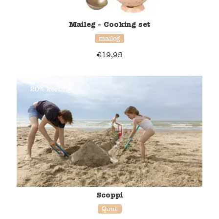
Maileg - Cooking set
maileg
€
19,95
20% korting
Scoppi
Quut