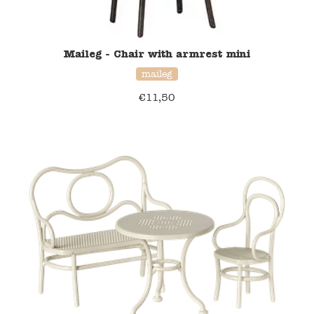
Blockwallah
Green Toys
Maileg - Chair with armrest mini
maileg
Djeco
€
11,50
Hey Clay
Jabadabado
Janod
Koh-I-Noor
Lyra
Maileg
Mushie