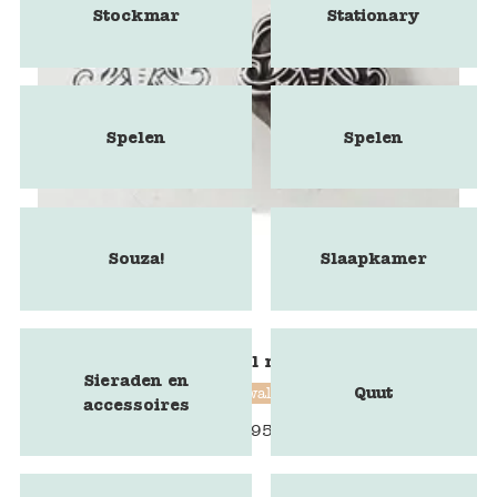
Stockmar
Stationary
Spelen
Spelen
Souza!
Slaapkamer
Blokstempel mammoet
Sieraden en
Quut
Blockwallah
accessoires
€
9,95