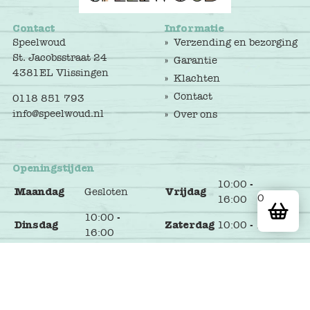
Contact
Informatie
Speelwoud
Verzending en bezorging
St. Jacobsstraat 24
Garantie
4381EL Vlissingen
Klachten
Contact
0118 851 793
info@speelwoud.nl
Over ons
Openingstijden
10:00 -
Maandag
Gesloten
Vrijdag
0
16:00
10:00 -
Dinsdag
Zaterdag
10:00 - 17:00
16:00
10:00 -
Woensdag
Zondag
Gesloten
16:00
10:00 -
Donderdag
16:00