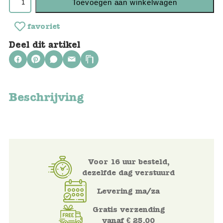
Toevoegen aan winkelwagen
Keuken
Kinderkamer
favoriet
Deel dit artikel
Slaapkamer
Outdoor
Woonkamer
Beschrijving
Poppen
Gezelschapsspelletjes en puzzels
Voor 16 uur besteld,
Buiten speelgoed
dezelfde dag verstuurd
Levering ma/za
Bad/Strand
Gratis verzending
Onderweg
vanaf € 25,00