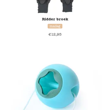
Ridder broek
maileg
€
12,95
20% korting