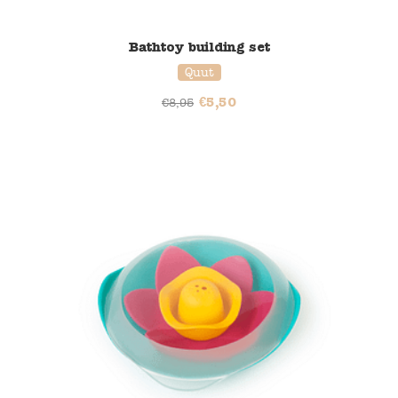
Bathtoy building set
Quut
€
5,50
€
8,95
37% korting