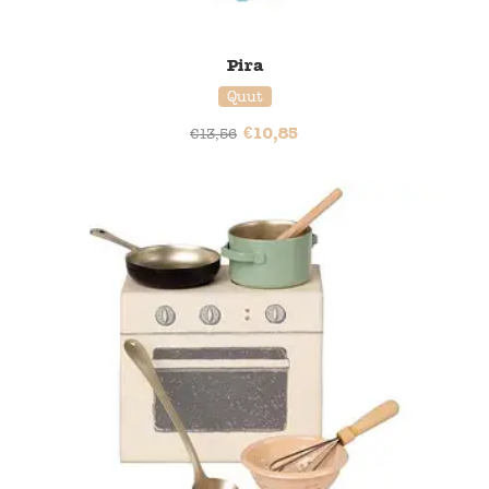
Pira
Quut
€
10,85
€
13,56