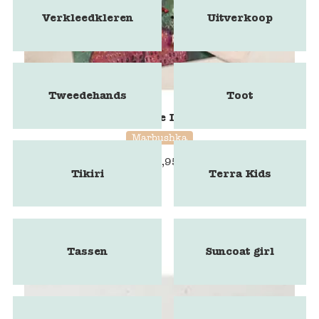
Verkleedkleren
Uitverkoop
Tweedehands
Toot
Marbushka - The Lost Necklace
Marbushka
€
25,95
Tikiri
Terra Kids
Tassen
Suncoat girl