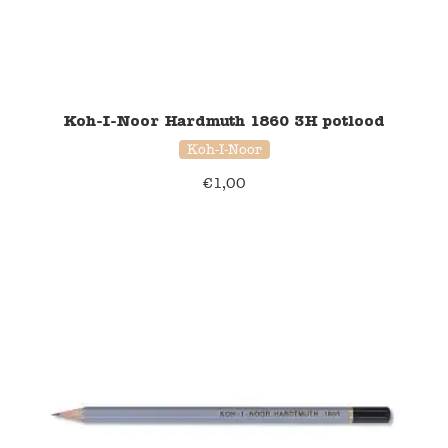
Verzending en bezorging
Over ons
Koh-I-Noor Hardmuth 1860 3H potlood
Contact
Koh-I-Noor
€
1,00