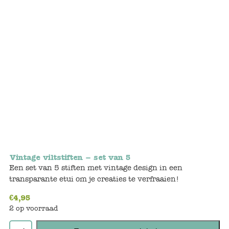
Bunnies
Muisjes
Baby
Little brother & sister
Big brother & sister
Mum & Dad
Vintage viltstiften – set van 5
Poppenhuis en accessoires
Een set van 5 stiften met vintage design in een
transparante etui om je creaties te verfraaien!
Huizen en bonusrooms
€
4,95
2 op voorraad
Badkamer