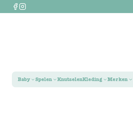
Baby
Spelen
Knutselen
Kleding
Merken
0
€
0,00