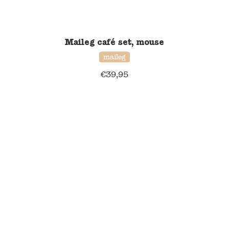
Maileg café set, mouse
maileg
€
39,95