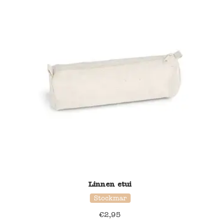
Linnen etui
Stockmar
€
2,95