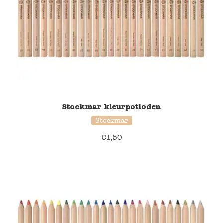
Stockmar kleurpotloden
Stockmar
€
1,50