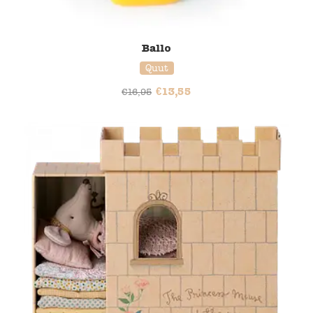
Ballo
Quut
€
13,55
€
16,95