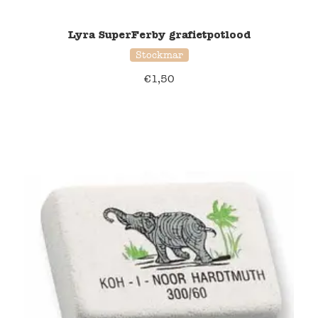
Lyra SuperFerby grafietpotlood
Verzending en bezorging
Stockmar
Over ons
€
1,50
Contact