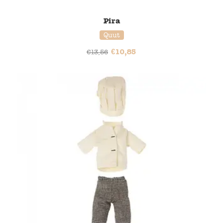
Pira
Quut
€
10,85
€
13,56