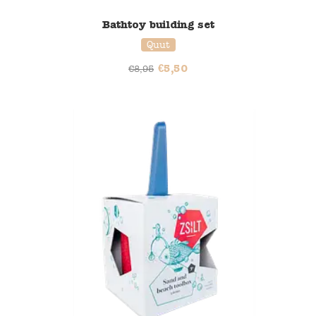
Bathtoy building set
Quut
€
5,50
€
8,95