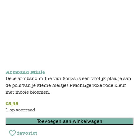
Bunnies
Muisjes
Baby
Little brother & sister
Big brother & sister
Armband Millie
Deze armband millie van Souza is een vrolijk plaatje aan
Mum & Dad
de pols van je kleine meisje! Prachtige roze rode kleur
met mooie bloemen.
Poppenhuis en accessoires
€
8,45
1 op voorraad
Huizen en bonusrooms
Toevoegen aan winkelwagen
Badkamer
favoriet