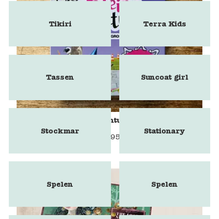
Tikiri
Terra Kids
Tassen
Suncoat girl
Spel Het kleine avontuur voor groepen
Stockmar
Stationary
€
9,95
Spelen
Spelen