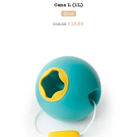
Cana L (1L)
Quut
€
13,55
€
16,95
20% korting