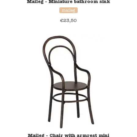
Maileg - Miniature bathroom sink
Blockwallah
maileg
Green Toys
€
23,50
Djeco
Hey Clay
Jabadabado
Janod
Koh-I-Noor
Lyra
Maileg
Maileg - Chair with armrest mini
Mushie