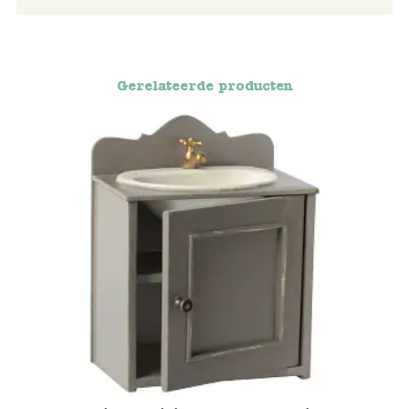
Voertuigen
Knutselen
Gerelateerde producten
Kleding
Verkleedkleren
Tassen
Petten & Zonnebrillen
Sieraden en accessoires
Merken