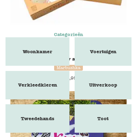
Categorieën
Woonkamer
Voertuigen
Marbushka - City and Fun puzzle
Marbushka
€
15,95
Verkleedkleren
Uitverkoop
Tweedehands
Toot