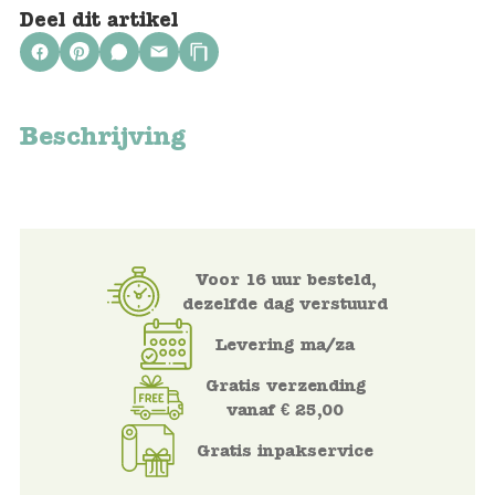
Keuken
Deel dit artikel
Kinderkamer
Slaapkamer
Beschrijving
Outdoor
Woonkamer
Poppen
Voor 16 uur besteld,
dezelfde dag verstuurd
Gezelschapsspelletjes en puzzels
Levering ma/za
Buiten speelgoed
Gratis verzending
vanaf € 25,00
Bad/Strand
Gratis inpakservice
Onderweg