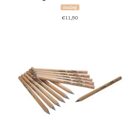
maileg
Namaki
€
11,50
Maileg
Terra Kids
Souza!
Tikiri
Stockmar
Quut
Uitverkoop
service