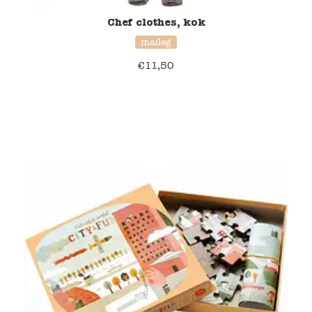
Chef clothes, kok
maileg
€
11,50