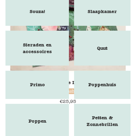
Souza!
Slaapkamer
Sieraden en
Quut
accessoires
Marbushka - The Lost Necklace
Primo
Poppenhuis
Marbushka
€
25,95
Petten &
Poppen
Zonnebrillen