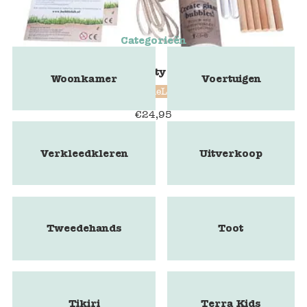
Categorieën
BubbleLab Party Fun edition
Woonkamer
Voertuigen
BubbleLab
€
24,95
Verkleedkleren
Uitverkoop
Tweedehands
Toot
Tikiri
Terra Kids