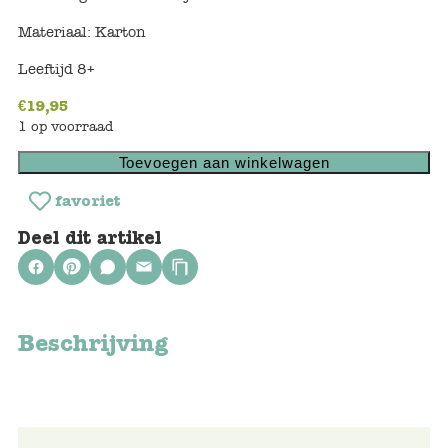
Keuken
Materiaal: Karton
Kinderkamer
Leeftijd 8+
Slaapkamer
€
19,95
1 op voorraad
Outdoor
Toevoegen aan winkelwagen
Woonkamer
favoriet
Deel dit artikel
Poppen
Gezelschapsspelletjes en puzzels
Beschrijving
Buiten speelgoed
Bad/Strand
Onderweg