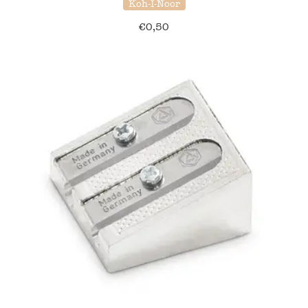
Koh-I-Noor
€
0,50