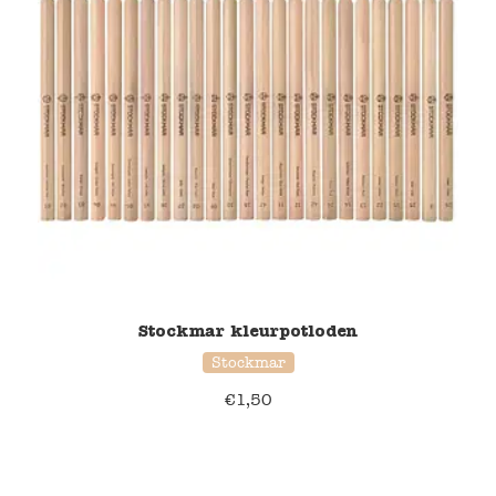
Stockmar kleurpotloden
Stockmar
€
1,50
37% korting