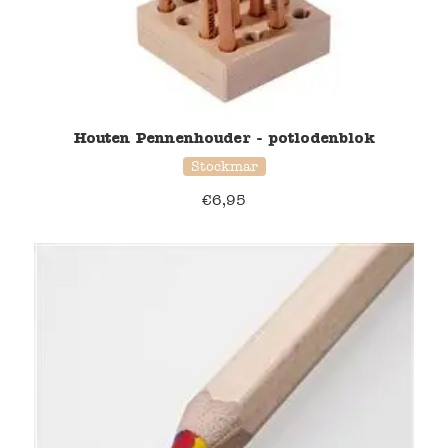
Houten Pennenhouder - potlodenblok
Stockmar
€
6,95