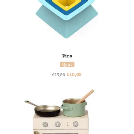
Pira
Quut
€
10,85
€
13,56