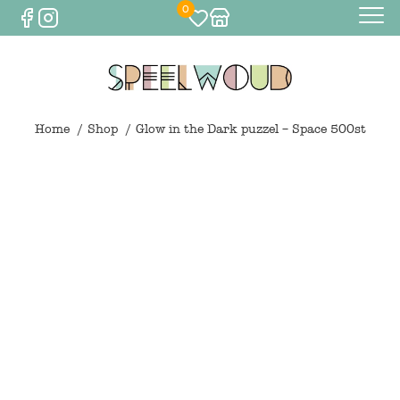
0
Baby
Eten & drinken
Home
Shop
Glow in the Dark puzzel – Space 500st
Bijtspeelgoed
Spelen
0
€
0,00
Knuffels
Spelen
Houten speelgoed
Maileg