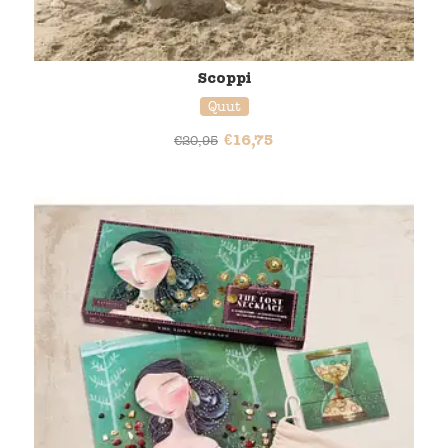
Scoppi
Quut
€
16,75
€
20,95