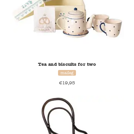
Namaki
Maileg
Terra Kids
Souza!
Tea and biscuits for two
Tikiri
maileg
€
19,95
Stockmar
Quut
Uitverkoop
service