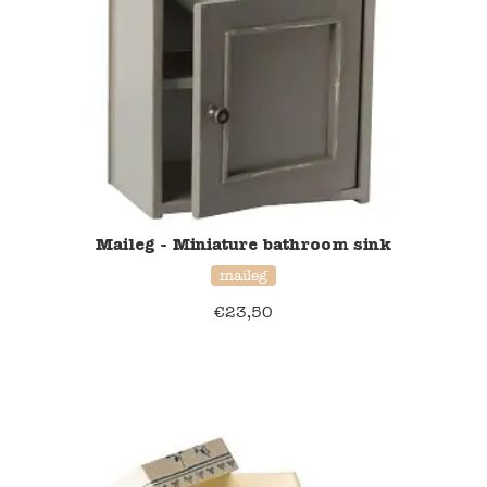
Blockwallah
Green Toys
Djeco
Hey Clay
Jabadabado
Maileg - Miniature bathroom sink
Janod
maileg
€
23,50
Koh-I-Noor
Lyra
Maileg
Mushie