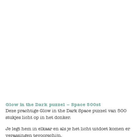
Bunnies
Muisjes
Baby
Little brother & sister
Big brother & sister
Mum & Dad
Poppenhuis en accessoires
Glow in the Dark puzzel – Space 500st
Deze prachtige Glow in the Dark Space puzzel van 500
Huizen en bonusrooms
stukjes licht op in het donker.
Badkamer
Je legt hem in elkaar en als je het licht uitdoet komen er
verassingen tevoorschijn.