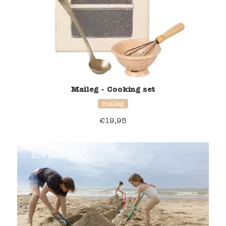
Maileg - Cooking set
maileg
€
19,95
20% korting