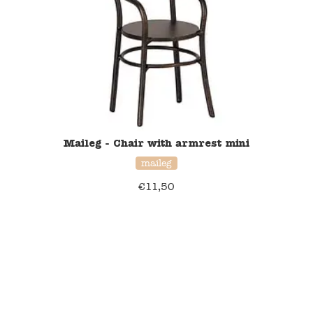
Verzending en bezorging
Over ons
Contact
Maileg - Chair with armrest mini
maileg
€
11,50