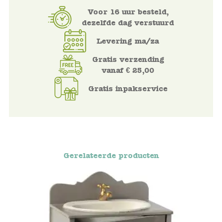
Voor 16 uur besteld,
Voertuigen
dezelfde dag verstuurd
Levering ma/za
Knutselen
Gratis verzending
vanaf € 25,00
Kleding
Gratis inpakservice
Verkleedkleren
Tassen
Petten & Zonnebrillen
Gerelateerde producten
Sieraden en accessoires
Merken