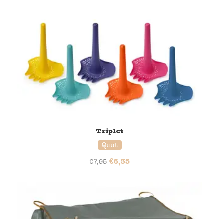
20% korting
Triplet
Quut
€
6,35
€
7,95