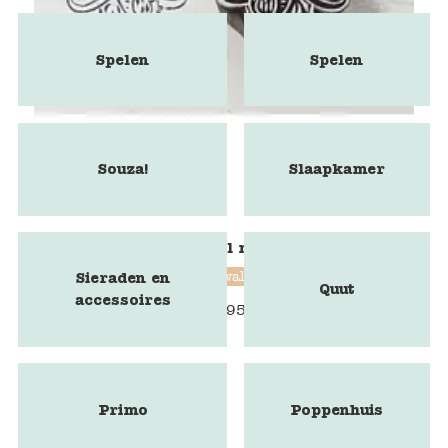
Spelen
Spelen
Souza!
Slaapkamer
Blokstempel mammoet
Blockwallah
Sieraden en
Quut
accessoires
€
9,95
Primo
Poppenhuis