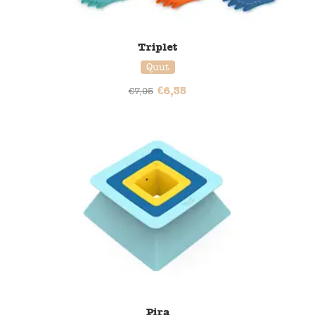
Triplet
Quut
€
6,35
€
7,95
20% korting
Pira