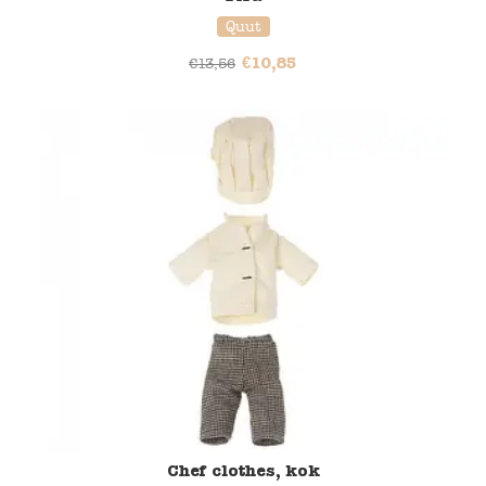
Quut
€
10,85
€
13,56
Chef clothes, kok