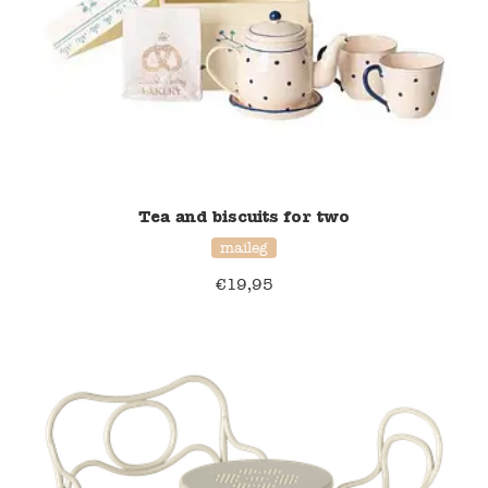
Namaki
Maileg
Terra Kids
Souza!
Tea and biscuits for two
maileg
Tikiri
€
19,95
Stockmar
Quut
Uitverkoop
service