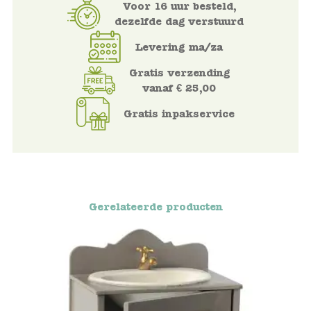
Voor 16 uur besteld,
dezelfde dag verstuurd
Voertuigen
Levering ma/za
Knutselen
Gratis verzending
vanaf € 25,00
Kleding
Gratis inpakservice
Verkleedkleren
Tassen
Petten & Zonnebrillen
Gerelateerde producten
Sieraden en accessoires
Merken