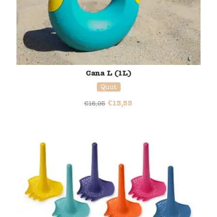
Cana L (1L)
Quut
€
13,55
€
16,95
20% korting