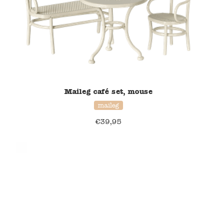
Verzending en bezorging
Over ons
Contact
Maileg café set, mouse
maileg
€
39,95