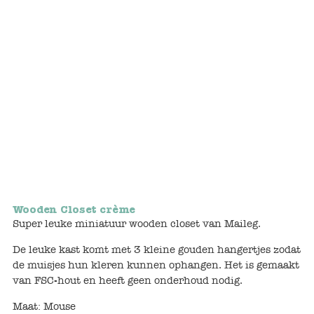
Bunnies
Muisjes
Baby
Little brother & sister
Big brother & sister
Mum & Dad
Wooden Closet crème
Poppenhuis en accessoires
Super leuke miniatuur wooden closet van Maileg.
De leuke kast komt met 3 kleine gouden hangertjes zodat
Huizen en bonusrooms
de muisjes hun kleren kunnen ophangen. Het is gemaakt
van FSC-hout en heeft geen onderhoud nodig.
Badkamer
Maat: Mouse