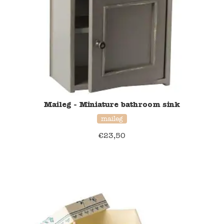
Blockwallah
Green Toys
Djeco
Hey Clay
Jabadabado
Maileg - Miniature bathroom sink
maileg
Janod
€
23,50
Koh-I-Noor
Lyra
Maileg
Mushie