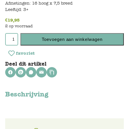
Keuken
Afmetingen: 16 hoog x 7,5 breed
Leeftijd: 3+
Kinderkamer
€
19,95
2 op voorraad
Slaapkamer
Toevoegen aan winkelwagen
Outdoor
Woonkamer
favoriet
Deel dit artikel
Poppen
Gezelschapsspelletjes en puzzels
Beschrijving
Buiten speelgoed
Bad/Strand
Onderweg