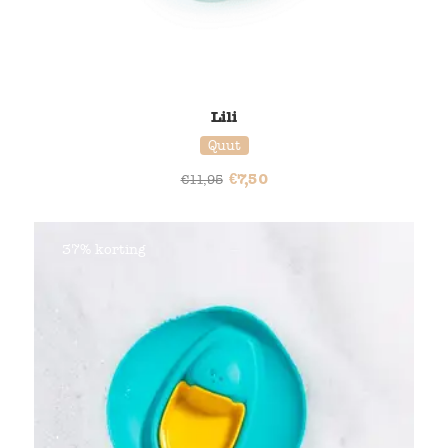
Lili
Quut
€
7,50
€
11,95
37% korting