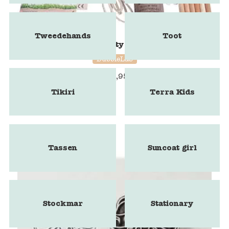
Tweedehands
Toot
BubbleLab Party Fun edition
BubbleLab
€
24,95
Tikiri
Terra Kids
Tassen
Suncoat girl
Stockmar
Stationary