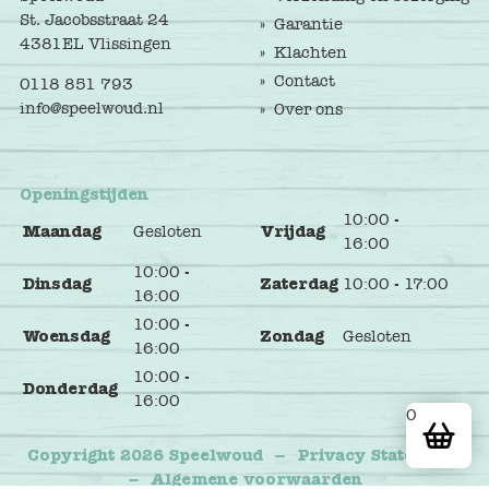
St. Jacobsstraat 24
Garantie
4381EL Vlissingen
Klachten
Contact
0118 851 793
info@speelwoud.nl
Over ons
Openingstijden
10:00 -
Maandag
Gesloten
Vrijdag
16:00
10:00 -
Dinsdag
Zaterdag
10:00 - 17:00
16:00
10:00 -
Woensdag
Zondag
Gesloten
16:00
10:00 -
Donderdag
16:00
0
Copyright 2026 Speelwoud
–
Privacy Statement
–
Algemene voorwaarden