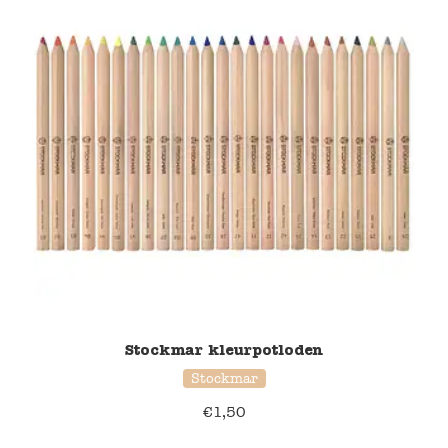
Stockmar kleurpotloden
Stockmar
€
1,50