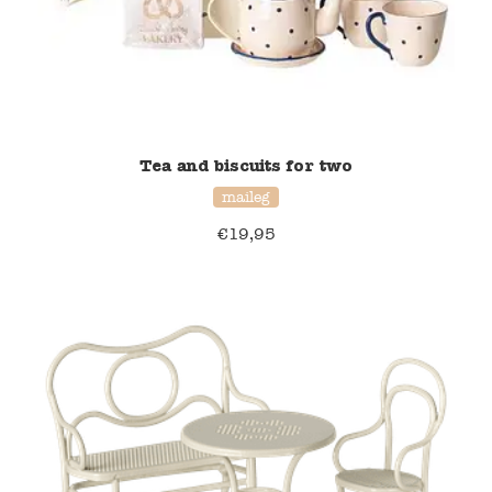
Blockwallah
Green Toys
Djeco
Tea and biscuits for two
Hey Clay
maileg
Jabadabado
€
19,95
Janod
Koh-I-Noor
Lyra
Maileg
Mushie