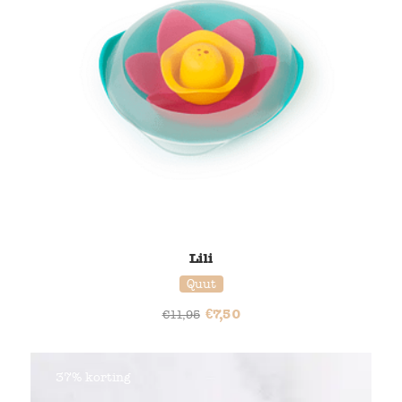
Lili
Quut
€
7,50
€
11,95
37% korting