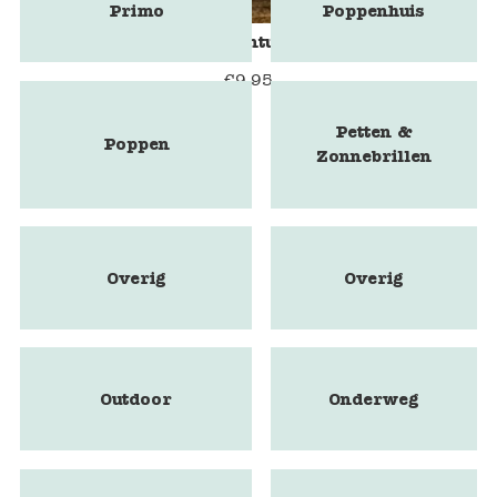
Primo
Poppenhuis
Spel Het kleine avontuur voor groepen
€
9,95
Petten &
Poppen
Zonnebrillen
Overig
Overig
Outdoor
Onderweg