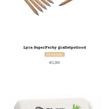
Verzending en bezorging
Over ons
Contact
Lyra SuperFerby grafietpotlood
Stockmar
€
1,50