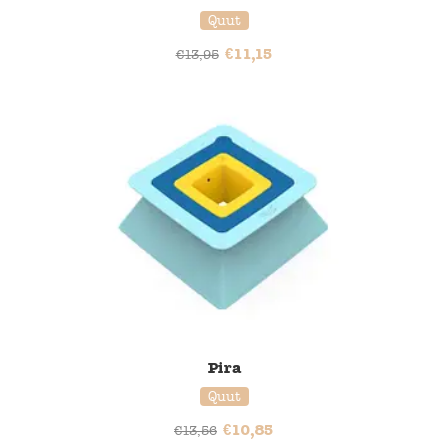
Quut
€
11,15
€
13,95
20% korting
Pira
Quut
€
10,85
€
13,56