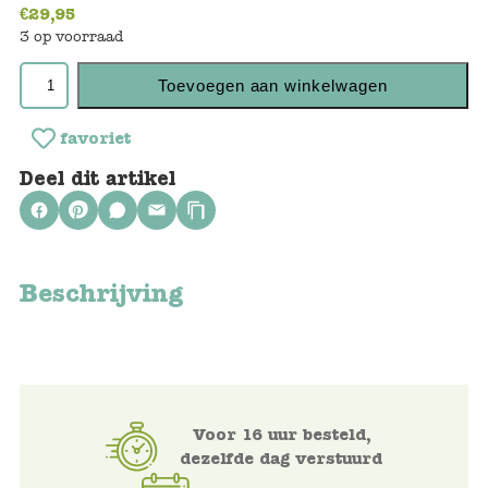
Keuken
€
29,95
3 op voorraad
Kinderkamer
Toevoegen aan winkelwagen
Slaapkamer
favoriet
Outdoor
Deel dit artikel
Woonkamer
Poppen
Beschrijving
Gezelschapsspelletjes en puzzels
Buiten speelgoed
Bad/Strand
Voor 16 uur besteld,
dezelfde dag verstuurd
Onderweg