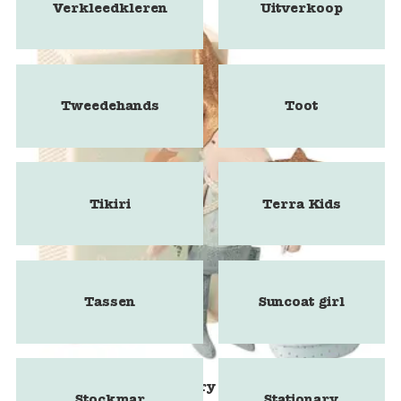
Verkleedkleren
Uitverkoop
Tweedehands
Toot
Tikiri
Terra Kids
Tassen
Suncoat girl
Tooth fairy mouse
Stockmar
Stationary