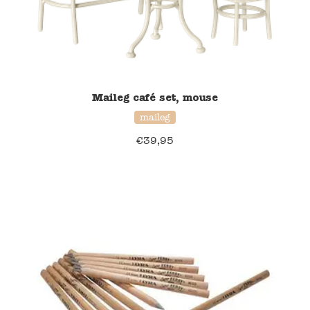
Namaki
Maileg
Terra Kids
Maileg café set, mouse
maileg
Souza!
€
39,95
Tikiri
Stockmar
Quut
Uitverkoop
service