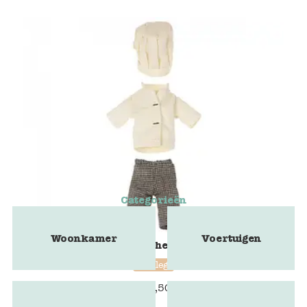
Categorieën
Woonkamer
Voertuigen
Chef clothes, kok
maileg
€
11,50