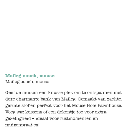
Bunnies
Muisjes
Baby
Little brother & sister
Big brother & sister
Maileg couch, mouse
Mum & Dad
Maileg couch, mouse
Geef de muizen een knusse plek om te ontspannen met
Poppenhuis en accessoires
deze charmante bank van Maileg. Gemaakt van zachte,
geruite stof en perfect voor het Mouse Hole Farmhouse.
Huizen en bonusrooms
Voeg wat kussens of een dekentje toe voor extra
gezelligheid – ideaal voor rustmomenten en
Badkamer
muizenpraatjes!