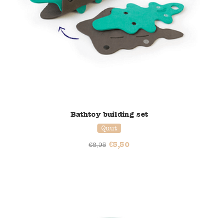
Bathtoy building set
Quut
€
5,50
€
8,95
37% korting