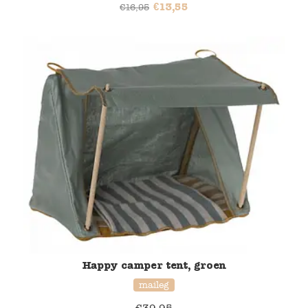
€
13,55
€
16,95
Happy camper tent, groen
maileg
€
39,95