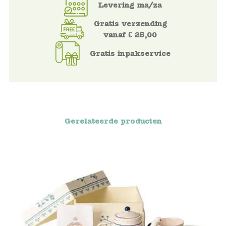
Levering ma/za
Voertuigen
Gratis verzending
vanaf € 25,00
Knutselen
Gratis inpakservice
Kleding
Verkleedkleren
Gerelateerde producten
Tassen
Petten & Zonnebrillen
Sieraden en accessoires
Merken