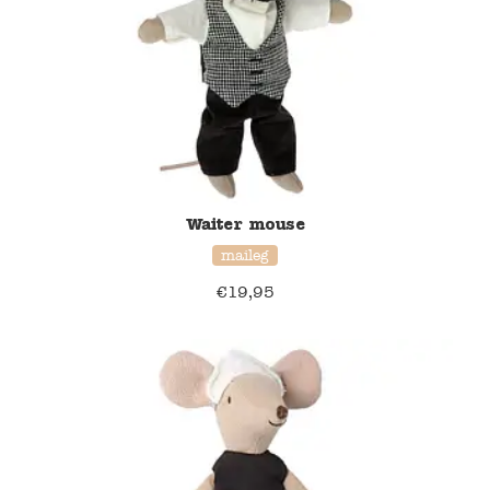
Namaki
Maileg
Terra Kids
Souza!
Waiter mouse
maileg
Tikiri
€
19,95
Stockmar
Quut
Uitverkoop
service