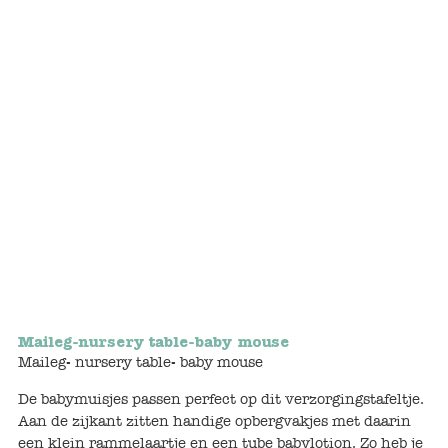
Bunnies
Muisjes
Baby
Little brother & sister
Big brother & sister
Mum & Dad
Poppenhuis en accessoires
Maileg-nursery table-baby mouse
Maileg- nursery table- baby mouse
Huizen en bonusrooms
De babymuisjes passen perfect op dit verzorgingstafeltje.
Badkamer
Aan de zijkant zitten handige opbergvakjes met daarin
een klein rammelaartje en een tube babylotion. Zo heb je