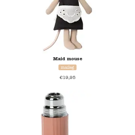
Verzending en bezorging
Over ons
Contact
Maid mouse
maileg
€
19,95