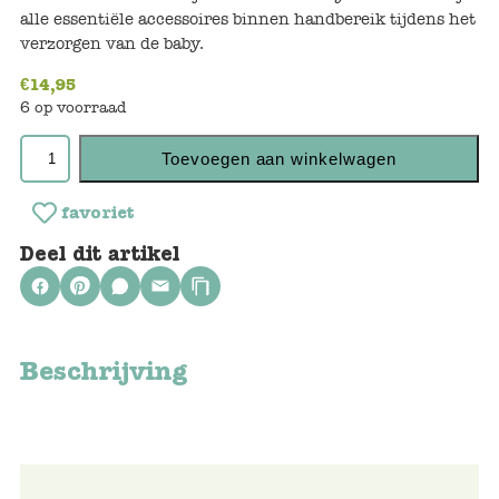
Keuken
alle essentiële accessoires binnen handbereik tijdens het
verzorgen van de baby.
Kinderkamer
€
14,95
Slaapkamer
6 op voorraad
Outdoor
Toevoegen aan winkelwagen
Woonkamer
favoriet
Deel dit artikel
Poppen
Gezelschapsspelletjes en puzzels
Beschrijving
Buiten speelgoed
Bad/Strand
Onderweg