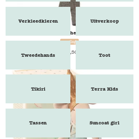
Verkleedkleren
Uitverkoop
Chef clothes, kok
maileg
€
11,50
Tweedehands
Toot
Tikiri
Terra Kids
Tassen
Suncoat girl