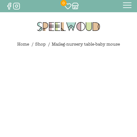
0
Baby
Eten & drinken
Home
Shop
Maileg-nursery table-baby mouse
Bijtspeelgoed
Spelen
0
€
0,00
Knuffels
Spelen
Houten speelgoed
Maileg