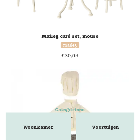
Maileg café set, mouse
maileg
€
39,95
Categorieën
Woonkamer
Voertuigen