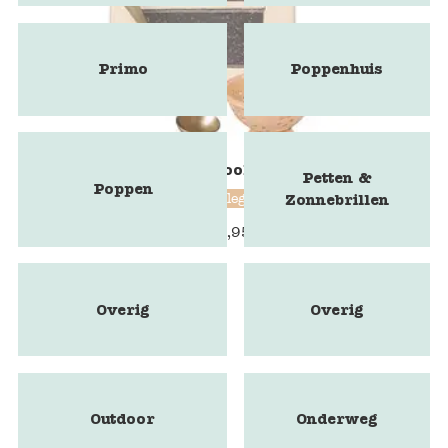
Primo
Poppenhuis
Maileg - Cooking set
Petten &
Poppen
maileg
Zonnebrillen
€
19,95
Overig
Overig
Outdoor
Onderweg