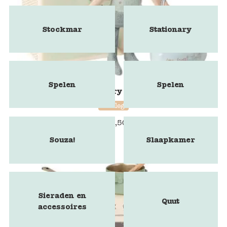
Stockmar
Stationary
Spelen
Spelen
Tooth fairy mouse
maileg
€
23,50
Souza!
Slaapkamer
Sieraden en
Quut
accessoires