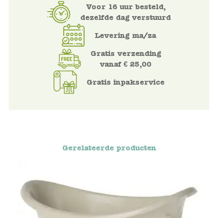
Voor 16 uur besteld,
Voertuigen
dezelfde dag verstuurd
Levering ma/za
Knutselen
Gratis verzending
vanaf € 25,00
Kleding
Gratis inpakservice
Verkleedkleren
Tassen
Petten & Zonnebrillen
Gerelateerde producten
Sieraden en accessoires
Merken