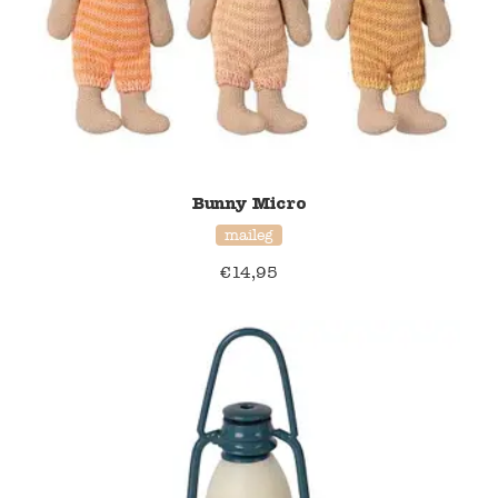
Bunny Micro
maileg
€
14,95