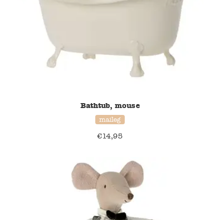
Blockwallah
Green Toys
Djeco
Hey Clay
Jabadabado
Bathtub, mouse
maileg
Janod
€
14,95
Koh-I-Noor
Lyra
Maileg
Mushie