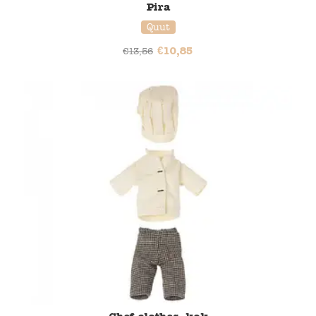
Pira
Quut
€
10,85
€
13,56