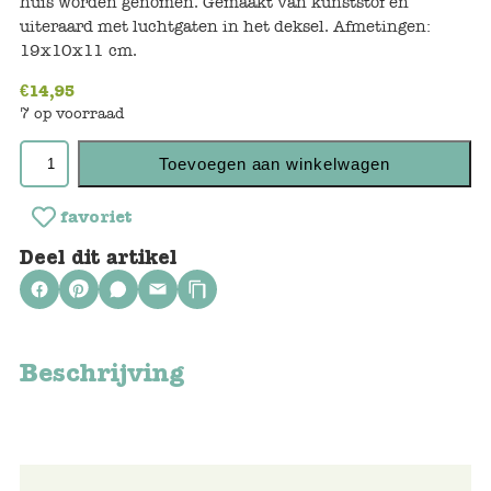
huis worden genomen. Gemaakt van kunststof en
Keuken
uiteraard met luchtgaten in het deksel. Afmetingen:
19x10x11 cm.
Kinderkamer
€
14,95
Slaapkamer
7 op voorraad
Outdoor
Toevoegen aan winkelwagen
Woonkamer
favoriet
Deel dit artikel
Poppen
Gezelschapsspelletjes en puzzels
Beschrijving
Buiten speelgoed
Bad/Strand
Onderweg