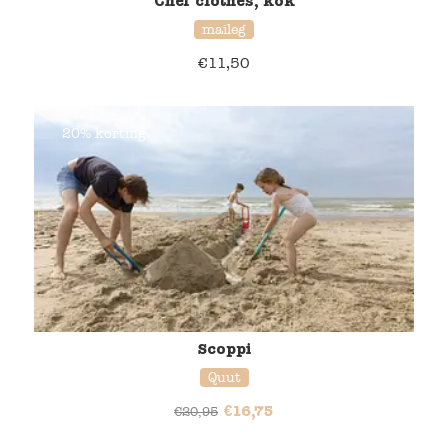
Chef clothes, kok
maileg
€
11,50
20% korting
Scoppi
Quut
€
16,75
€
20,95