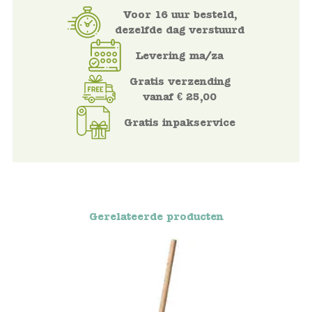
Voor 16 uur besteld,
Voertuigen
dezelfde dag verstuurd
Levering ma/za
Knutselen
Gratis verzending
vanaf € 25,00
Kleding
Gratis inpakservice
Verkleedkleren
Tassen
Petten & Zonnebrillen
Gerelateerde producten
Sieraden en accessoires
Merken