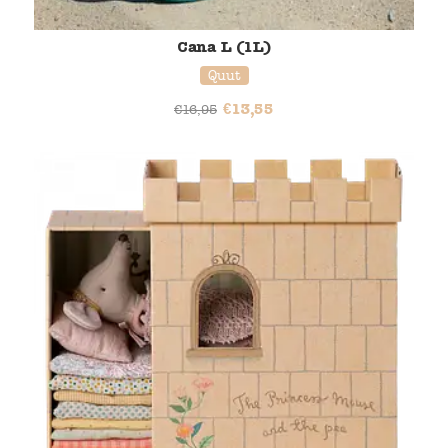
Cana L (1L)
Quut
€
13,55
€
16,95