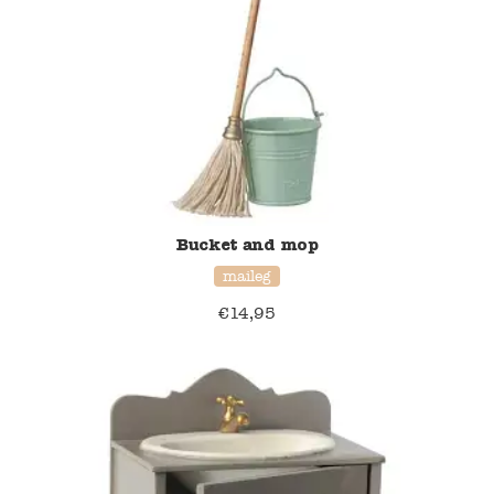
Blockwallah
Green Toys
Djeco
Hey Clay
Jabadabado
Bucket and mop
maileg
Janod
€
14,95
Koh-I-Noor
Lyra
Maileg
Mushie