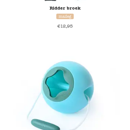
Ridder broek
maileg
€
12,95
20% korting