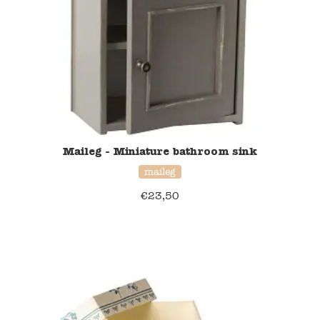
Namaki
Maileg
Terra Kids
Souza!
Maileg - Miniature bathroom sink
Tikiri
maileg
€
23,50
Stockmar
Quut
Uitverkoop
service