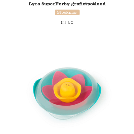
Lyra SuperFerby grafietpotlood
Stockmar
€
1,50
37% korting