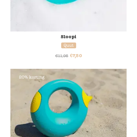
Sloopi
Quut
€
7,50
€
11,95
20% korting