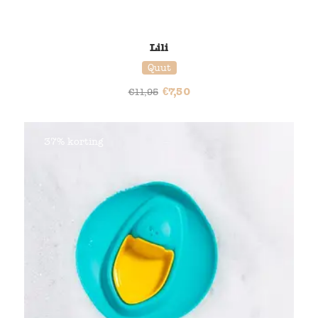
Lili
Quut
€
7,50
€
11,95
37% korting