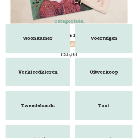
Categorieën
Marbushka - The Lost Necklace
Woonkamer
Voertuigen
Marbushka
€
25,95
Verkleedkleren
Uitverkoop
Tweedehands
Toot