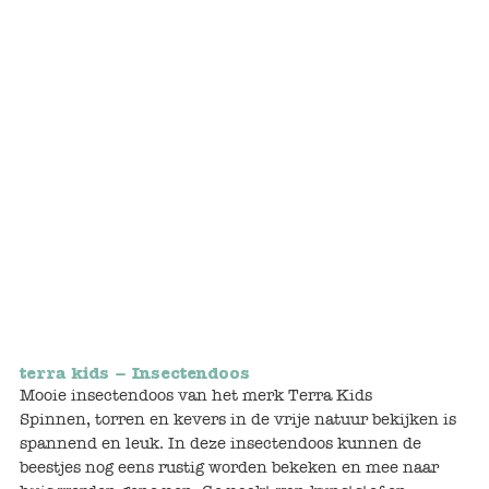
Bunnies
Muisjes
Baby
Little brother & sister
Big brother & sister
Mum & Dad
Poppenhuis en accessoires
terra kids – Insectendoos
Mooie insectendoos van het merk Terra Kids
Huizen en bonusrooms
Spinnen, torren en kevers in de vrije natuur bekijken is
spannend en leuk. In deze insectendoos kunnen de
Badkamer
beestjes nog eens rustig worden bekeken en mee naar