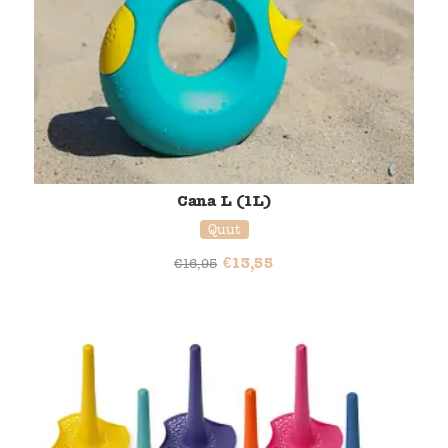
Cana L (1L)
Quut
€
13,55
€
16,95
20% korting