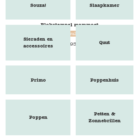
Souza!
Slaapkamer
Blokstempel mammoet
Blockwallah
Sieraden en
Quut
€
9,95
accessoires
Primo
Poppenhuis
Petten &
Poppen
Zonnebrillen