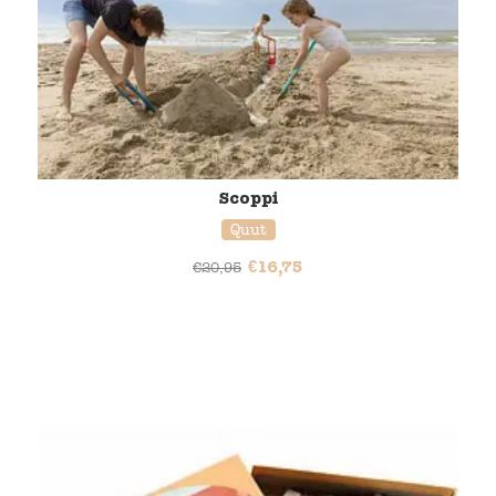
Scoppi
Quut
€
16,75
€
20,95