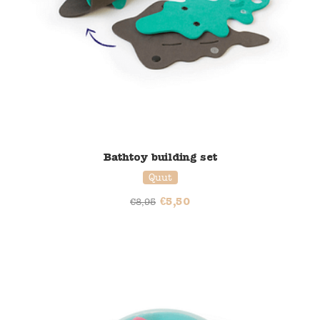
Bathtoy building set
Quut
€
5,50
€
8,95
37% korting