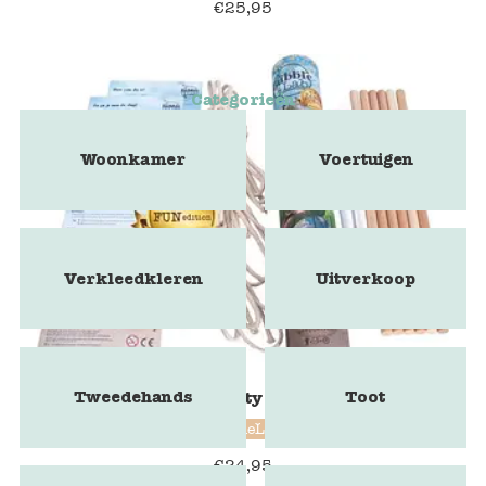
€
25,95
Categorieën
Woonkamer
Voertuigen
Verkleedkleren
Uitverkoop
Tweedehands
Toot
BubbleLab Party Fun edition
BubbleLab
€
24,95