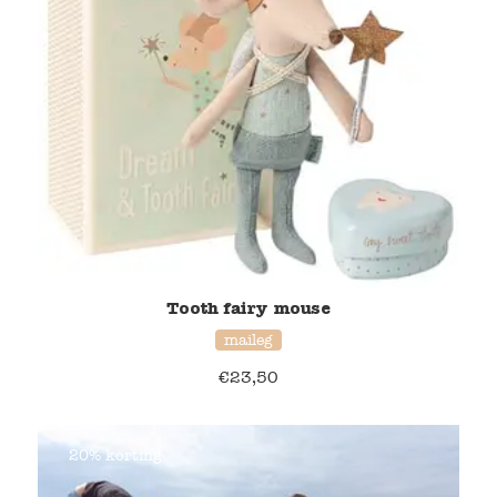
Tooth fairy mouse
maileg
€
23,50
20% korting