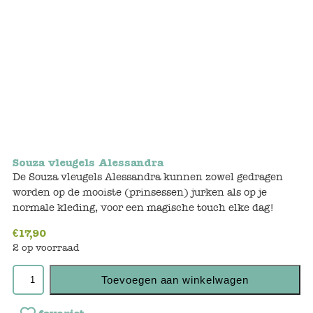
Bunnies
Muisjes
Baby
Little brother & sister
Big brother & sister
Souza vleugels Alessandra
De Souza vleugels Alessandra kunnen zowel gedragen
Mum & Dad
worden op de mooiste (prinsessen) jurken als op je
normale kleding, voor een magische touch elke dag!
Poppenhuis en accessoires
€
17,90
2 op voorraad
Huizen en bonusrooms
Toevoegen aan winkelwagen
Badkamer