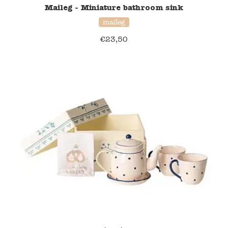
Maileg - Miniature bathroom sink
Namaki
maileg
€
23,50
Maileg
Terra Kids
Souza!
Tikiri
Stockmar
Quut
Uitverkoop
service