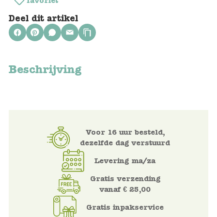
favoriet
Keuken
Deel dit artikel
Kinderkamer
Slaapkamer
Beschrijving
Outdoor
Woonkamer
Poppen
Voor 16 uur besteld,
Gezelschapsspelletjes en puzzels
dezelfde dag verstuurd
Levering ma/za
Buiten speelgoed
Gratis verzending
Bad/Strand
vanaf € 25,00
Gratis inpakservice
Onderweg