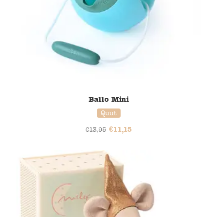
Ballo Mini
Quut
€
11,15
€
13,95