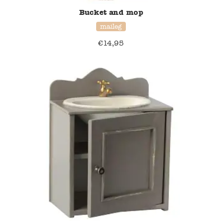
Blockwallah
Bucket and mop
maileg
Green Toys
€
14,95
Djeco
Hey Clay
Jabadabado
Janod
Koh-I-Noor
Lyra
Maileg
Mushie