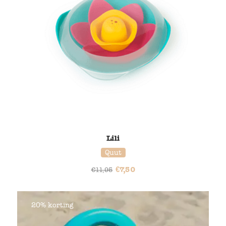
Lili
Quut
€
7,50
€
11,95
20% korting