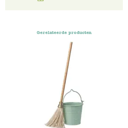
Voertuigen
Knutselen
Gerelateerde producten
Kleding
Verkleedkleren
Tassen
Petten & Zonnebrillen
Sieraden en accessoires
Merken