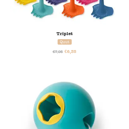
Triplet
Quut
€
6,35
€
7,95
20% korting