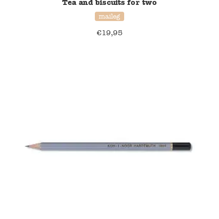
Tea and biscuits for two
maileg
Verzending en bezorging
€
19,95
Over ons
Contact