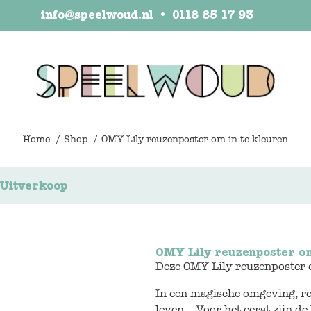
info@speelwoud.nl
•
0118 85 17 93
Home
Shop
OMY Lily reuzenposter om in te kleuren
Uitverkoop
OMY Lily reuzenposter om
Deze OMY Lily reuzenposter o
In een magische omgeving, re
leven… Voor het eerst zijn de