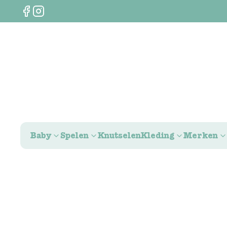
Baby
Spelen
Knutselen
Kleding
Merken
0
€
0,00