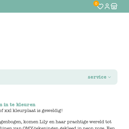
0
service
 in te kleuren
f xxl kleurplaat is geweldig!
genbogen, komen Lily en haar prachtige wereld tot
 lijnen van OMY-tekeningen gekleed in neon roze. Een