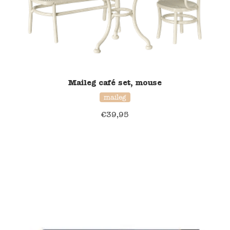
Verzending en bezorging
Over ons
Contact
Maileg café set, mouse
maileg
€
39,95