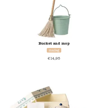
Blockwallah
Green Toys
Djeco
Hey Clay
Bucket and mop
Jabadabado
maileg
€
14,95
Janod
Koh-I-Noor
Lyra
Maileg
Mushie