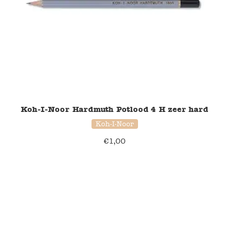
Koh-I-Noor Hardmuth Potlood 4 H zeer hard
Koh-I-Noor
€
1,00