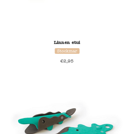
Linnen etui
Stockmar
€
2,95
39% korting