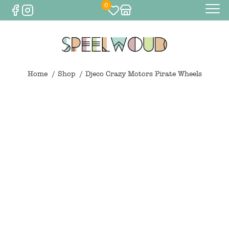
0
Baby
Eten & drinken
Home
Shop
Djeco Crazy Motors Pirate Wheels
Bijtspeelgoed
Spelen
0
€
0,00
Knuffels
Spelen
Houten speelgoed
Maileg