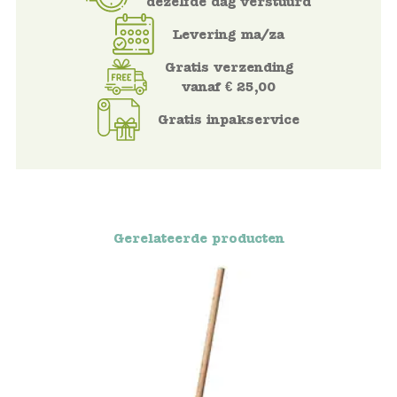
dezelfde dag verstuurd
Voertuigen
Levering ma/za
Gratis verzending
Knutselen
vanaf € 25,00
Gratis inpakservice
Kleding
Verkleedkleren
Tassen
Gerelateerde producten
Petten & Zonnebrillen
Sieraden en accessoires
Merken