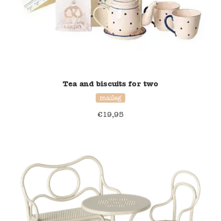
Namaki
Maileg
Terra Kids
Tea and biscuits for two
Souza!
maileg
€
19,95
Tikiri
Stockmar
Quut
Uitverkoop
service