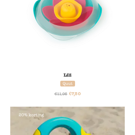
Lili
Quut
€
7,50
€
11,95
20% korting