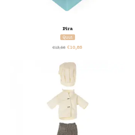
Pira
Quut
€
10,85
€
13,56