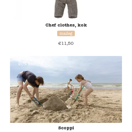
Chef clothes, kok
maileg
€
11,50
20% korting
Scoppi