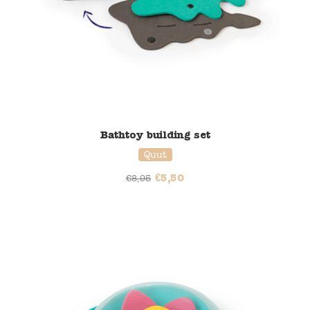
Bathtoy building set
Quut
€
5,50
€
8,95
37% korting