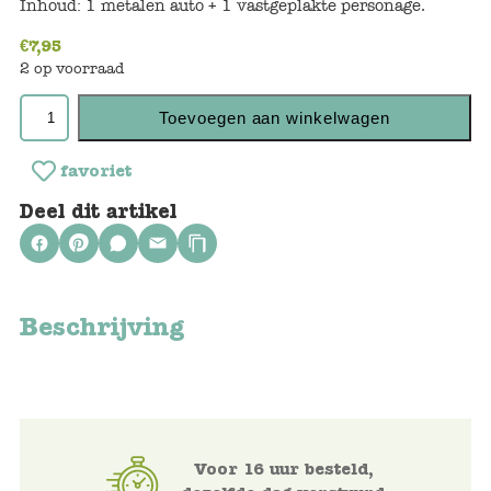
Inhoud: 1 metalen auto + 1 vastgeplakte personage.
Keuken
€
7,95
Kinderkamer
2 op voorraad
Slaapkamer
Toevoegen aan winkelwagen
Outdoor
favoriet
Woonkamer
Deel dit artikel
Poppen
Gezelschapsspelletjes en puzzels
Beschrijving
Buiten speelgoed
Bad/Strand
Voor 16 uur besteld,
Onderweg