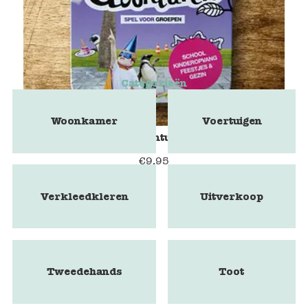
Categorieën
Woonkamer
Voertuigen
Spel Het kleine avontuur voor groepen
€
9,95
Verkleedkleren
Uitverkoop
Tweedehands
Toot