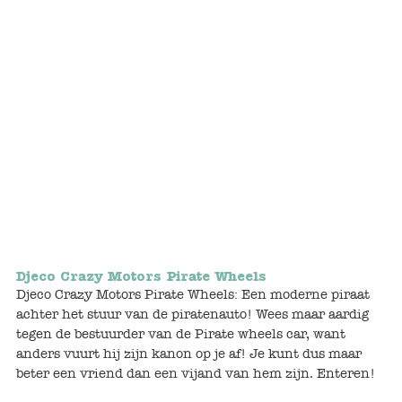
Bunnies
Muisjes
Baby
Little brother & sister
Big brother & sister
Mum & Dad
Djeco Crazy Motors Pirate Wheels
Poppenhuis en accessoires
Djeco Crazy Motors Pirate Wheels: Een moderne piraat
achter het stuur van de piratenauto! Wees maar aardig
Huizen en bonusrooms
tegen de bestuurder van de Pirate wheels car, want
anders vuurt hij zijn kanon op je af! Je kunt dus maar
Badkamer
beter een vriend dan een vijand van hem zijn. Enteren!