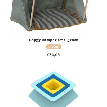
Happy camper tent, groen
maileg
€
39,95
20% korting