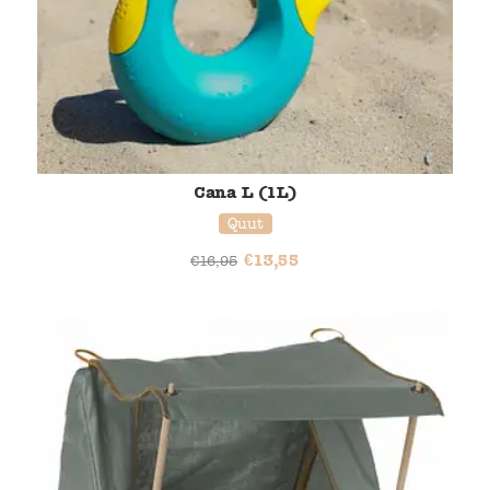
Cana L (1L)
Quut
€
13,55
€
16,95