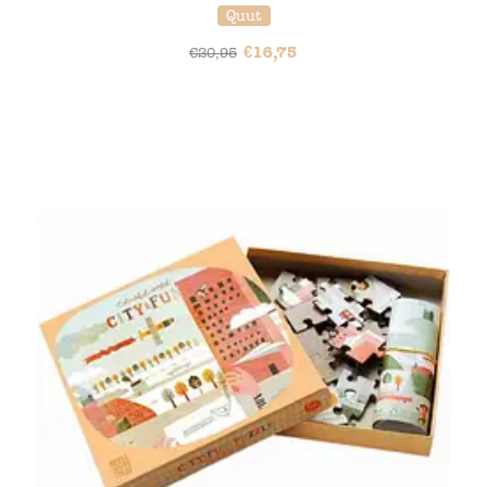
Quut
€
16,75
€
20,95