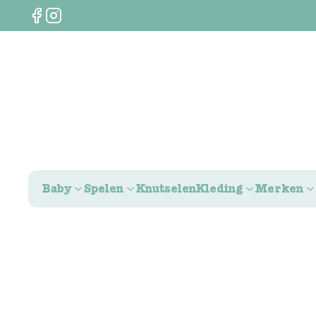
Baby
Spelen
Knutselen
Kleding
Merken
0
€
0,00