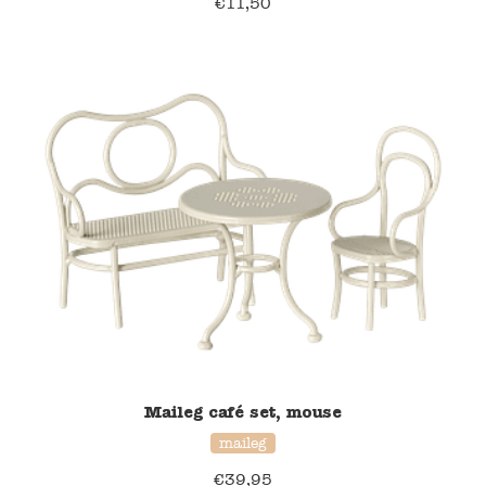
€
11,50
Verzending en bezorging
Over ons
Contact
Maileg café set, mouse
maileg
€
39,95