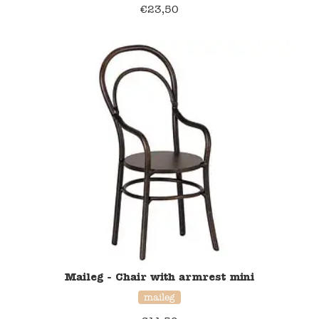
€
23,50
Namaki
Maileg
Terra Kids
Souza!
Tikiri
Stockmar
Quut
Maileg - Chair with armrest mini
Uitverkoop
maileg
service