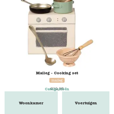
Maileg - Cooking set
maileg
€
19,95
Categorieën
Woonkamer
Voertuigen