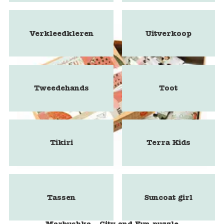
Verkleedkleren
Uitverkoop
Tweedehands
Toot
Tikiri
Terra Kids
Tassen
Suncoat girl
Marbushka - City and Fun puzzle