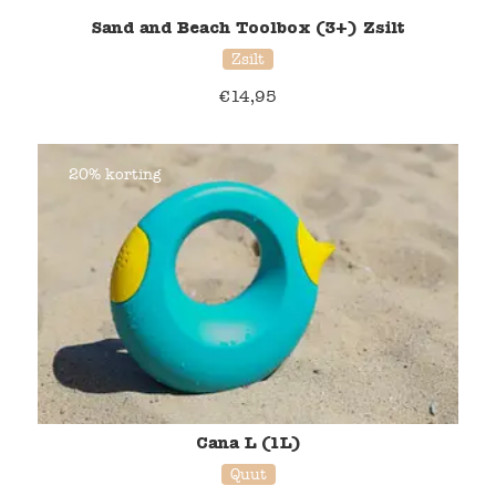
Sand and Beach Toolbox (3+) Zsilt
Zsilt
€
14,95
20% korting
Cana L (1L)
Quut