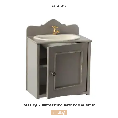
Blockwallah
€
14,95
Green Toys
Djeco
Hey Clay
Jabadabado
Janod
Koh-I-Noor
Lyra
Maileg
Maileg - Miniature bathroom sink
maileg
Mushie