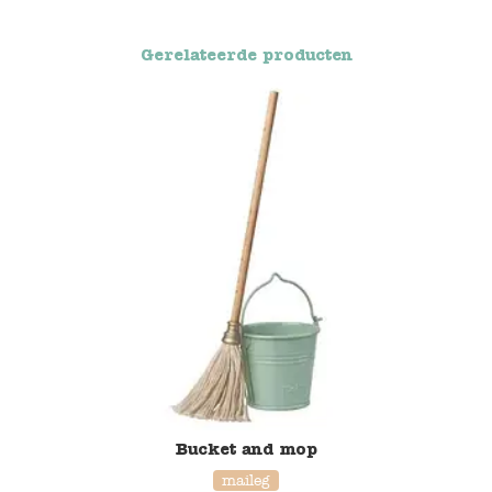
Voertuigen
Gerelateerde producten
Knutselen
Kleding
Verkleedkleren
Tassen
Petten & Zonnebrillen
Sieraden en accessoires
Merken
Bucket and mop
maileg