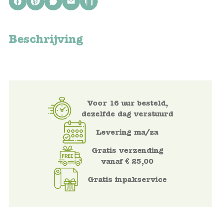
Keuken
Kinderkamer
Beschrijving
Slaapkamer
Outdoor
Woonkamer
Voor 16 uur besteld,
dezelfde dag verstuurd
Poppen
Levering ma/za
Gezelschapsspelletjes en puzzels
Gratis verzending
vanaf € 25,00
Buiten speelgoed
Gratis inpakservice
Bad/Strand
Onderweg