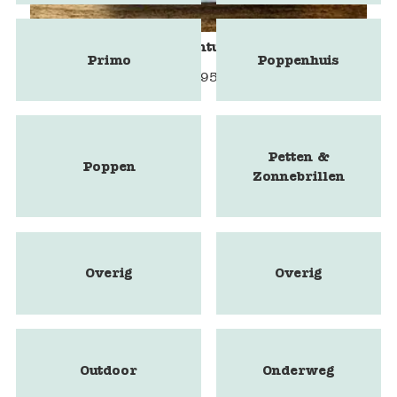
Spel Het kleine avontuur voor groepen
Primo
Poppenhuis
€
9,95
Petten &
Poppen
Zonnebrillen
Overig
Overig
Outdoor
Onderweg