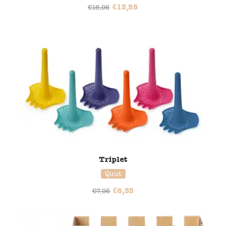
€
13,55
€
16,95
20% korting
Triplet
Quut
€
6,35
€
7,95