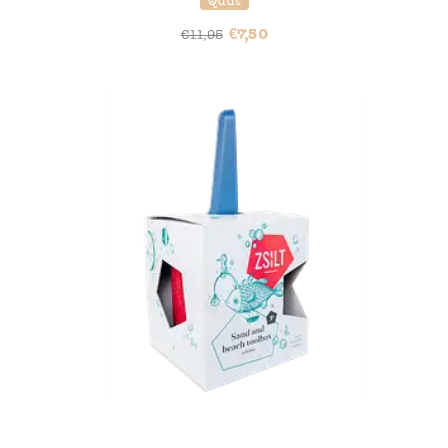
Quut
€
7,50
€
11,95