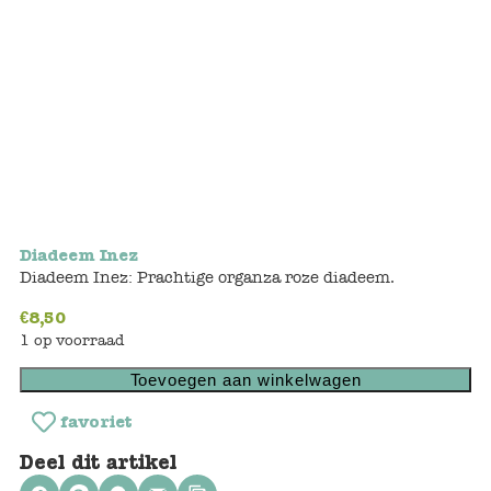
Bunnies
Muisjes
Baby
Little brother & sister
Big brother & sister
Diadeem Inez
Diadeem Inez: Prachtige organza roze diadeem.
Mum & Dad
€
8,50
1 op voorraad
Poppenhuis en accessoires
Toevoegen aan winkelwagen
Huizen en bonusrooms
favoriet
Badkamer
Deel dit artikel