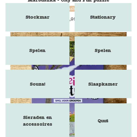
Marbushka
Stockmar
Stationary
€
15,95
Spelen
Spelen
Souza!
Slaapkamer
Sieraden en
Quut
accessoires