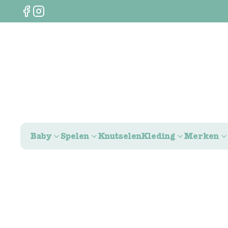
Baby
Spelen
Knutselen
Kleding
Merken
0
€
0,00