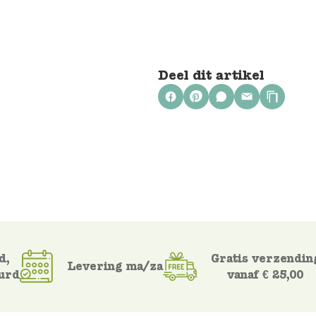
Deel dit artikel
d,
Gratis verzendin
Levering ma/za
urd
vanaf € 25,00