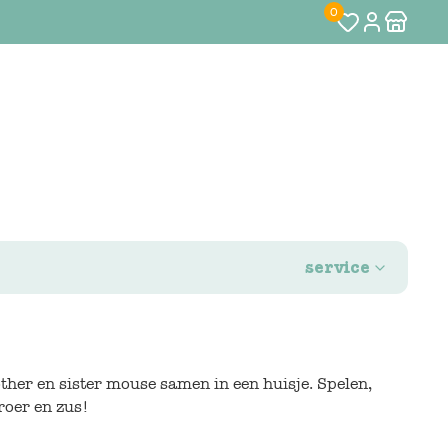
0
service
other en sister mouse samen in een huisje. Spelen,
roer en zus!