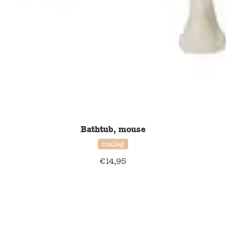
Bathtub, mouse
maileg
€
14,95