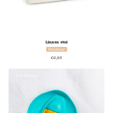
Linnen etui
Stockmar
€
2,95
37% korting