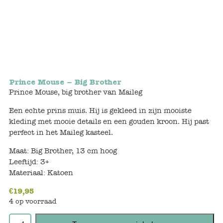
Bunnies
Muisjes
Baby
Prince Mouse – Big Brother
Little brother & sister
Prince Mouse, big brother van Maileg
Big brother & sister
Een echte prins muis. Hij is gekleed in zijn mooiste
kleding met mooie details en een gouden kroon. Hij past
Mum & Dad
perfect in het Maileg kasteel.
Maat: Big Brother, 13 cm hoog
Poppenhuis en accessoires
Leeftijd: 3+
Materiaal: Katoen
Huizen en bonusrooms
€
19,95
4 op voorraad
Badkamer