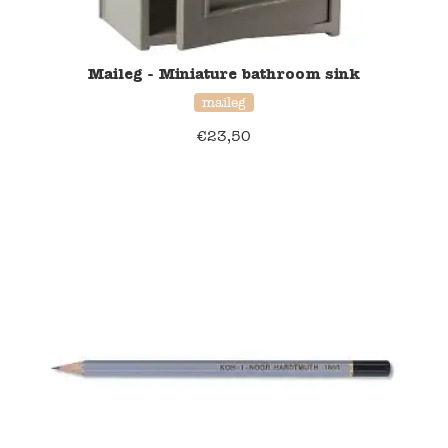
Blockwallah
Green Toys
Maileg - Miniature bathroom sink
maileg
Djeco
€
23,50
Hey Clay
Jabadabado
Janod
Koh-I-Noor
Lyra
Maileg
Mushie