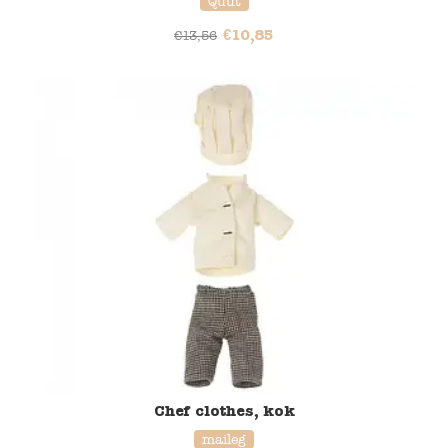
Quut
€
10,85
€
13,56
Chef clothes, kok
maileg