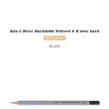
Namaki
Maileg
Koh-I-Noor Hardmuth Potlood 4 H zeer hard
Terra Kids
Koh-I-Noor
Souza!
€
1,00
Tikiri
Stockmar
Quut
Uitverkoop
service