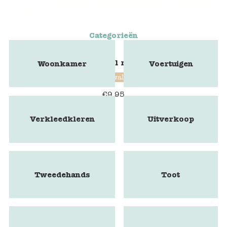
Categorieën
Blokstempel mammoet
Woonkamer
Voertuigen
Blockwallah
€
9,95
Verkleedkleren
Uitverkoop
Tweedehands
Toot