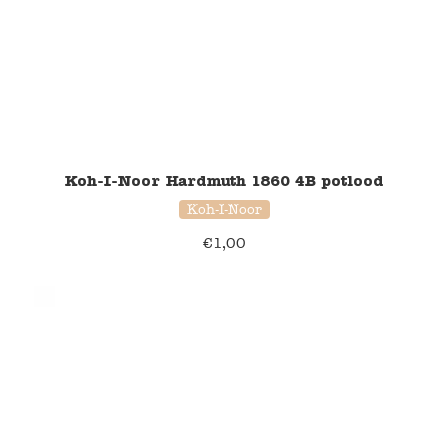
Verzending en bezorging
Over ons
Contact
Koh-I-Noor Hardmuth 1860 4B potlood
Koh-I-Noor
€
1,00