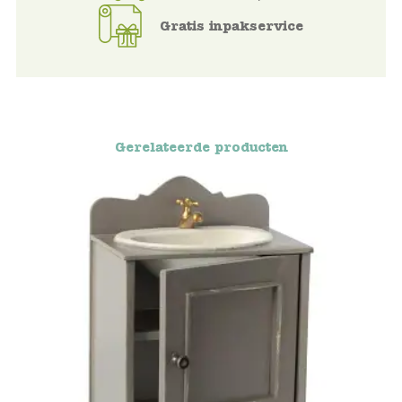
Gratis inpakservice
Voertuigen
Knutselen
Kleding
Gerelateerde producten
Verkleedkleren
Tassen
Petten & Zonnebrillen
Sieraden en accessoires
Merken