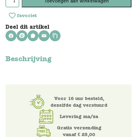
Toevoegen aan winkelwagen
Keuken
favoriet
Kinderkamer
Deel dit artikel
Slaapkamer
Outdoor
Woonkamer
Beschrijving
Poppen
Gezelschapsspelletjes en puzzels
Voor 16 uur besteld,
Buiten speelgoed
dezelfde dag verstuurd
Levering ma/za
Bad/Strand
Gratis verzending
Onderweg
vanaf € 25,00