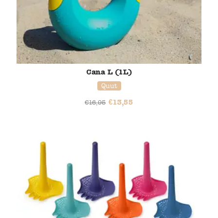
Cana L (1L)
Quut
€
13,55
€
16,95
20% korting