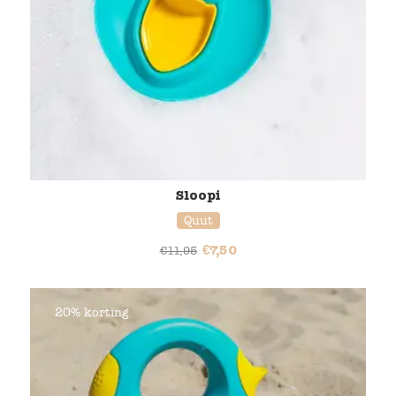
Sloopi
Quut
€
7,50
€
11,95
20% korting