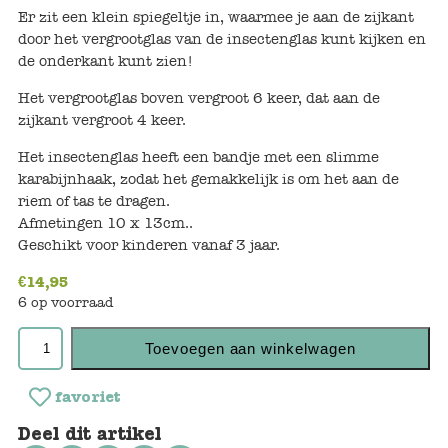
Keuken
Er zit een klein spiegeltje in, waarmee je aan de zijkant
door het vergrootglas van de insectenglas kunt kijken en
Kinderkamer
de onderkant kunt zien!
Slaapkamer
Het vergrootglas boven vergroot 6 keer, dat aan de
zijkant vergroot 4 keer.
Outdoor
Het insectenglas heeft een bandje met een slimme
karabijnhaak, zodat het gemakkelijk is om het aan de
Woonkamer
riem of tas te dragen.
Afmetingen 10 x 13cm..
Poppen
Geschikt voor kinderen vanaf 3 jaar.
€
14,95
Gezelschapsspelletjes en puzzels
6 op voorraad
Buiten speelgoed
Toevoegen aan winkelwagen
Bad/Strand
favoriet
Deel dit artikel
Onderweg