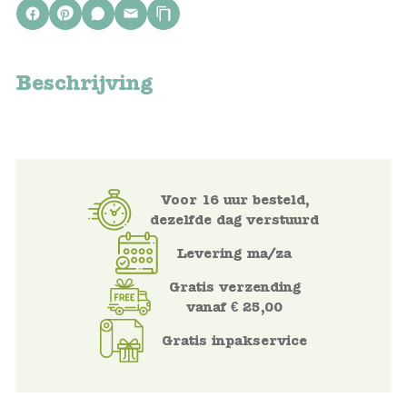
Voertuigen
Beschrijving
Knutselen
Kleding
Verkleedkleren
Voor 16 uur besteld,
dezelfde dag verstuurd
Tassen
Levering ma/za
Petten & Zonnebrillen
Gratis verzending
vanaf € 25,00
Sieraden en accessoires
Gratis inpakservice
Merken