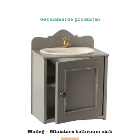
Blockwallah
Green Toys
Gerelateerde producten
Djeco
Hey Clay
Jabadabado
Janod
Koh-I-Noor
Lyra
Maileg
Maileg - Miniature bathroom sink
Mushie