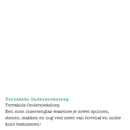
Bunnies
Muisjes
Baby
Little brother & sister
Big brother & sister
Mum & Dad
Poppenhuis en accessoires
Terrakids Onderzoeksloep
Terrakids Onderzoeksloep
Huizen en bonusrooms
Een mooi insectenglas waarmee je zowel spinnen,
stenen, slakken en nog veel meer van bovenaf en onder
Badkamer
kunt bestuderen!