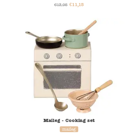
€
11,15
€
13,95
Maileg - Cooking set
maileg