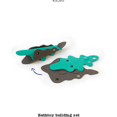
€
2,95
39% korting
Bathtoy building set