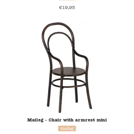
€
19,95
Verzending en bezorging
Over ons
Contact
Maileg - Chair with armrest mini
maileg