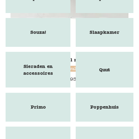
Souza!
Slaapkamer
Blokstempel mammoet
Sieraden en
Blockwallah
Quut
accessoires
€
9,95
Primo
Poppenhuis