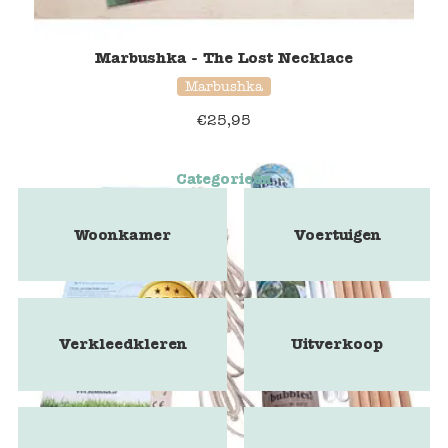
Marbushka - The Lost Necklace
Marbushka
€
25,95
Categorieën
Woonkamer
Voertuigen
Verkleedkleren
Uitverkoop