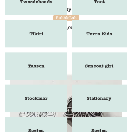
Tweedehands
Toot
BubbleLab Party Fun edition
BubbleLab
€
24,95
Tikiri
Terra Kids
Tassen
Suncoat girl
Stockmar
Stationary
Spelen
Spelen