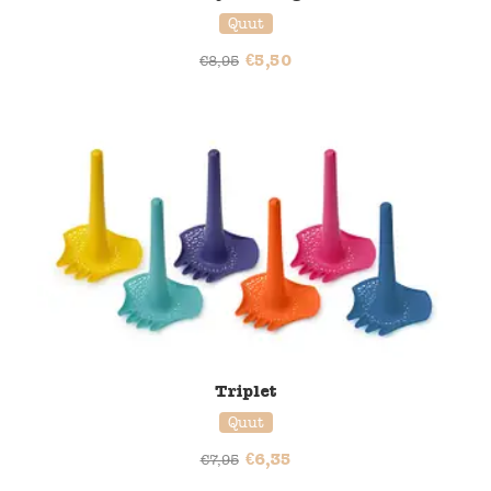
Quut
€
5,50
€
8,95
20% korting
Triplet
Quut
€
6,35
€
7,95