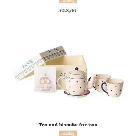
maileg
€
23,50
Namaki
Maileg
Terra Kids
Souza!
Tikiri
Stockmar
Quut
Uitverkoop
Tea and biscuits for two
service
maileg