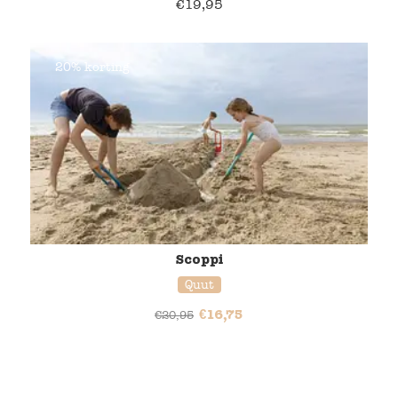
€
19,95
20% korting
Scoppi
Quut
€
16,75
€
20,95