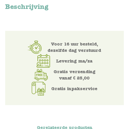
Beschrijving
Voertuigen
Knutselen
Kleding
Voor 16 uur besteld,
dezelfde dag verstuurd
Verkleedkleren
Levering ma/za
Gratis verzending
Tassen
vanaf € 25,00
Petten & Zonnebrillen
Gratis inpakservice
Sieraden en accessoires
Merken
Gerelateerde producten