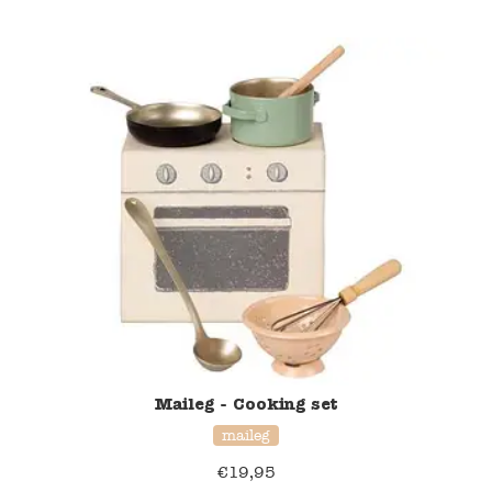
Maileg - Cooking set
maileg
€
19,95