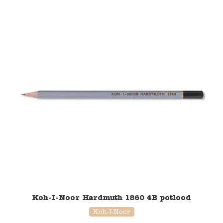
Verzending en bezorging
Over ons
Contact
Koh-I-Noor Hardmuth 1860 4B potlood
Koh-I-Noor