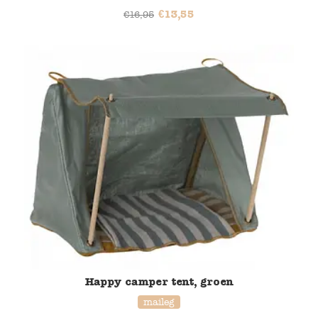
€
13,55
€
16,95
Happy camper tent, groen
maileg