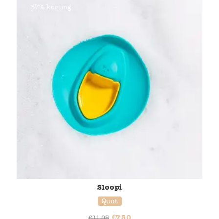
37% korting
Sloopi
Quut
€
7,50
€
11,95