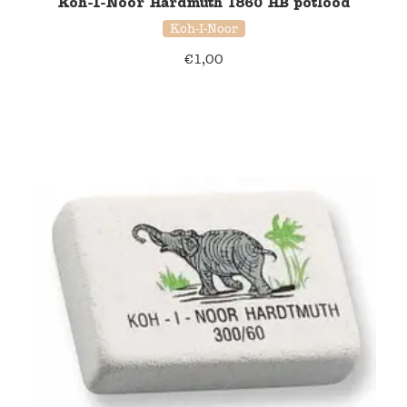
Koh-I-Noor Hardmuth 1860 HB potlood
Koh-I-Noor
€
1,00