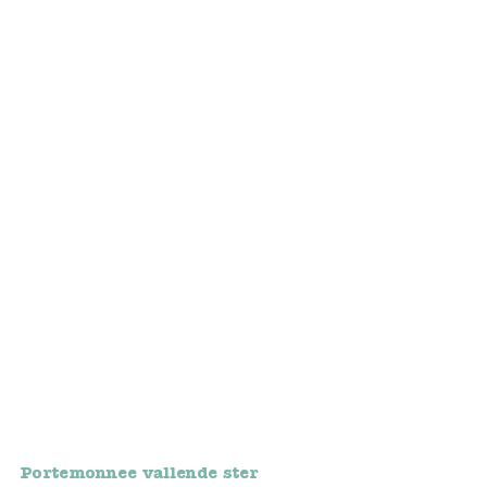
Bunnies
Muisjes
Baby
Little brother & sister
Big brother & sister
Mum & Dad
Poppenhuis en accessoires
Huizen en bonusrooms
Badkamer
Portemonnee vallende ster