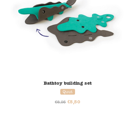
Bathtoy building set
Quut
€
5,50
€
8,95
37% korting