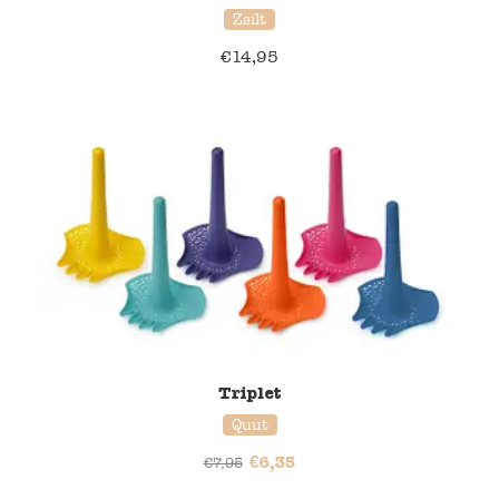
Zsilt
€
14,95
20% korting
Triplet
Quut
€
6,35
€
7,95