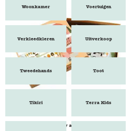
Woonkamer
Voertuigen
Verkleedkleren
Uitverkoop
Tweedehands
Toot
Tikiri
Terra Kids
Marbushka - City and Fun puzzle