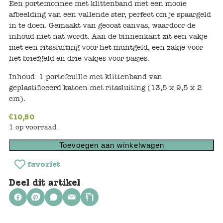
Een portemonnee met klittenband met een mooie
Keuken
afbeelding van een vallende ster, perfect om je spaargeld
in te doen. Gemaakt van gecoat canvas, waardoor de
Kinderkamer
inhoud niet nat wordt. Aan de binnenkant zit een vakje
met een ritssluiting voor het muntgeld, een zakje voor
Slaapkamer
het briefgeld en drie vakjes voor pasjes.
Outdoor
Inhoud: 1 portefeuille met klittenband van
geplastificeerd katoen met ritssluiting (13,5 x 9,5 x 2
Woonkamer
cm).
€
10,50
Poppen
1 op voorraad
Toevoegen aan winkelwagen
Gezelschapsspelletjes en puzzels
favoriet
Buiten speelgoed
Deel dit artikel
Bad/Strand
Onderweg