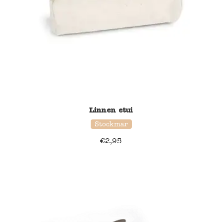
Linnen etui
Stockmar
€
2,95
39% korting