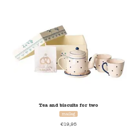
Namaki
Maileg
Terra Kids
Souza!
Tikiri
Stockmar
Quut
Tea and biscuits for two
maileg
Uitverkoop
€
19,95
service