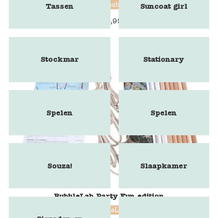
Marbushka
Tassen
Suncoat girl
€
15,95
Stockmar
Stationary
Spelen
Spelen
Souza!
Slaapkamer
BubbleLab Party Fun edition
BubbleLab