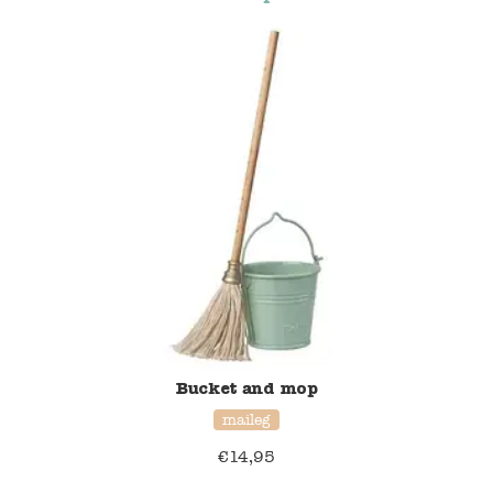
Blockwallah
Green Toys
Djeco
Hey Clay
Jabadabado
Janod
Koh-I-Noor
Lyra
Bucket and mop
maileg
Maileg
€
14,95
Mushie