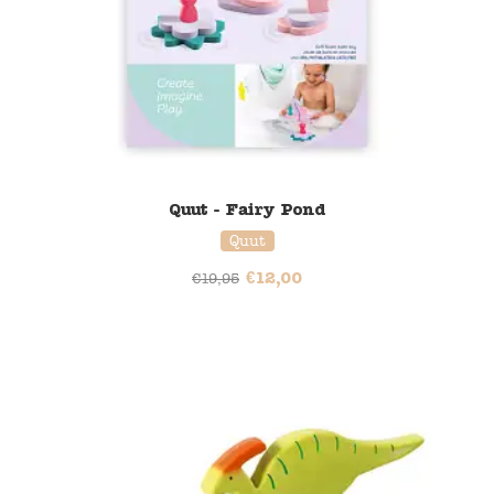
Quut - Fairy Pond
Quut
€
12,00
€
19,95