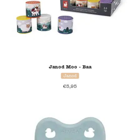
Janod Moo - Baa
Janod
€
5,95
33% korting