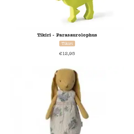
Tikiri - Parasaurolophus
Tikiri
€
12,95