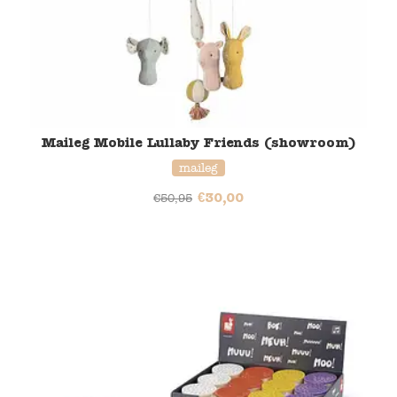
Maileg Mobile Lullaby Friends​​ (showroom)
maileg
€
30,00
€
50,95