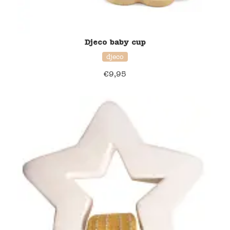
Djeco baby cup
djeco
€
9,95