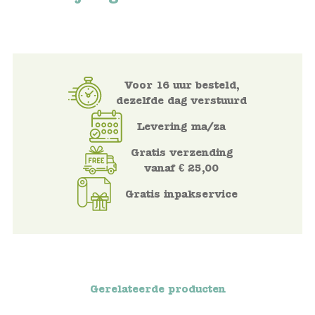
Voertuigen
Knutselen
Voor 16 uur besteld,
dezelfde dag verstuurd
Kleding
Levering ma/za
Verkleedkleren
Gratis verzending
vanaf € 25,00
Tassen
Gratis inpakservice
Petten & Zonnebrillen
Sieraden en accessoires
Merken
Gerelateerde producten