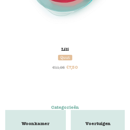
Lili
Quut
€
7,50
€
11,95
Categorieën
Woonkamer
Voertuigen