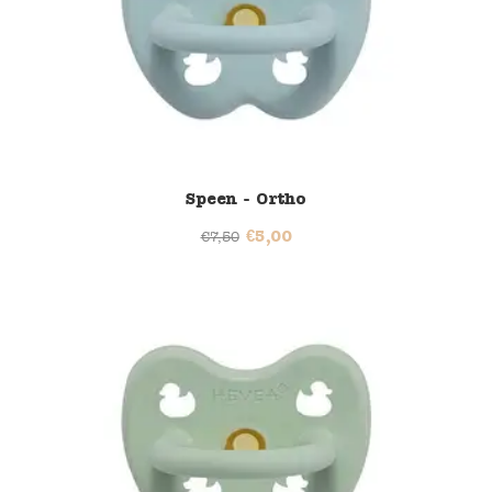
Speen - Ortho
€
5,00
€
7,50
33% korting