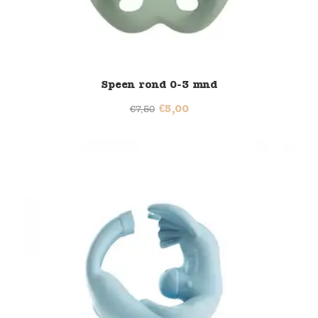
Speen rond 0-3 mnd
€
5,00
€
7,50
46% korting