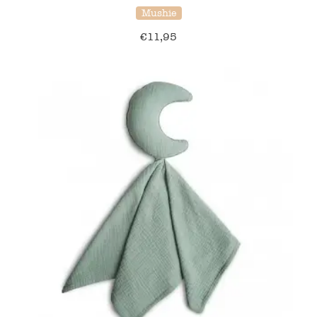
Mushie
Verzending en bezorging
€
11,95
Over ons
Contact