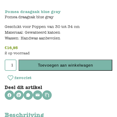
Keuken
Pomea draagzak blue gray
Kinderkamer
Pomea draagzak blue gray
Slaapkamer
Geschikt voor Poppen van 30 tot 34 cm
Materiaal: Gewatteerd katoen
Outdoor
Wassen: Handwas aanbevolen
Woonkamer
€
16,95
2 op voorraad
Poppen
Toevoegen aan winkelwagen
Gezelschapsspelletjes en puzzels
favoriet
Deel dit artikel
Buiten speelgoed
Bad/Strand
Beschrijving
Onderweg