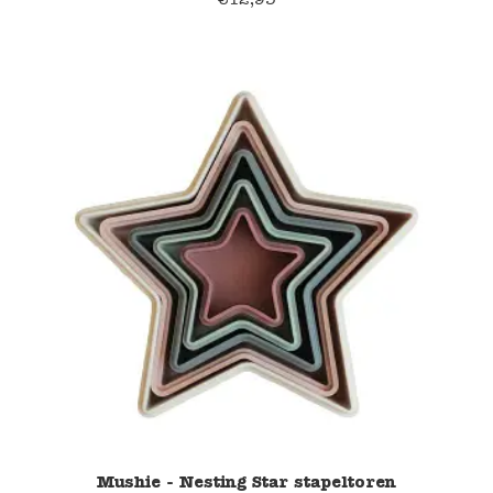
Namaki
Maileg
Terra Kids
Souza!
Tikiri
Stockmar
Quut
Uitverkoop
Mushie - Nesting Star stapeltoren
service