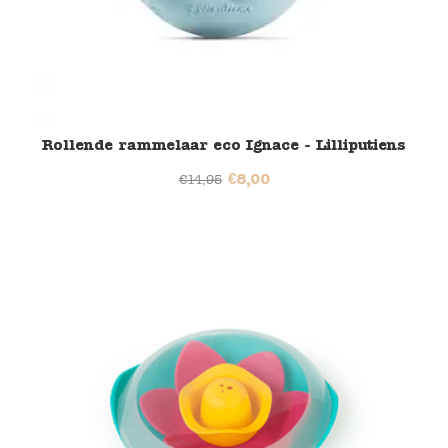
Rollende rammelaar eco Ignace - Lilliputiens
€
8,00
€
14,95
37% korting