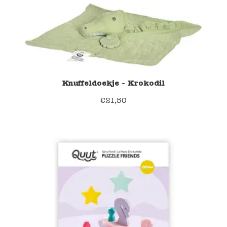
Knuffeldoekje - Krokodil
€
21,50
40% korting