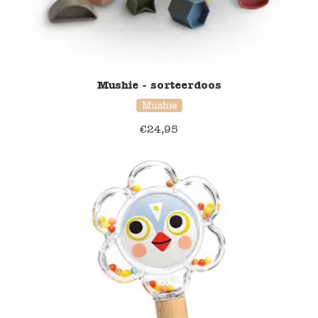
Mushie - sorteerdoos
Mushie
€
24,95