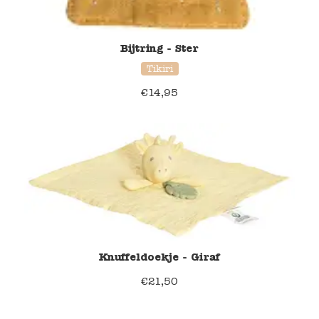
Bijtring - Ster
Tikiri
€
14,95
Knuffeldoekje - Giraf
€
21,50