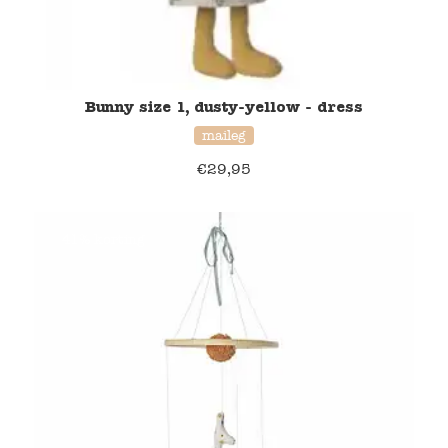
Bunny size 1, dusty-yellow - dress
maileg
€
29,95
41% korting