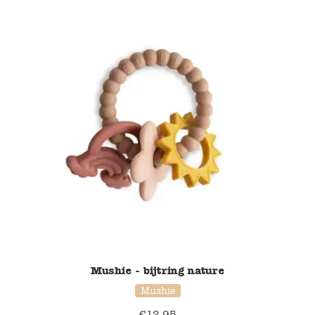
Blockwallah
Green Toys
Djeco
Hey Clay
Jabadabado
Janod
Koh-I-Noor
Lyra
Mushie - bijtring nature
Maileg
Mushie
Mushie
€
12,95