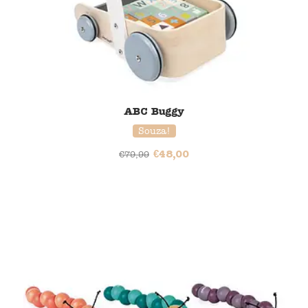
ABC Buggy
Souza!
€
48,00
€
79,99