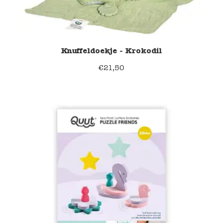
Knuffeldoekje - Krokodil
€
21,50
40% korting