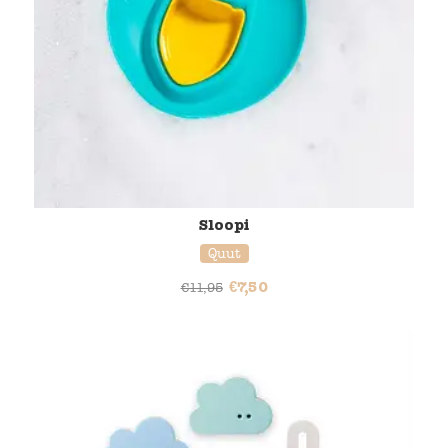
Sloopi
Quut
€
7,50
€
11,95
38% korting