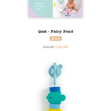
Quut - Fairy Pond
Quut
€
12,00
€
19,95
40% korting