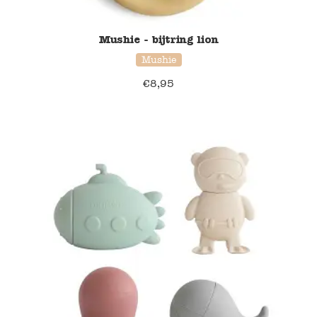
Namaki
Mushie - bijtring lion
Mushie
Maileg
€
8,95
Terra Kids
Souza!
Tikiri
Stockmar
Quut
Uitverkoop
service