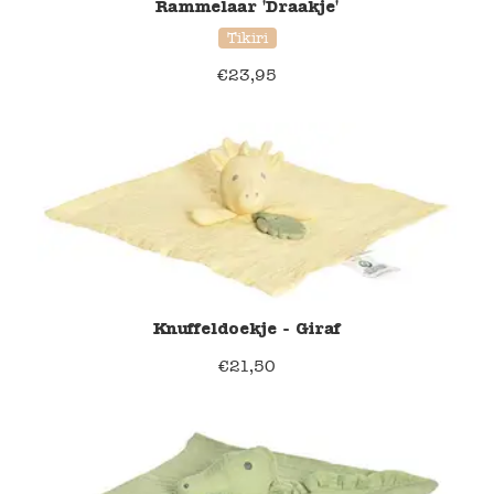
Rammelaar 'Draakje'
Tikiri
€
23,95
Knuffeldoekje - Giraf
€
21,50