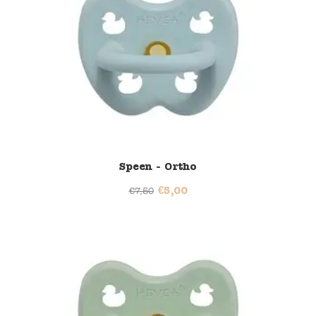
Speen - Ortho
€
5,00
€
7,50
33% korting