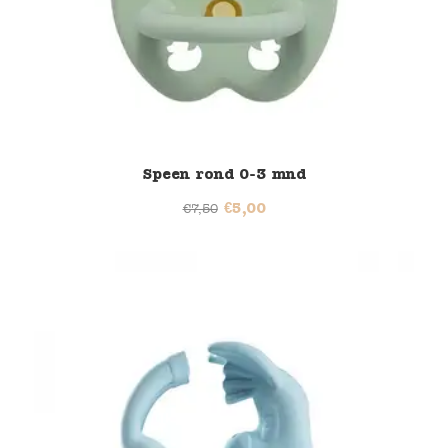
Speen rond 0-3 mnd
€
5,00
€
7,50
46% korting