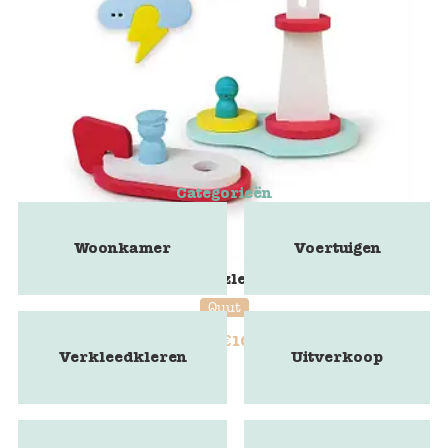
Categorieën
Woonkamer
Voertuigen
Bath Puzzle Large
Quut
€
10,50
€
16,95
Verkleedkleren
Uitverkoop