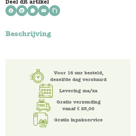
Deel dit artikel
Voertuigen
Knutselen
Beschrijving
Kleding
Verkleedkleren
Voor 16 uur besteld,
Tassen
dezelfde dag verstuurd
Petten & Zonnebrillen
Levering ma/za
Gratis verzending
Sieraden en accessoires
vanaf € 25,00
Gratis inpakservice
Merken