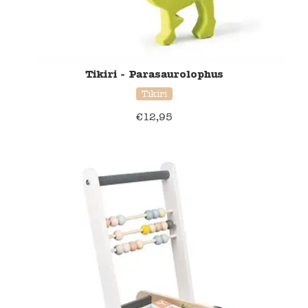
Tikiri - Parasaurolophus
Tikiri
€
12,95
40% korting