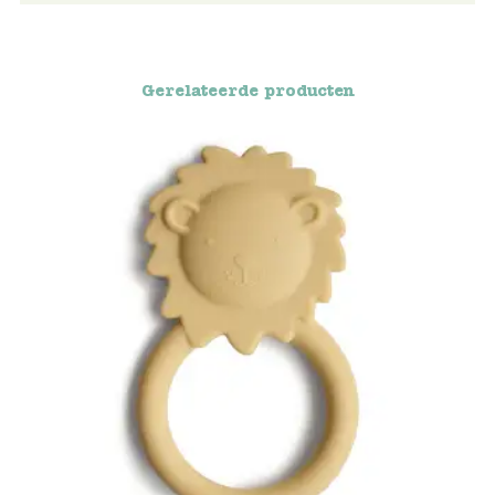
Blockwallah
Green Toys
Gerelateerde producten
Djeco
Hey Clay
Jabadabado
Janod
Koh-I-Noor
Lyra
Maileg
Mushie