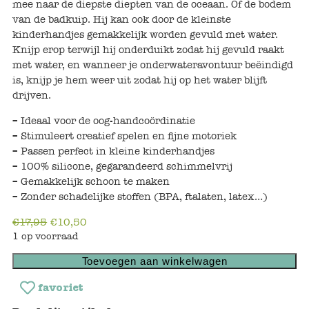
mee naar de diepste diepten van de oceaan. Of de bodem
Keuken
van de badkuip. Hij kan ook door de kleinste
kinderhandjes gemakkelijk worden gevuld met water.
Kinderkamer
Knijp erop terwijl hij onderduikt zodat hij gevuld raakt
met water, en wanneer je onderwateravontuur beëindigd
Slaapkamer
is, knijp je hem weer uit zodat hij op het water blijft
drijven.
Outdoor
– Ideaal voor de oog-handcoördinatie
Woonkamer
– Stimuleert creatief spelen en fijne motoriek
– Passen perfect in kleine kinderhandjes
– 100% silicone, gegarandeerd schimmelvrij
Poppen
– Gemakkelijk schoon te maken
– Zonder schadelijke stoffen (BPA, ftalaten, latex…)
Gezelschapsspelletjes en puzzels
€
17,95
€
10,50
Buiten speelgoed
1 op voorraad
Toevoegen aan winkelwagen
Bad/Strand
favoriet
Onderweg