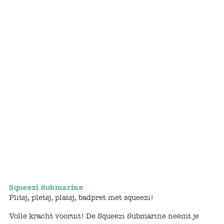
Bunnies
Muisjes
Baby
Little brother & sister
Big brother & sister
Mum & Dad
Poppenhuis en accessoires
Huizen en bonusrooms
Squeezi Submarine
Plitsj, pletsj, platsj, badpret met squeezi!
Badkamer
Volle kracht vooruit! De Squeezi Submarine neemt je