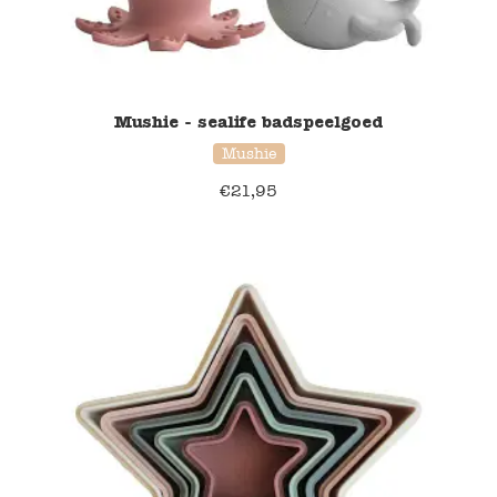
Verzending en bezorging
Over ons
Mushie - sealife badspeelgoed
Mushie
Contact
€
21,95