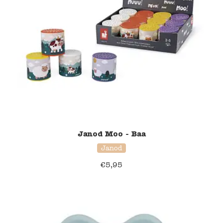
Janod Moo - Baa
Janod
€
5,95
33% korting