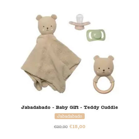
50% korting
Jabadabado - Baby Gift - Teddy Cuddle
Jabadabado
€
15,00
€
29,90