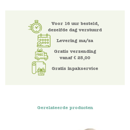
Voertuigen
Voor 16 uur besteld,
Knutselen
dezelfde dag verstuurd
Levering ma/za
Kleding
Gratis verzending
vanaf € 25,00
Verkleedkleren
Gratis inpakservice
Tassen
Petten & Zonnebrillen
Sieraden en accessoires
Gerelateerde producten
Merken