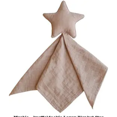
Namaki
Maileg
Terra Kids
Souza!
Tikiri
Stockmar
Quut
Uitverkoop
service