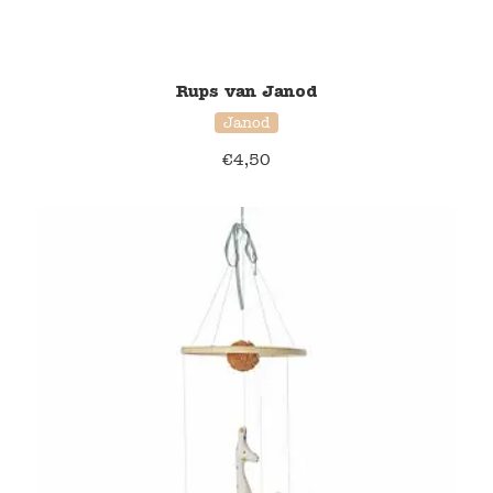
Rups van Janod
Janod
€
4,50
41% korting