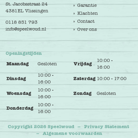
St. Jacobsstraat 24
Garantie
4381EL Vlissingen
Klachten
Contact
0118 851 793
info@speelwoud.nl
Over ons
Openingstijden
10:00 -
Maandag
Gesloten
Vrijdag
16:00
10:00 -
Dinsdag
Zaterdag
10:00 - 17:00
16:00
10:00 -
Woensdag
Zondag
Gesloten
16:00
10:00 -
Donderdag
16:00
Copyright 2026 Speelwoud
–
Privacy Statement
–
Algemene voorwaarden