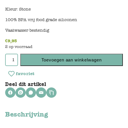
Keuken
Kleur: Stone
Kinderkamer
100% BPA vrij food grade siliconen
Slaapkamer
Vaatwasser bestendig
Outdoor
€
9,95
2 op voorraad
Woonkamer
Toevoegen aan winkelwagen
Poppen
favoriet
Gezelschapsspelletjes en puzzels
Deel dit artikel
Buiten speelgoed
Bad/Strand
Beschrijving
Onderweg