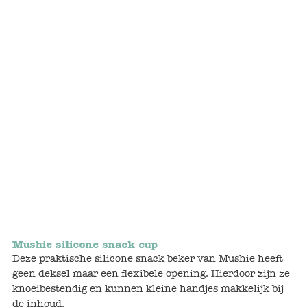
Bunnies
Muisjes
Baby
Little brother & sister
Big brother & sister
Mum & Dad
Poppenhuis en accessoires
Mushie silicone snack cup
Huizen en bonusrooms
Deze praktische silicone snack beker van Mushie heeft
geen deksel maar een flexibele opening. Hierdoor zijn ze
Badkamer
knoeibestendig en kunnen kleine handjes makkelijk bij
de inhoud.