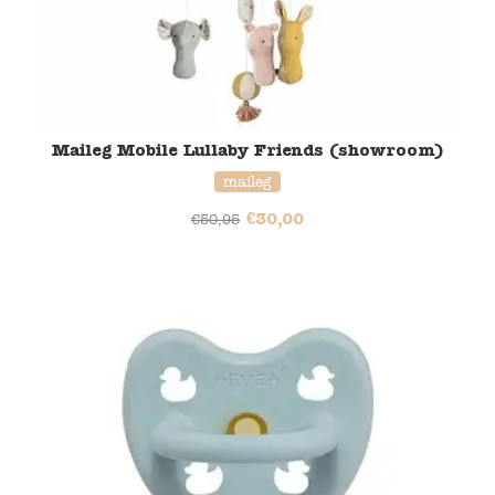
Maileg Mobile Lullaby Friends​​ (showroom)
maileg
€
30,00
€
50,95
33% korting