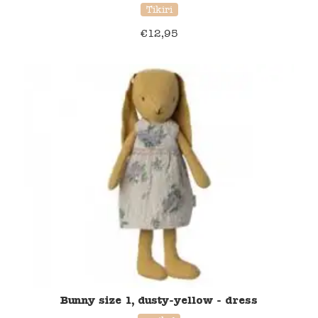
Tikiri
€
12,95
Bunny size 1, dusty-yellow - dress