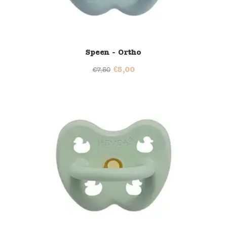
Speen - Ortho
€
5,00
€
7,50
33% korting