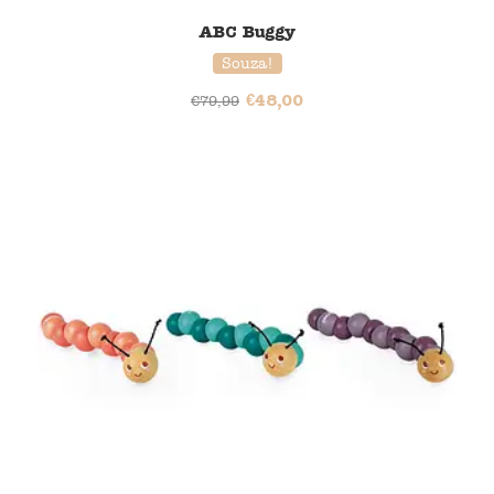
ABC Buggy
Souza!
€
48,00
€
79,99