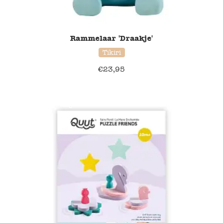
Rammelaar 'Draakje'
Tikiri
€
23,95
40% korting