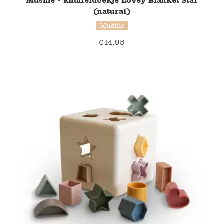
Mushie - knuffeldoekje Lovey Blanket Star
(natural)
Verzending en bezorging
Mushie
€
14,95
Over ons
Contact