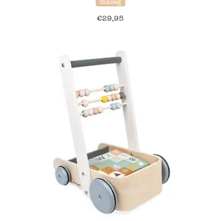
maileg
€
29,95
40% korting