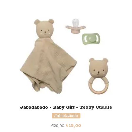
50% korting
Jabadabado - Baby Gift - Teddy Cuddle
Jabadabado
€
15,00
€
29,90