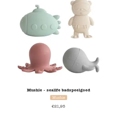
Blockwallah
Green Toys
Djeco
Hey Clay
Jabadabado
Janod
Koh-I-Noor
Mushie - sealife badspeelgoed
Lyra
Mushie
Maileg
€
21,95
Mushie