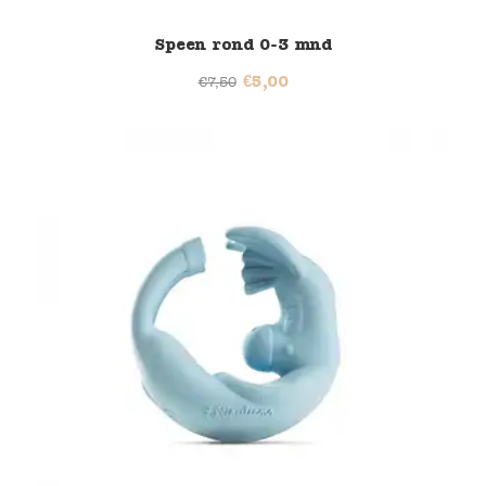
Speen rond 0-3 mnd
€
5,00
€
7,50
46% korting