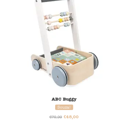
ABC Buggy
Souza!
€
48,00
€
79,99