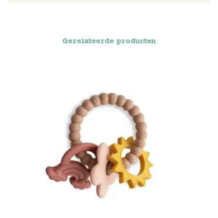
Blockwallah
Green Toys
Gerelateerde producten
Djeco
Hey Clay
Jabadabado
Janod
Koh-I-Noor
Lyra
Maileg
Mushie