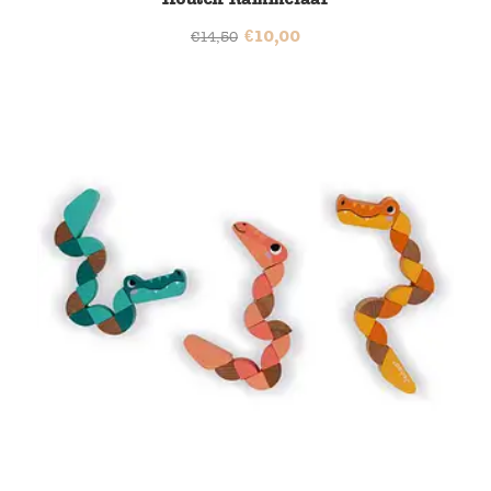
€
10,00
€
14,50