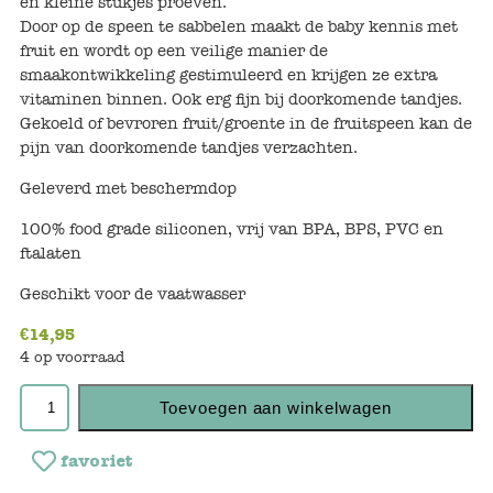
en kleine stukjes proeven.
Keuken
Door op de speen te sabbelen maakt de baby kennis met
fruit en wordt op een veilige manier de
Kinderkamer
smaakontwikkeling gestimuleerd en krijgen ze extra
vitaminen binnen. Ook erg fijn bij doorkomende tandjes.
Slaapkamer
Gekoeld of bevroren fruit/groente in de fruitspeen kan de
pijn van doorkomende tandjes verzachten.
Outdoor
Geleverd met beschermdop
Woonkamer
100% food grade siliconen, vrij van BPA, BPS, PVC en
ftalaten
Poppen
Geschikt voor de vaatwasser
Gezelschapsspelletjes en puzzels
€
14,95
4 op voorraad
Buiten speelgoed
Toevoegen aan winkelwagen
Bad/Strand
favoriet
Onderweg