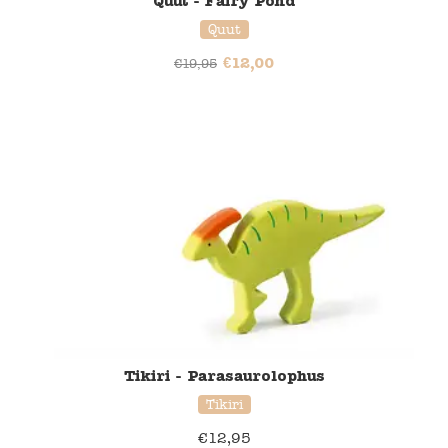
Quut - Fairy Pond
Quut
€
12,00
€
19,95
Tikiri - Parasaurolophus
Tikiri
€
12,95