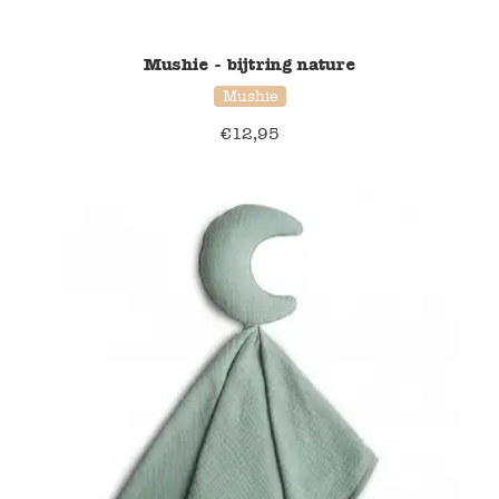
Namaki
Mushie - bijtring nature
Mushie
Maileg
€
12,95
Terra Kids
Souza!
Tikiri
Stockmar
Quut
Uitverkoop
service