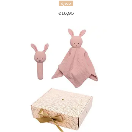
djeco
€
16,95
50% korting