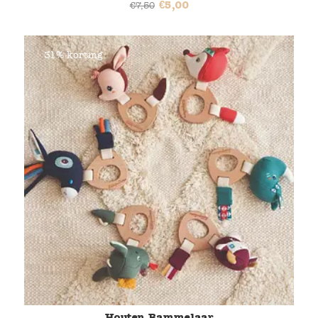
€
5,00
€
7,50
31% korting
Houten Rammelaar