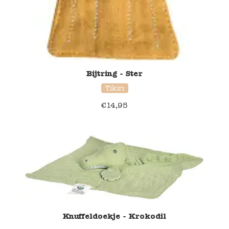
Bijtring - Ster
Tikiri
€
14,95
Knuffeldoekje - Krokodil