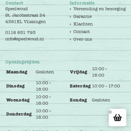
Contact
Informatie
Speelwoud
Verzending en bezorging
St. Jacobsstraat 24
Garantie
4381EL Vlissingen
Klachten
Contact
0118 851 793
info@speelwoud.nl
Over ons
Openingstijden
10:00 -
Maandag
Gesloten
Vrijdag
16:00
10:00 -
Dinsdag
Zaterdag
10:00 - 17:00
16:00
10:00 -
Woensdag
Zondag
Gesloten
16:00
10:00 -
0
Donderdag
16:00