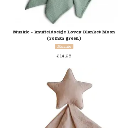
Verzending en bezorging
Over ons
Mushie - knuffeldoekje Lovey Blanket Moon
(roman green)
Contact
Mushie
€
14,95