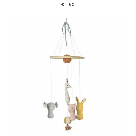
€
4,50
41% korting