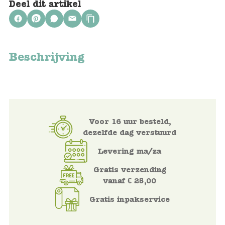
Deel dit artikel
Voertuigen
Knutselen
Beschrijving
Kleding
Verkleedkleren
Voor 16 uur besteld,
Tassen
dezelfde dag verstuurd
Petten & Zonnebrillen
Levering ma/za
Gratis verzending
Sieraden en accessoires
vanaf € 25,00
Gratis inpakservice
Merken