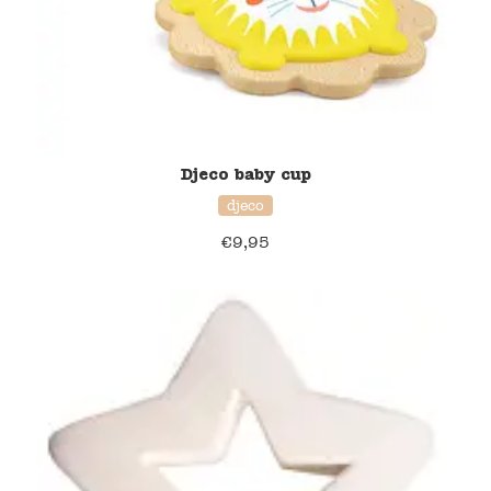
Djeco baby cup
djeco
€
9,95