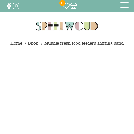
0
Baby
Eten & drinken
Home
Shop
Mushie fresh food feeders shifting sand
Bijtspeelgoed
Spelen
0
€
0,00
Knuffels
Spelen
Houten speelgoed
Maileg