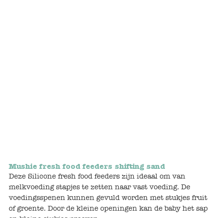
Bunnies
Muisjes
Baby
Little brother & sister
Big brother & sister
Mum & Dad
Poppenhuis en accessoires
Mushie fresh food feeders shifting sand
Deze Silicone fresh food feeders zijn ideaal om van
Huizen en bonusrooms
melkvoeding stapjes te zetten naar vast voeding. De
voedingsspenen kunnen gevuld worden met stukjes fruit
Badkamer
of groente. Door de kleine openingen kan de baby het sap