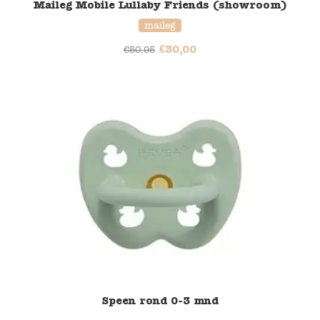
Maileg Mobile Lullaby Friends​​ (showroom)
maileg
€
30,00
€
50,95
33% korting
Speen rond 0-3 mnd