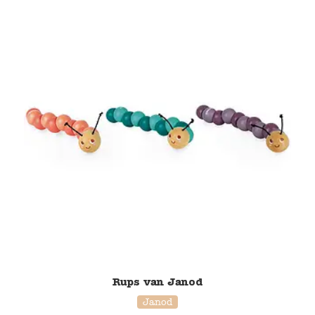
Rups van Janod
Janod