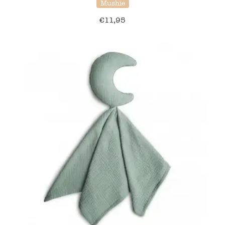
Mushie
€
11,95