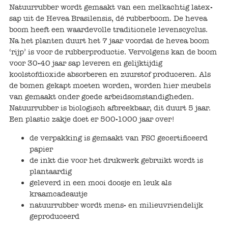
Natuurrubber wordt gemaakt van een melkachtig latex-
Voertuigen
sap uit de Hevea Brasilensis, dé rubberboom. De hevea
boom heeft een waardevolle traditionele levenscyclus.
Na het planten duurt het 7 jaar voordat de hevea boom
Knutselen
‘rijp’ is voor de rubberproductie. Vervolgens kan de boom
voor 30-40 jaar sap leveren en gelijktijdig
Kleding
koolstofdioxide absorberen en zuurstof produceren. Als
de bomen gekapt moeten worden, worden hier meubels
van gemaakt onder goede arbeidsomstandigheden.
Verkleedkleren
Natuurrubber is biologisch afbreekbaar, dit duurt 5 jaar.
Een plastic zakje doet er 500-1000 jaar over!
Tassen
de verpakking is gemaakt van FSC gecertificeerd
papier
Petten & Zonnebrillen
de inkt die voor het drukwerk gebruikt wordt is
plantaardig
Sieraden en accessoires
geleverd in een mooi doosje en leuk als
kraamcadeautje
natuurrubber wordt mens- en milieuvriendelijk
Merken
geproduceerd