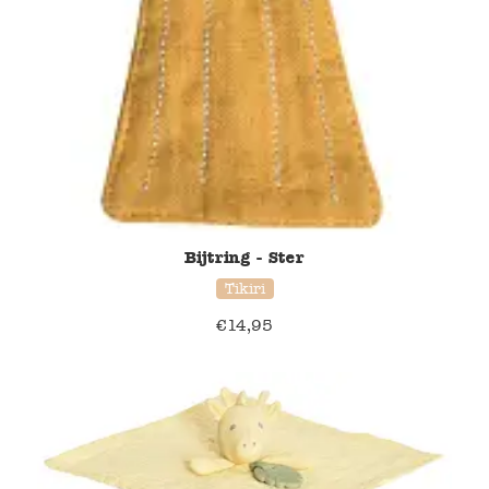
Bijtring - Ster
Tikiri
€
14,95