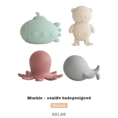
Mushie - sealife badspeelgoed
Mushie
€
21,95