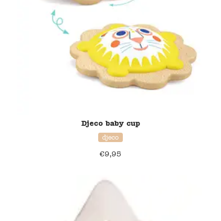
Djeco baby cup
djeco
€
9,95