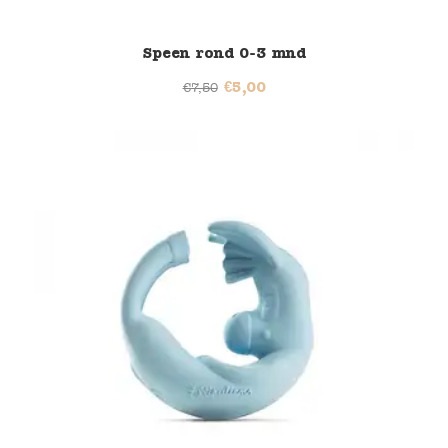
Speen rond 0-3 mnd
€
5,00
€
7,50
46% korting