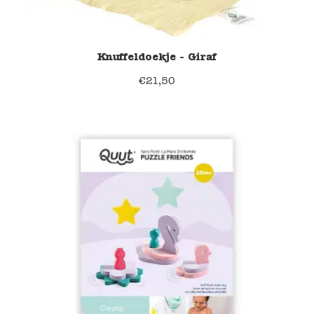
Knuffeldoekje - Giraf
€
21,50
40% korting