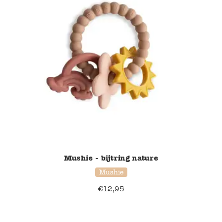
Verzending en bezorging
Over ons
Contact
Mushie - bijtring nature
Mushie
€
12,95