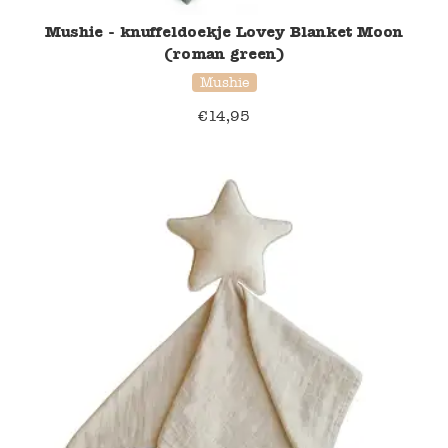
Mushie - knuffeldoekje Lovey Blanket Moon
(roman green)
Mushie
€
14,95