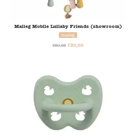
Maileg Mobile Lullaby Friends​​ (showroom)
maileg
€
30,00
€
50,95
33% korting