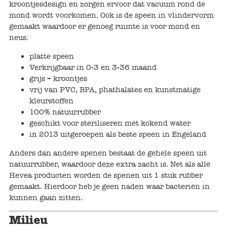
Keuken
kroontjesdesign en zorgen ervoor dat vacuum rond de
mond wordt voorkomen. Ook is de speen in vlindervorm
Kinderkamer
gemaakt waardoor er genoeg ruimte is voor mond en
neus.
Slaapkamer
platte speen
Verkrijgbaar in 0-3 en 3-36 maand
Outdoor
grijs – kroontjes
vrij van PVC, BPA, phathalates en kunstmatige
Woonkamer
kleurstoffen
100% natuurrubber
geschikt voor steriliseren met kokend water
Poppen
in 2013 uitgeroepen als beste speen in Engeland
Gezelschapsspelletjes en puzzels
Anders dan andere spenen bestaat de gehele speen uit
natuurrubber, waardoor deze extra zacht is. Net als alle
Buiten speelgoed
Hevea producten worden de spenen uit 1 stuk rubber
gemaakt. Hierdoor heb je geen naden waar bacteriën in
Bad/Strand
kunnen gaan zitten.
Milieu
Onderweg