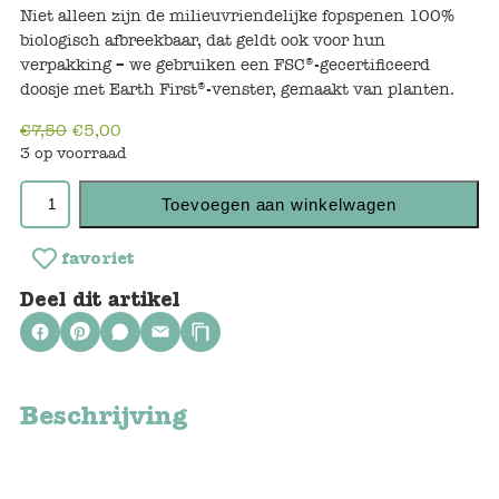
Blockwallah
Niet alleen zijn de milieuvriendelijke fopspenen 100%
biologisch afbreekbaar, dat geldt ook voor hun
verpakking – we gebruiken een FSC®-gecertificeerd
Green Toys
doosje met Earth First®-venster, gemaakt van planten.
Djeco
€
7,50
€
5,00
3 op voorraad
Hey Clay
Toevoegen aan winkelwagen
Jabadabado
favoriet
Janod
Deel dit artikel
Koh-I-Noor
Lyra
Beschrijving
Maileg
Mushie