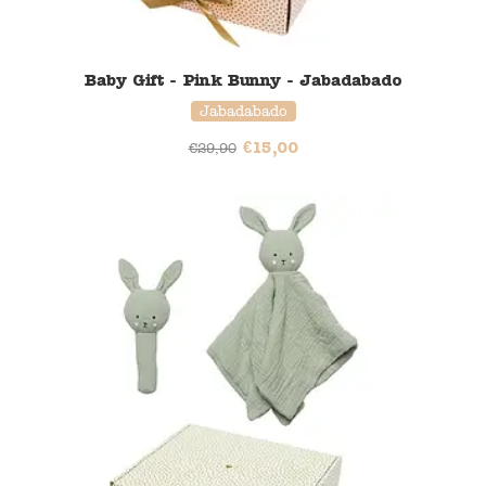
Baby Gift - Pink Bunny - Jabadabado
Jabadabado
€
15,00
€
29,90
50% korting