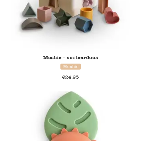
Mushie - sorteerdoos
Mushie
€
24,95