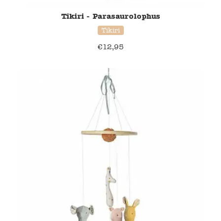
Tikiri - Parasaurolophus
Tikiri
€
12,95
41% korting