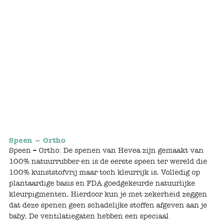
Bunnies
Muisjes
Baby
Little brother & sister
Big brother & sister
Mum & Dad
Speen – Ortho
Speen – Ortho: De spenen van Hevea zijn gemaakt van
Poppenhuis en accessoires
100% natuurrubber en is de eerste speen ter wereld die
100% kunststofvrij maar toch kleurrijk is. Volledig op
Huizen en bonusrooms
plantaardige basis en FDA goedgekeurde natuurlijke
kleurpigmenten. Hierdoor kun je met zekerheid zeggen
Badkamer
dat deze spenen geen schadelijke stoffen afgeven aan je
baby. De ventilatiegaten hebben een speciaal