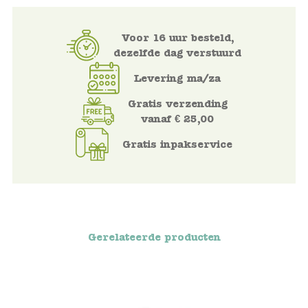
Namaki
Voor 16 uur besteld,
dezelfde dag verstuurd
Maileg
Levering ma/za
Terra Kids
Gratis verzending
vanaf € 25,00
Souza!
Gratis inpakservice
Tikiri
Stockmar
Quut
Gerelateerde producten
Uitverkoop
service