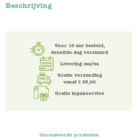
Beschrijving
Voertuigen
Knutselen
Kleding
Voor 16 uur besteld,
dezelfde dag verstuurd
Verkleedkleren
Levering ma/za
Gratis verzending
Tassen
vanaf € 25,00
Petten & Zonnebrillen
Gratis inpakservice
Sieraden en accessoires
Merken
Gerelateerde producten