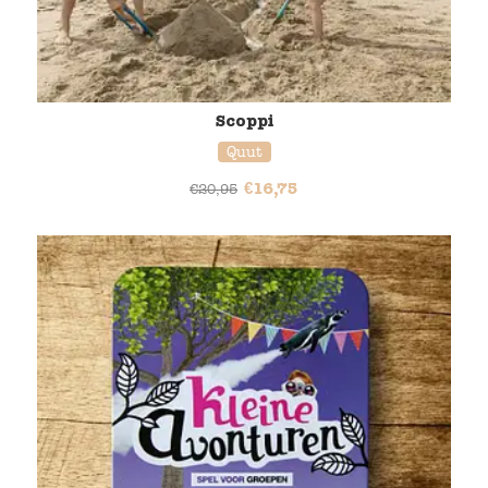
Scoppi
Quut
€
16,75
€
20,95