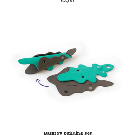
€
2,95
39% korting
Bathtoy building set