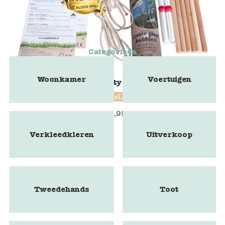
Categorieën
Woonkamer
Voertuigen
BubbleLab Party Fun edition
BubbleLab
€
24,95
Verkleedkleren
Uitverkoop
Tweedehands
Toot