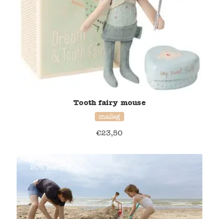
Tooth fairy mouse
maileg
€
23,50
20% korting