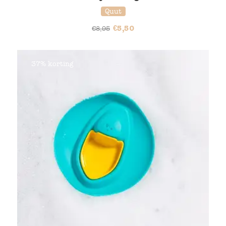
Quut
€
5,50
€
8,95
37% korting