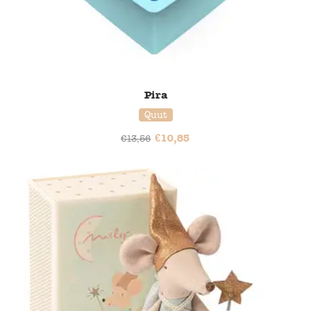
Pira
Quut
€
10,85
€
13,56