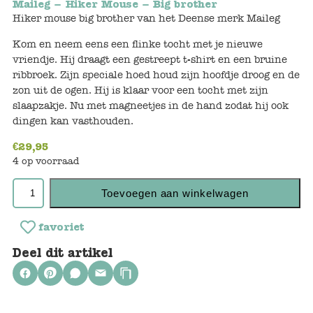
Maileg – Hiker Mouse – Big brother
Keuken
Hiker mouse big brother van het Deense merk Maileg
Kinderkamer
Kom en neem eens een flinke tocht met je nieuwe
vriendje. Hij draagt een gestreept t-shirt en een bruine
Slaapkamer
ribbroek. Zijn speciale hoed houd zijn hoofdje droog en de
zon uit de ogen. Hij is klaar voor een tocht met zijn
Outdoor
slaapzakje. Nu met magneetjes in de hand zodat hij ook
dingen kan vasthouden.
Woonkamer
€
29,95
4 op voorraad
Poppen
Toevoegen aan winkelwagen
Gezelschapsspelletjes en puzzels
favoriet
Buiten speelgoed
Deel dit artikel
Bad/Strand
Onderweg