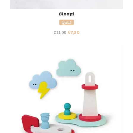
Sloopi
Quut
€
7,50
€
11,95
38% korting