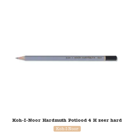
Namaki
Maileg
Terra Kids
Souza!
Tikiri
Stockmar
Quut
Uitverkoop
Koh-I-Noor Hardmuth Potlood 4 H zeer hard
Koh-I-Noor
service