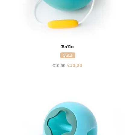
Ballo
Quut
€
13,55
€
16,95
20% korting