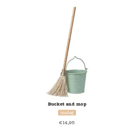
Blockwallah
Green Toys
Djeco
Hey Clay
Jabadabado
Janod
Koh-I-Noor
Bucket and mop
Lyra
maileg
Maileg
€
14,95
Mushie