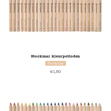
Stockmar kleurpotloden
Stockmar
€
1,50