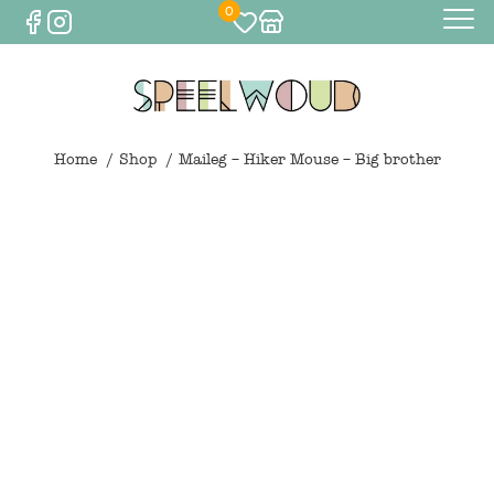
0
Baby
Eten & drinken
Home
Shop
Maileg – Hiker Mouse – Big brother
Bijtspeelgoed
Spelen
0
€
0,00
Knuffels
Spelen
Houten speelgoed
Maileg