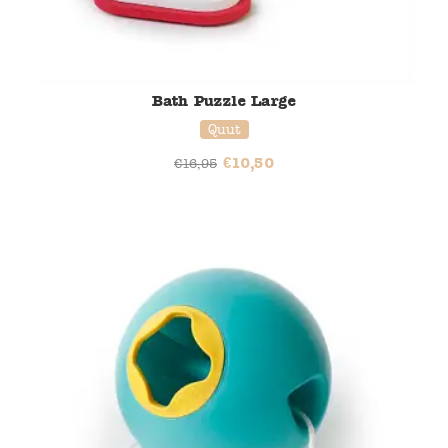
Bath Puzzle Large
Quut
€
10,50
€
16,95
20% korting