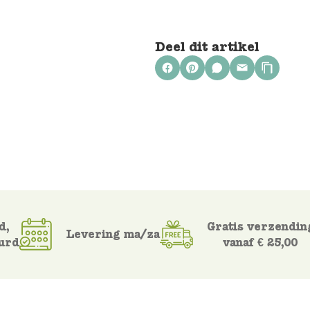
Deel dit artikel
d,
Gratis verzendin
Levering ma/za
urd
vanaf € 25,00