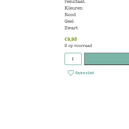
resultaat.
Kleuren:
Rood
Geel
Zwart
€
9,95
2 op voorraad
favoriet