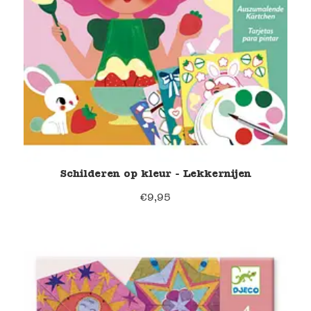
Namaki
Maileg
Terra Kids
Souza!
Tikiri
Schilderen op kleur - Lekkernijen
€
9,95
Stockmar
Quut
Uitverkoop
service