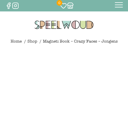
0
Baby
Eten & drinken
Home
Shop
Magneti Book – Crazy Faces – Jongens
Bijtspeelgoed
Spelen
0
€
0,00
Knuffels
Spelen
Houten speelgoed
Maileg