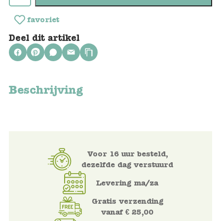
Keuken
favoriet
Kinderkamer
Deel dit artikel
Slaapkamer
Outdoor
Beschrijving
Woonkamer
Poppen
Gezelschapsspelletjes en puzzels
Voor 16 uur besteld,
dezelfde dag verstuurd
Buiten speelgoed
Levering ma/za
Bad/Strand
Gratis verzending
vanaf € 25,00
Onderweg