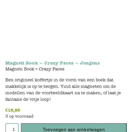
Bunnies
Muisjes
Baby
Little brother & sister
Magneti Book – Crazy Faces – Jongens
Big brother & sister
Magneti Book – Crazy Faces
Mum & Dad
Een origineel koffertje in de vorm van een boek dat
makkelijk is op te bergen. Vind alle magneten om de
modellen van de voorbeeldkaart na te maken, of laat je
Poppenhuis en accessoires
fantasie de vrije loop!
Huizen en bonusrooms
€
18,95
3 op voorraad
Badkamer
Toevoegen aan winkelwagen