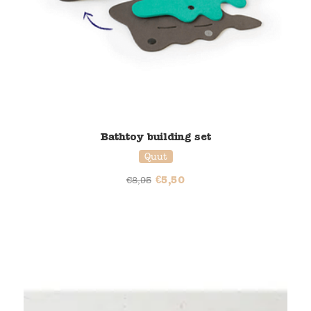
Bathtoy building set
Quut
€
5,50
€
8,95