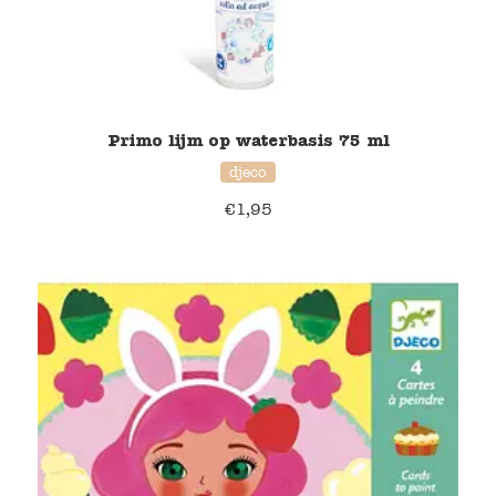
Blockwallah
Green Toys
Djeco
Primo lijm op waterbasis 75 ml
Hey Clay
djeco
€
1,95
Jabadabado
Janod
Koh-I-Noor
Lyra
Maileg
Mushie