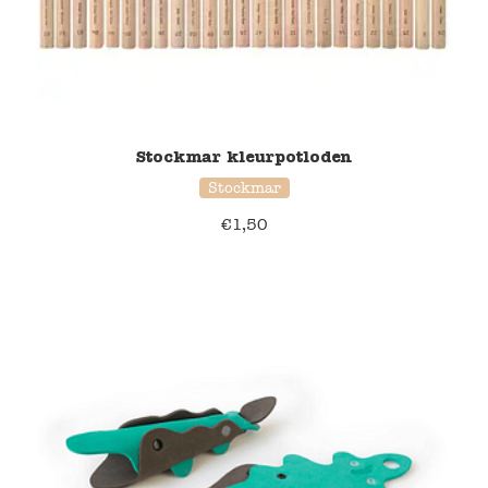
Stockmar kleurpotloden
Stockmar
€
1,50
39% korting