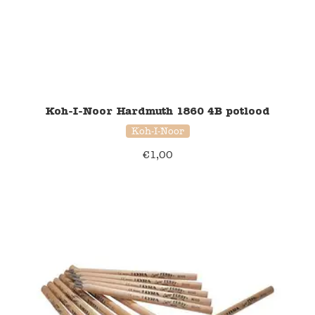
Koh-I-Noor Hardmuth 1860 4B potlood
Koh-I-Noor
€
1,00