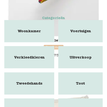
Categorieën
Woonkamer
Voertuigen
Stockmar vierkleuren potlood
Stockmar
€
1,75
Verkleedkleren
Uitverkoop
Tweedehands
Toot