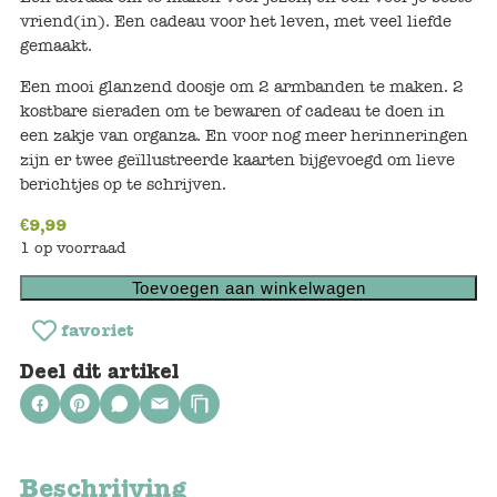
Keuken
vriend(in). Een cadeau voor het leven, met veel liefde
gemaakt.
Kinderkamer
Een mooi glanzend doosje om 2 armbanden te maken. 2
Slaapkamer
kostbare sieraden om te bewaren of cadeau te doen in
een zakje van organza. En voor nog meer herinneringen
Outdoor
zijn er twee geïllustreerde kaarten bijgevoegd om lieve
berichtjes op te schrijven.
Woonkamer
€
9,99
1 op voorraad
Poppen
Toevoegen aan winkelwagen
Gezelschapsspelletjes en puzzels
favoriet
Deel dit artikel
Buiten speelgoed
Bad/Strand
Beschrijving
Onderweg