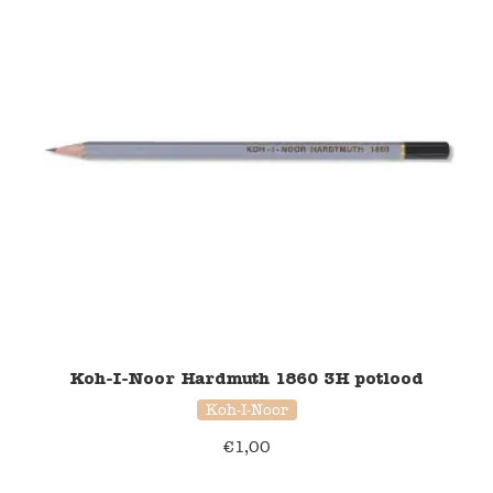
Koh-I-Noor Hardmuth 1860 3H potlood
Koh-I-Noor
€
1,00