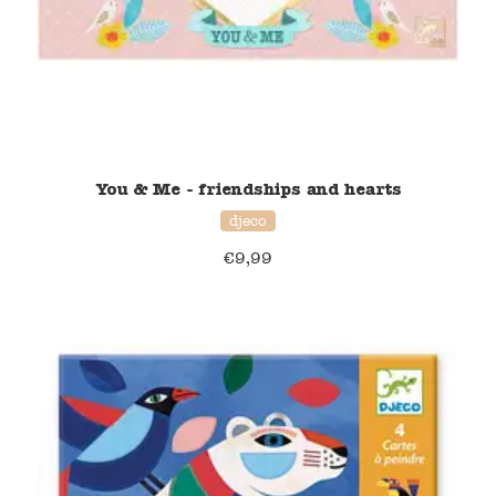
Verzending en bezorging
Over ons
Contact
You & Me - friendships and hearts
djeco
€
9,99