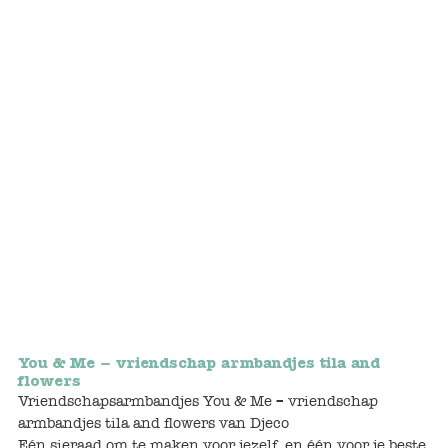
Bunnies
Muisjes
Baby
Little brother & sister
Big brother & sister
Mum & Dad
Poppenhuis en accessoires
You & Me – vriendschap armbandjes tila and
Huizen en bonusrooms
flowers
Vriendschapsarmbandjes You & Me – vriendschap
Badkamer
armbandjes tila and flowers van Djeco
Eén sieraad om te maken voor jezelf, en één voor je beste