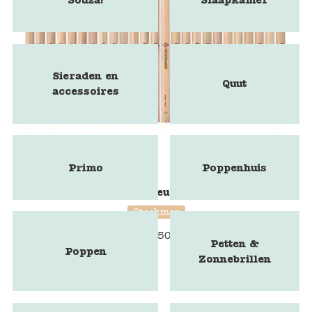
Sieraden en
Quut
accessoires
Primo
Poppenhuis
Stockmar kleurpotloden
Stockmar
€
1,50
Petten &
Poppen
Zonnebrillen