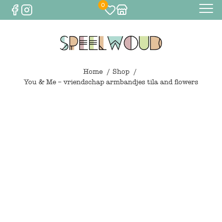
0
Baby
Eten & drinken
Home
Shop
You & Me – vriendschap armbandjes tila and flowers
Bijtspeelgoed
Spelen
0
€
0,00
Knuffels
Spelen
Houten speelgoed
Maileg