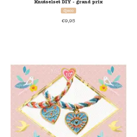
Knutselset DIY - grand prix
djeco
Namaki
€
9,95
Maileg
Terra Kids
Souza!
Tikiri
Stockmar
Quut
Uitverkoop
service