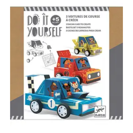
Blockwallah
Green Toys
Djeco
Hey Clay
Jabadabado
Janod
Koh-I-Noor
Lyra
Maileg
Mushie