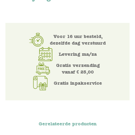
Voertuigen
Knutselen
Voor 16 uur besteld,
dezelfde dag verstuurd
Kleding
Levering ma/za
Verkleedkleren
Gratis verzending
vanaf € 25,00
Tassen
Gratis inpakservice
Petten & Zonnebrillen
Sieraden en accessoires
Merken
Gerelateerde producten