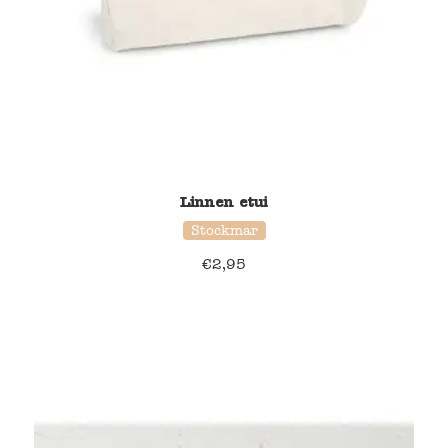
Linnen etui
Stockmar
€
2,95