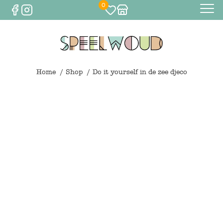
0
Baby
Eten & drinken
Home
Shop
Do it yourself in de zee djeco
Bijtspeelgoed
Spelen
0
€
0,00
Knuffels
Spelen
Houten speelgoed
Maileg