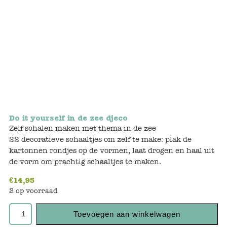
Bunnies
Muisjes
Baby
Little brother & sister
Big brother & sister
Do it yourself in de zee djeco
Zelf schalen maken met thema in de zee
Mum & Dad
22 decoratieve schaaltjes om zelf te make: plak de
kartonnen rondjes op de vormen, laat drogen en haal uit
Poppenhuis en accessoires
de vorm om prachtig schaaltjes te maken.
€
14,95
Huizen en bonusrooms
2 op voorraad
Badkamer
Toevoegen aan winkelwagen