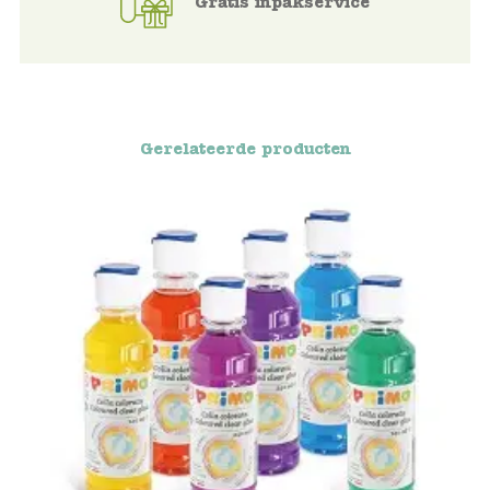
Gratis inpakservice
Voertuigen
Knutselen
Gerelateerde producten
Kleding
Verkleedkleren
Tassen
Petten & Zonnebrillen
Sieraden en accessoires
Merken