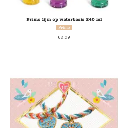
Blockwallah
Green Toys
Primo lijm op waterbasis 240 ml
Primo
Djeco
€
3,59
Hey Clay
Jabadabado
Janod
Koh-I-Noor
Lyra
Maileg
Mushie