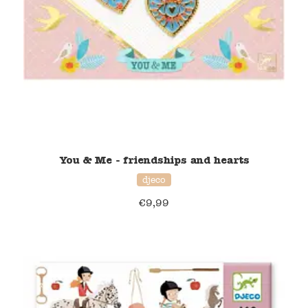
Namaki
Maileg
Terra Kids
Souza!
You & Me - friendships and hearts
Tikiri
djeco
Stockmar
€
9,99
Quut
Uitverkoop
service