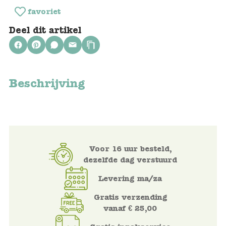
Keuken
favoriet
Kinderkamer
Deel dit artikel
Slaapkamer
Outdoor
Beschrijving
Woonkamer
Poppen
Gezelschapsspelletjes en puzzels
Voor 16 uur besteld,
dezelfde dag verstuurd
Buiten speelgoed
Levering ma/za
Bad/Strand
Gratis verzending
vanaf € 25,00
Onderweg