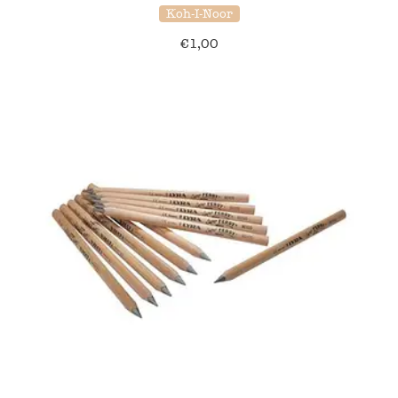
Koh-I-Noor
€
1,00