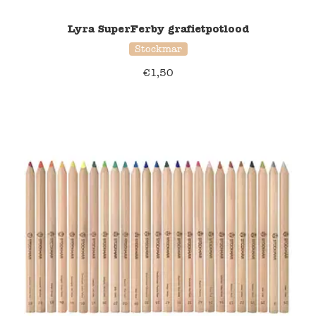
Lyra SuperFerby grafietpotlood
Stockmar
€
1,50