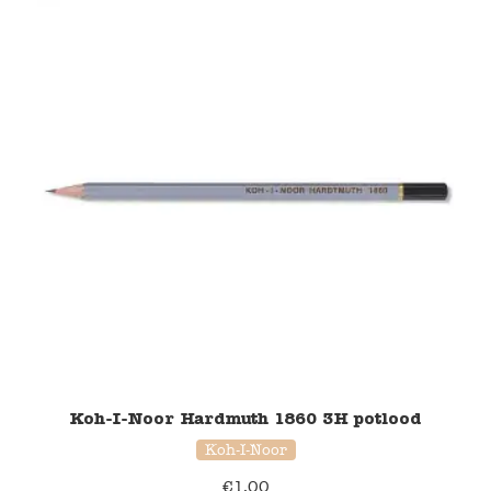
Koh-I-Noor Hardmuth 1860 3H potlood
Koh-I-Noor
€
1,00