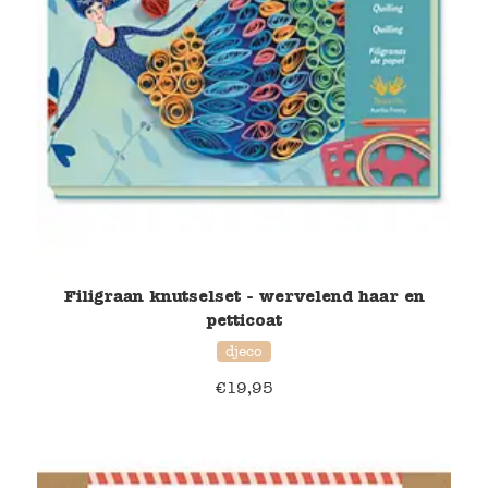
Filigraan knutselset - wervelend haar en
petticoat
djeco
€
19,95