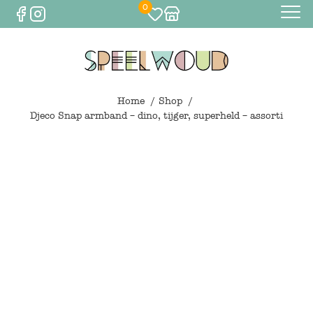
0
Baby
Eten & drinken
Home
Shop
Djeco Snap armband – dino, tijger, superheld – assorti
Bijtspeelgoed
Spelen
0
€
0,00
Knuffels
Spelen
Houten speelgoed
Maileg