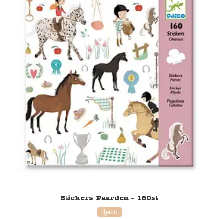
Namaki
Maileg
Terra Kids
Souza!
Tikiri
Stockmar
Quut
Uitverkoop
Stickers Paarden - 160st
djeco
service