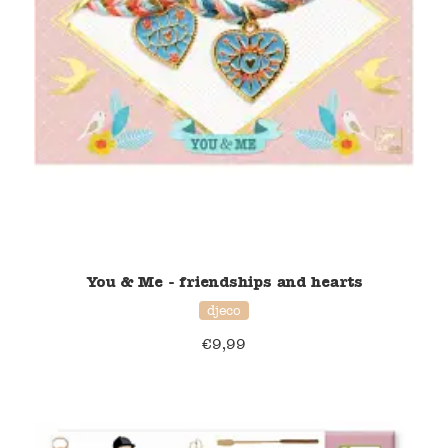
Blockwallah
Green Toys
Djeco
Hey Clay
Jabadabado
Janod
You & Me - friendships and hearts
Koh-I-Noor
djeco
€
9,99
Lyra
Maileg
Mushie