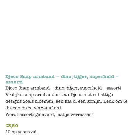
Bunnies
Muisjes
Baby
Little brother & sister
Big brother & sister
Djeco Snap armband – dino, tijger, superheld –
Mum & Dad
assorti
Djeco Snap armband – dino, tijger, superheld – assorti
Vrolijke snap-armbanden van Djeco met schattige
Poppenhuis en accessoires
designs zoals bloemen, een kat of een konijn. Leuk om te
dragen én te verzamelen!
Huizen en bonusrooms
Wordt assorti geleverd, laat je verrassen!
Badkamer
€
3,50
10 op voorraad