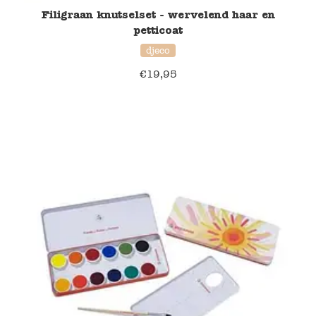
Filigraan knutselset - wervelend haar en
petticoat
djeco
€
19,95