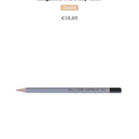
Janod
€
18,95