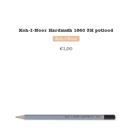
Koh-I-Noor Hardmuth 1860 3H potlood
Koh-I-Noor
€
1,00