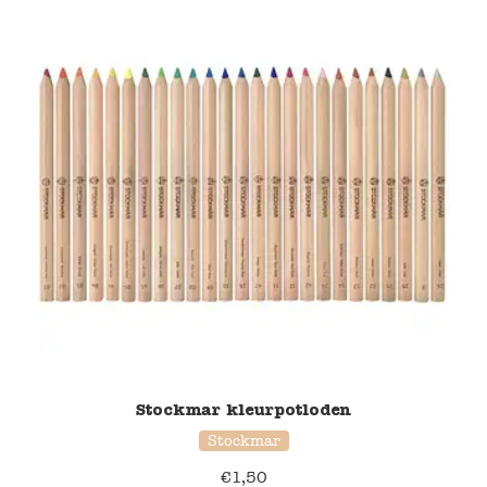
Stockmar kleurpotloden
Stockmar
€
1,50