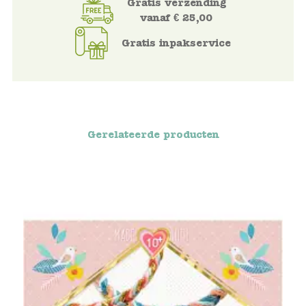
Gratis verzending
vanaf € 25,00
Voertuigen
Gratis inpakservice
Knutselen
Kleding
Gerelateerde producten
Verkleedkleren
Tassen
Petten & Zonnebrillen
Sieraden en accessoires
Merken