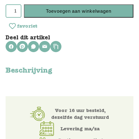
Keuken
Toevoegen aan winkelwagen
Kinderkamer
favoriet
Slaapkamer
Deel dit artikel
Outdoor
Woonkamer
Beschrijving
Poppen
Gezelschapsspelletjes en puzzels
Buiten speelgoed
Voor 16 uur besteld,
dezelfde dag verstuurd
Bad/Strand
Levering ma/za
Onderweg