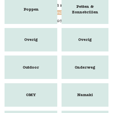
Blokstempel mammoet
Petten &
Poppen
Zonnebrillen
Blockwallah
€
9,95
Overig
Overig
Outdoor
Onderweg
OMY
Namaki