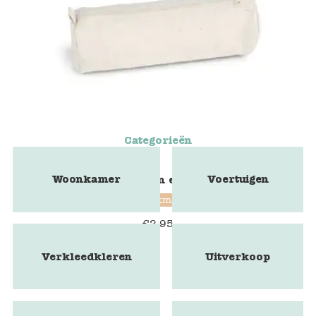
Categorieën
Woonkamer
Voertuigen
Linnen etui
Stockmar
€
2,95
Verkleedkleren
Uitverkoop
39% korting