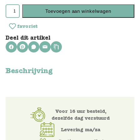
Keuken
Toevoegen aan winkelwagen
Kinderkamer
favoriet
Slaapkamer
Deel dit artikel
Outdoor
Woonkamer
Beschrijving
Poppen
Gezelschapsspelletjes en puzzels
Buiten speelgoed
Voor 16 uur besteld,
dezelfde dag verstuurd
Bad/Strand
Levering ma/za
Onderweg