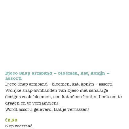
Bunnies
Muisjes
Baby
Little brother & sister
Big brother & sister
Djeco Snap armband – bloemen, kat, konijn –
Mum & Dad
assorti
Djeco Snap armband – bloemen, kat, konijn – assorti
Vrolijke snap-armbanden van Djeco met schattige
Poppenhuis en accessoires
designs zoals bloemen, een kat of een konijn. Leuk om te
dragen én te verzamelen!
Huizen en bonusrooms
Wordt assorti geleverd, laat je verrassen!
Badkamer
€
3,50
5 op voorraad