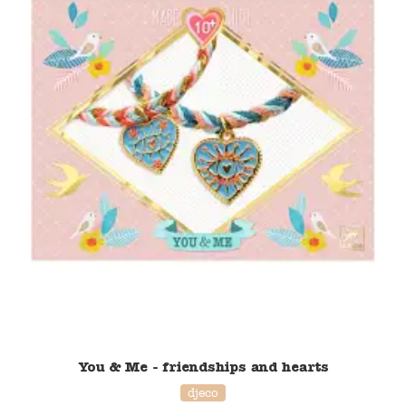
Namaki
Maileg
Terra Kids
Souza!
Tikiri
Stockmar
Quut
Uitverkoop
You & Me - friendships and hearts
djeco
service