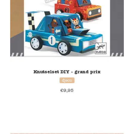
Blockwallah
Green Toys
Djeco
Hey Clay
Jabadabado
Knutselset DIY - grand prix
Janod
djeco
Koh-I-Noor
€
9,95
Lyra
Maileg
Mushie