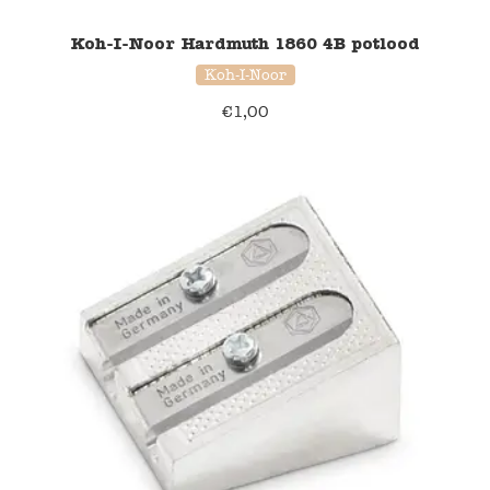
Koh-I-Noor Hardmuth 1860 4B potlood
Koh-I-Noor
€
1,00