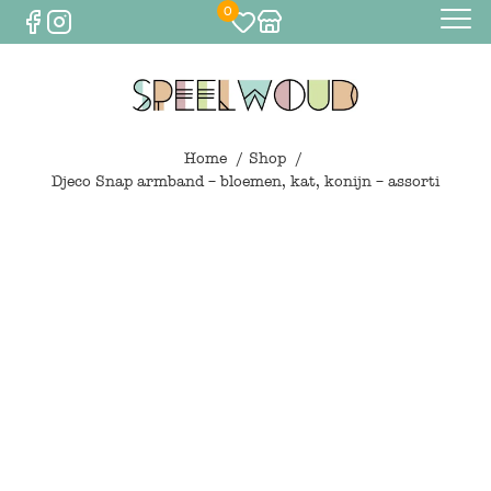
0
Baby
Eten & drinken
Home
Shop
Djeco Snap armband – bloemen, kat, konijn – assorti
Bijtspeelgoed
Spelen
0
€
0,00
Knuffels
Spelen
Houten speelgoed
Maileg