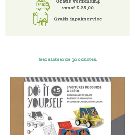
Gratis verzending
vanaf € 25,00
Voertuigen
Gratis inpakservice
Knutselen
Kleding
Gerelateerde producten
Verkleedkleren
Tassen
Petten & Zonnebrillen
Sieraden en accessoires
Merken