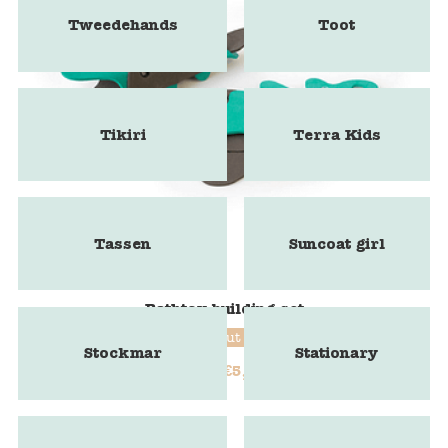
Tweedehands
Toot
Tikiri
Terra Kids
Tassen
Suncoat girl
Bathtoy building set
Quut
Stockmar
Stationary
€
5,50
€
8,95