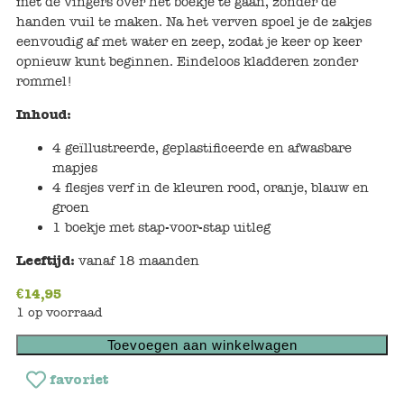
met de vingers over het boekje te gaan, zonder de
Keuken
handen vuil te maken. Na het verven spoel je de zakjes
eenvoudig af met water en zeep, zodat je keer op keer
Kinderkamer
opnieuw kunt beginnen. Eindeloos kladderen zonder
rommel!
Slaapkamer
Inhoud:
Outdoor
4 geïllustreerde, geplastificeerde en afwasbare
Woonkamer
mapjes
4 flesjes verf in de kleuren rood, oranje, blauw en
groen
Poppen
1 boekje met stap-voor-stap uitleg
Leeftijd:
vanaf 18 maanden
Gezelschapsspelletjes en puzzels
€
14,95
Buiten speelgoed
1 op voorraad
Toevoegen aan winkelwagen
Bad/Strand
favoriet
Onderweg