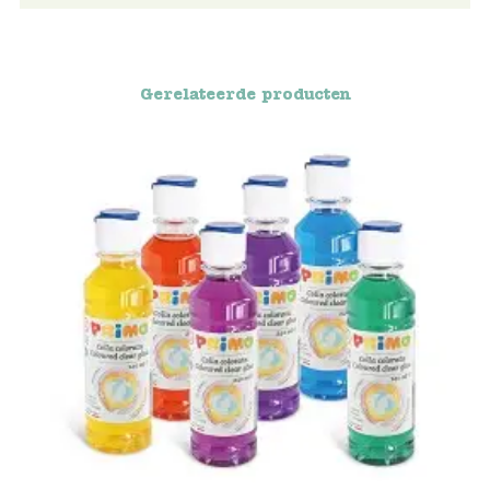
Blockwallah
Green Toys
Gerelateerde producten
Djeco
Hey Clay
Jabadabado
Janod
Koh-I-Noor
Lyra
Maileg
Mushie