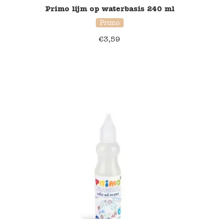
Primo lijm op waterbasis 240 ml
Namaki
Primo
€
3,59
Maileg
Terra Kids
Souza!
Tikiri
Stockmar
Quut
Uitverkoop
service