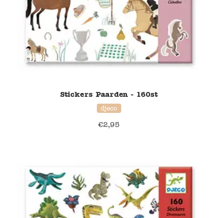
Stickers Paarden - 160st
djeco
€
2,95