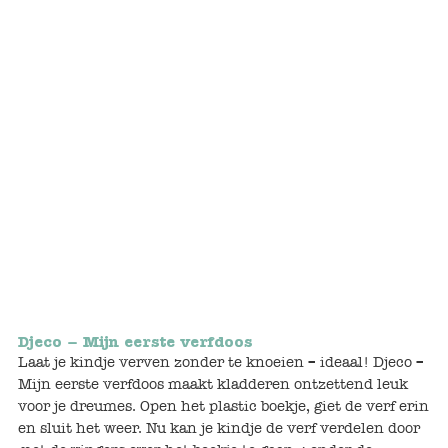
Bunnies
Muisjes
Baby
Little brother & sister
Big brother & sister
Mum & Dad
Poppenhuis en accessoires
Djeco – Mijn eerste verfdoos
Laat je kindje verven zonder te knoeien – ideaal! Djeco –
Huizen en bonusrooms
Mijn eerste verfdoos maakt kladderen ontzettend leuk
voor je dreumes. Open het plastic boekje, giet de verf erin
Badkamer
en sluit het weer. Nu kan je kindje de verf verdelen door