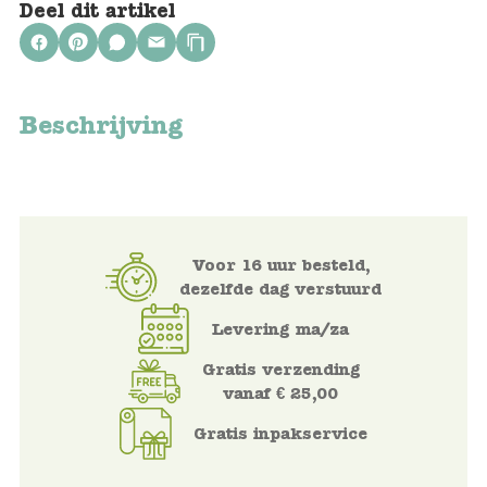
Deel dit artikel
Voertuigen
Knutselen
Beschrijving
Kleding
Verkleedkleren
Voor 16 uur besteld,
Tassen
dezelfde dag verstuurd
Petten & Zonnebrillen
Levering ma/za
Gratis verzending
Sieraden en accessoires
vanaf € 25,00
Gratis inpakservice
Merken