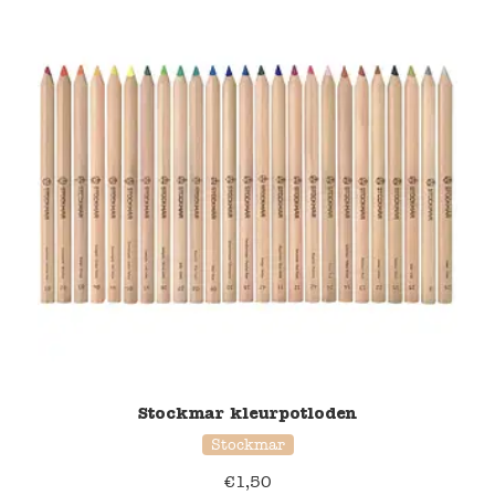
Stockmar kleurpotloden
Stockmar
€
1,50