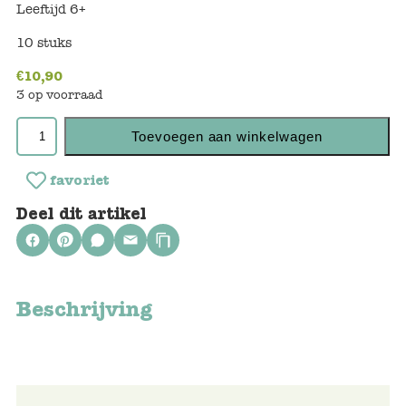
Keuken
Leeftijd 6+
10 stuks
Kinderkamer
€
10,90
Slaapkamer
3 op voorraad
Outdoor
Toevoegen aan winkelwagen
Woonkamer
favoriet
Deel dit artikel
Poppen
Gezelschapsspelletjes en puzzels
Beschrijving
Buiten speelgoed
Bad/Strand
Onderweg