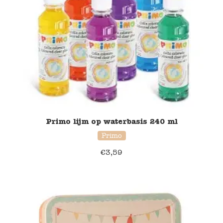
Blockwallah
Green Toys
Djeco
Hey Clay
Jabadabado
Primo lijm op waterbasis 240 ml
Janod
Primo
Koh-I-Noor
€
3,59
Lyra
Maileg
Mushie