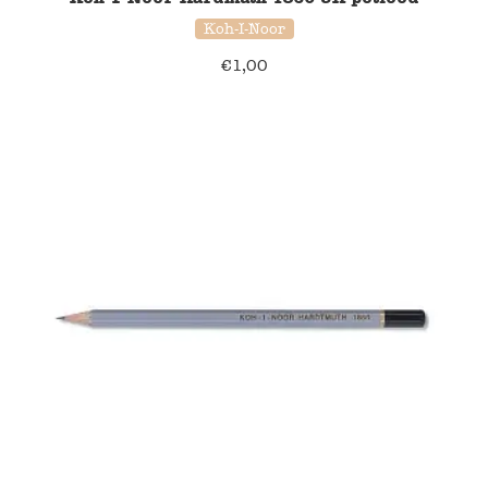
Koh-I-Noor
€
1,00