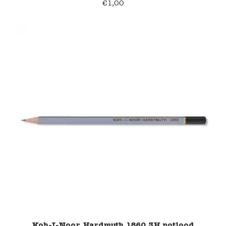
€
1,00
Koh-I-Noor Hardmuth 1860 3H potlood