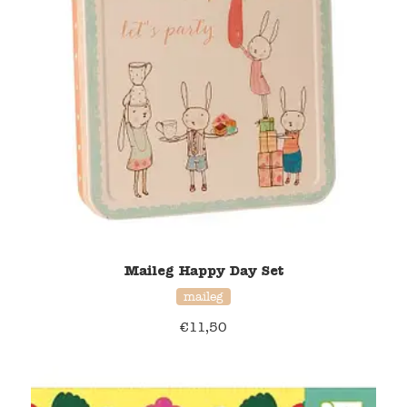
Namaki
Maileg
Terra Kids
Souza!
Tikiri
Stockmar
Maileg Happy Day Set
maileg
Quut
€
11,50
Uitverkoop
service