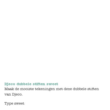
Bunnies
Muisjes
Baby
Little brother & sister
Big brother & sister
Mum & Dad
Poppenhuis en accessoires
Djeco dubbele stiften sweet
Maak de mooiste tekeningen met deze dubbele stiften
Huizen en bonusrooms
van Djeco.
Badkamer
Type sweet