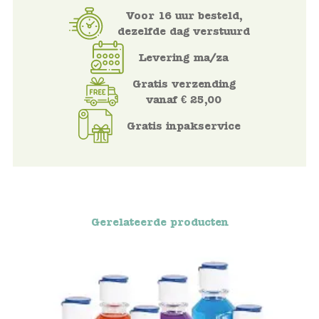
Voor 16 uur besteld,
Voertuigen
dezelfde dag verstuurd
Levering ma/za
Knutselen
Gratis verzending
vanaf € 25,00
Kleding
Gratis inpakservice
Verkleedkleren
Tassen
Petten & Zonnebrillen
Gerelateerde producten
Sieraden en accessoires
Merken