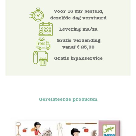
Voertuigen
Voor 16 uur besteld,
dezelfde dag verstuurd
Knutselen
Levering ma/za
Gratis verzending
Kleding
vanaf € 25,00
Gratis inpakservice
Verkleedkleren
Tassen
Petten & Zonnebrillen
Gerelateerde producten
Sieraden en accessoires
Merken