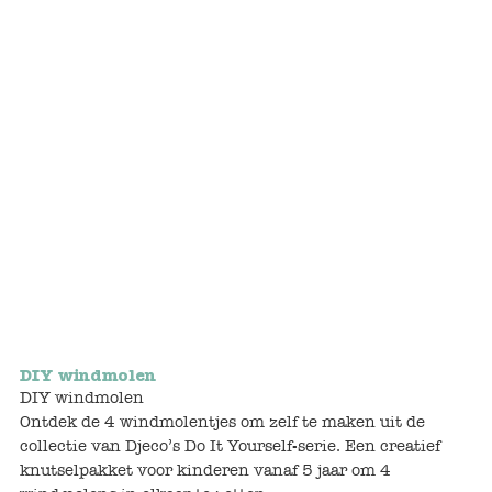
Bunnies
Muisjes
Baby
Little brother & sister
Big brother & sister
Mum & Dad
Poppenhuis en accessoires
DIY windmolen
DIY windmolen
Huizen en bonusrooms
Ontdek de 4 windmolentjes om zelf te maken uit de
collectie van Djeco’s Do It Yourself-serie. Een creatief
Badkamer
knutselpakket voor kinderen vanaf 5 jaar om 4