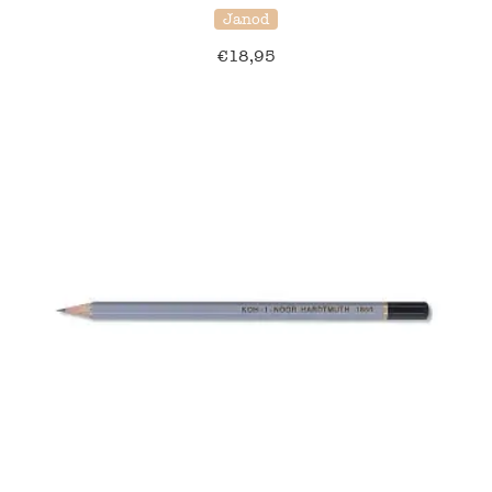
Janod
€
18,95