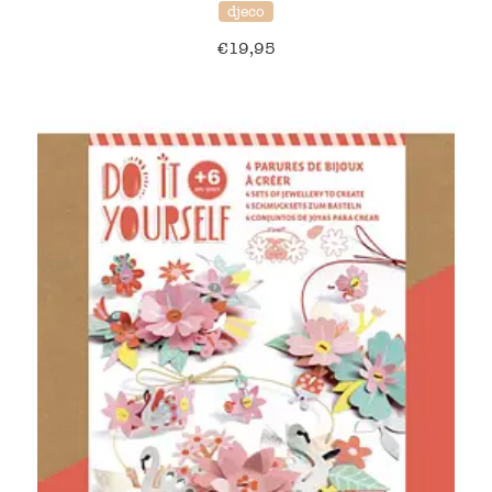
djeco
€
19,95