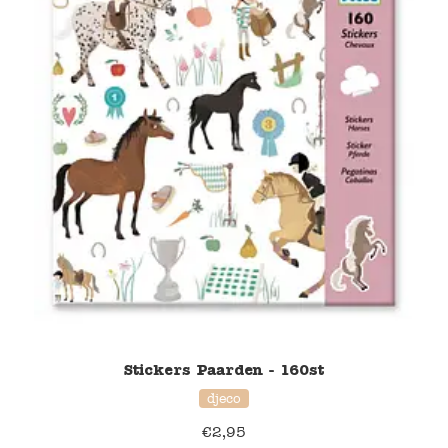
Blockwallah
Green Toys
Djeco
Hey Clay
Jabadabado
Janod
Koh-I-Noor
Lyra
Stickers Paarden - 160st
Maileg
djeco
€
2,95
Mushie