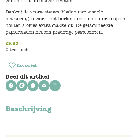
windmolens in elkaar te zetten.
Keuken
Dankzij de voorgestanste bladen met visuele
Kinderkamer
markeringen wordt het herkennen en monteren op de
houten stokjes extra makkelijk. De gelamineerde
Slaapkamer
papierbladen hebben prachtige pasteltinten.
Outdoor
€
9,95
Uitverkocht
Woonkamer
favoriet
Poppen
Deel dit artikel
Gezelschapsspelletjes en puzzels
Buiten speelgoed
Beschrijving
Bad/Strand
Onderweg