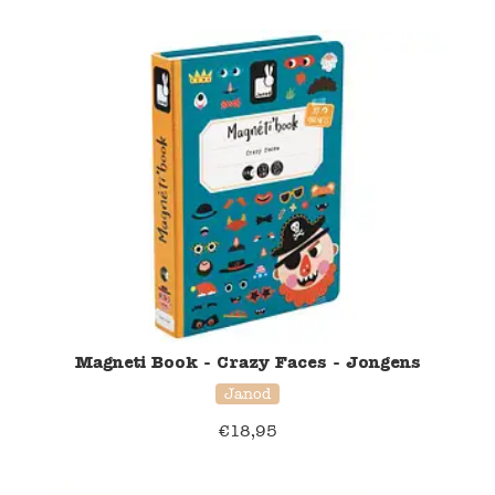
Namaki
Maileg
Terra Kids
Souza!
Tikiri
Stockmar
Magneti Book - Crazy Faces - Jongens
Quut
Janod
€
18,95
Uitverkoop
service