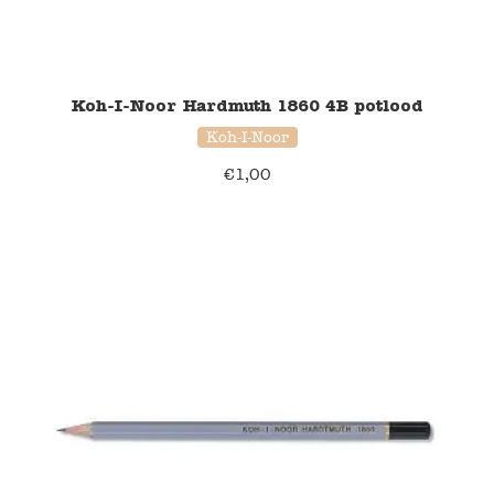
Koh-I-Noor Hardmuth 1860 4B potlood
Koh-I-Noor
€
1,00