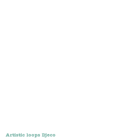
Bunnies
Muisjes
Baby
Little brother & sister
Big brother & sister
Mum & Dad
Poppenhuis en accessoires
Huizen en bonusrooms
Badkamer
Artistic loops Djeco