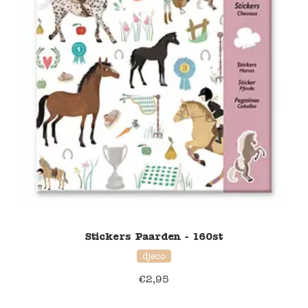
Stickers Paarden - 160st
djeco
€
2,95