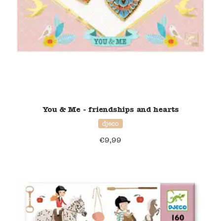
You & Me - friendships and hearts
djeco
€
9,99