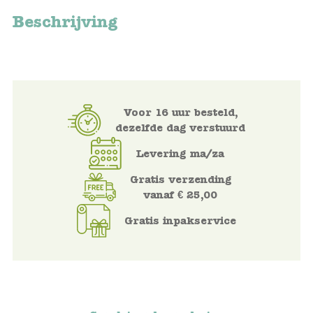
Beschrijving
Voertuigen
Knutselen
Kleding
Voor 16 uur besteld,
dezelfde dag verstuurd
Verkleedkleren
Levering ma/za
Tassen
Gratis verzending
vanaf € 25,00
Petten & Zonnebrillen
Gratis inpakservice
Sieraden en accessoires
Merken