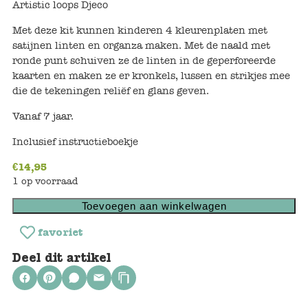
Artistic loops Djeco
Keuken
Met deze kit kunnen kinderen 4 kleurenplaten met
Kinderkamer
satijnen linten en organza maken. Met de naald met
ronde punt schuiven ze de linten in de geperforeerde
Slaapkamer
kaarten en maken ze er kronkels, lussen en strikjes mee
die de tekeningen reliëf en glans geven.
Outdoor
Vanaf 7 jaar.
Woonkamer
Inclusief instructieboekje
€
14,95
Poppen
1 op voorraad
Gezelschapsspelletjes en puzzels
Toevoegen aan winkelwagen
favoriet
Buiten speelgoed
Deel dit artikel
Bad/Strand
Onderweg