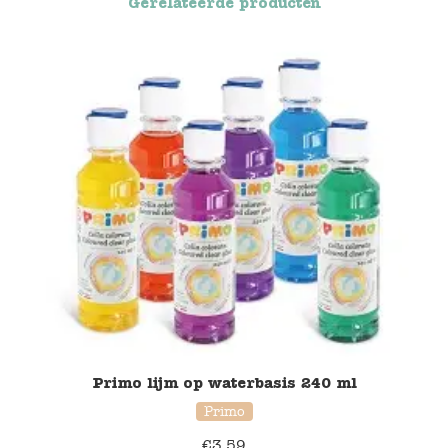
Gerelateerde producten
Blockwallah
Green Toys
Djeco
Hey Clay
Jabadabado
Janod
Koh-I-Noor
Lyra
Primo lijm op waterbasis 240 ml
Maileg
Primo
€
3,59
Mushie