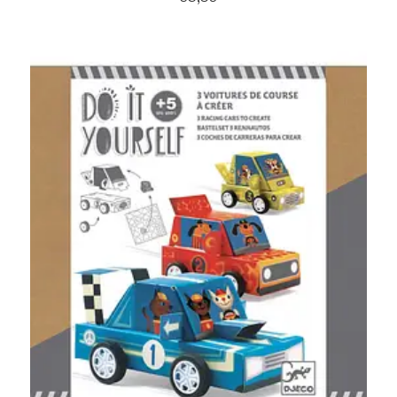
Namaki
Maileg
Terra Kids
Souza!
Tikiri
Stockmar
Quut
Uitverkoop
service