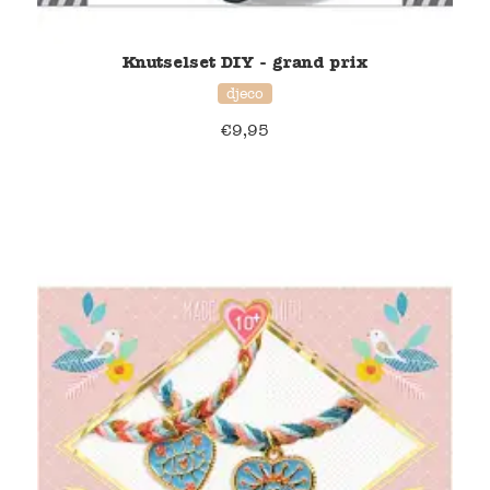
Verzending en bezorging
Knutselset DIY - grand prix
djeco
Over ons
€
9,95
Contact