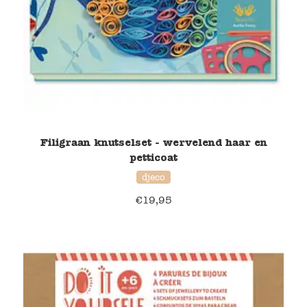
Filigraan knutselset - wervelend haar en
petticoat
djeco
€
19,95