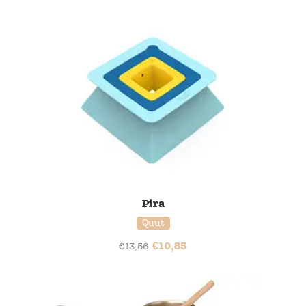
20% korting
Pira
Quut
€
10,85
€
13,56