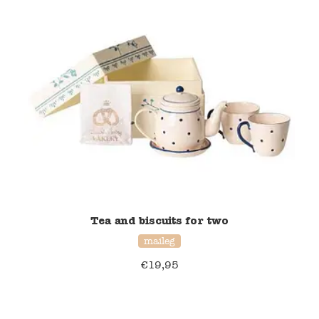
Namaki
Maileg
Terra Kids
Souza!
Tikiri
Stockmar
Tea and biscuits for two
Quut
maileg
€
19,95
Uitverkoop
service