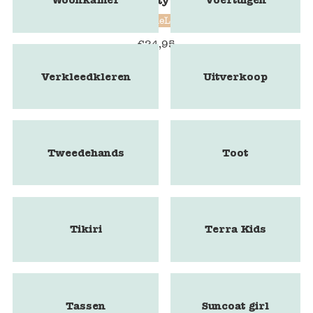
Woonkamer
Voertuigen
BubbleLab Party Fun edition
BubbleLab
€
24,95
Verkleedkleren
Uitverkoop
Tweedehands
Toot
Tikiri
Terra Kids
Tassen
Suncoat girl