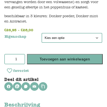
Keuken
vervangen worden door een volwassene) en zorgt voor
een gezellig sfeertje in het poppenhuis of kasteel.
Kinderkamer
beschikbaar in 3 kleuren: Donker poeder, Donker mint
en Antraciet.
Slaapkamer
€
26,95
-
€
28,00
Outdoor
Eigenschap
Woonkamer
Poppen
Toevoegen aan winkelwagen
Gezelschapsspelletjes en puzzels
favoriet
Deel dit artikel
Buiten speelgoed
Bad/Strand
Beschrijving
Onderweg