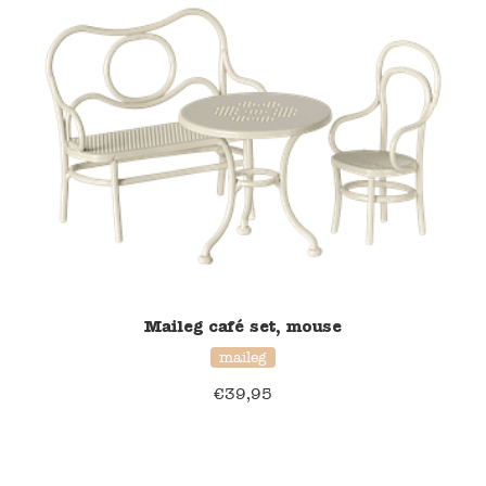
Verzending en bezorging
Over ons
Contact
Maileg café set, mouse
maileg
€
39,95