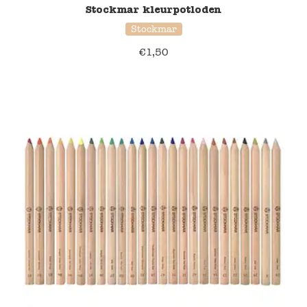
Stockmar kleurpotloden
Stockmar
€
1,50