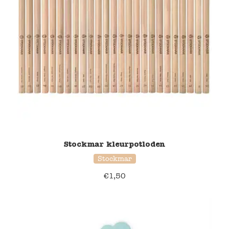
Stockmar kleurpotloden
Stockmar
€
1,50
38% korting