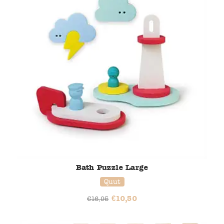
Bath Puzzle Large
Quut
€
10,50
€
16,95