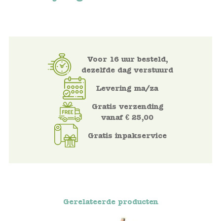
Voertuigen
Knutselen
Voor 16 uur besteld,
dezelfde dag verstuurd
Kleding
Levering ma/za
Verkleedkleren
Gratis verzending
vanaf € 25,00
Tassen
Gratis inpakservice
Petten & Zonnebrillen
Sieraden en accessoires
Merken
Gerelateerde producten