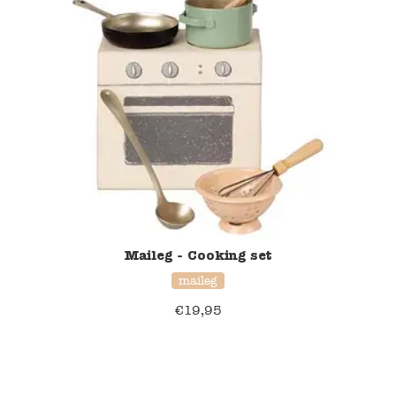
Maileg - Cooking set
maileg
€
19,95