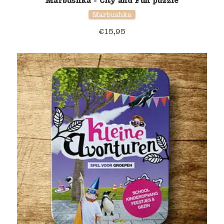
Marbushka - City and Fun puzzle
Marbushka
€
15,95