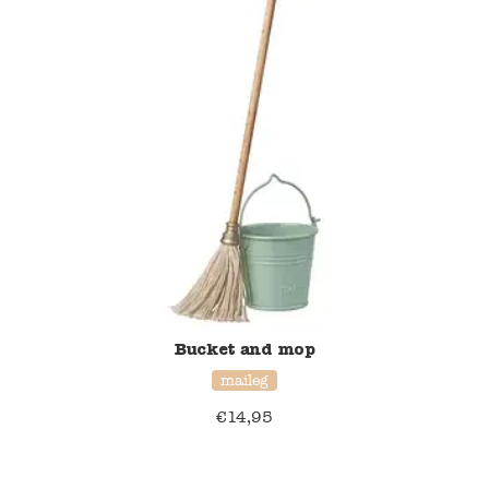
Blockwallah
Green Toys
Djeco
Hey Clay
Jabadabado
Janod
Koh-I-Noor
Bucket and mop
Lyra
maileg
€
14,95
Maileg
Mushie