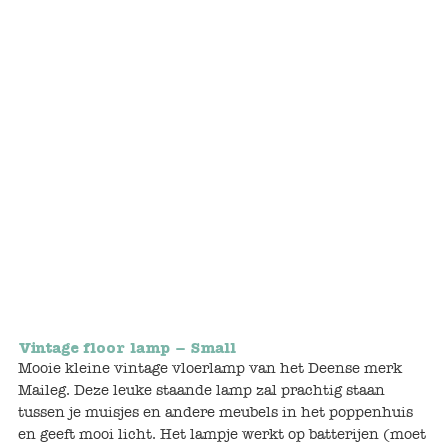
Bunnies
Muisjes
Baby
Little brother & sister
Big brother & sister
Mum & Dad
Poppenhuis en accessoires
Vintage floor lamp – Small
Huizen en bonusrooms
Mooie kleine vintage vloerlamp van het Deense merk
Maileg. Deze leuke staande lamp zal prachtig staan
Badkamer
tussen je muisjes en andere meubels in het poppenhuis
en geeft mooi licht. Het lampje werkt op batterijen (moet